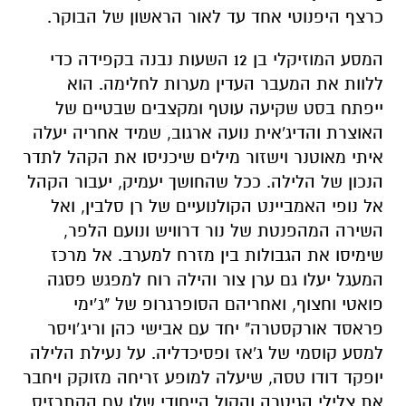
כרצף היפנוטי אחד עד לאור הראשון של הבוקר.
המסע המוזיקלי בן 12 השעות נבנה בקפידה כדי
ללוות את המעבר העדין מערות לחלימה. הוא
ייפתח בסט שקיעה עוטף ומקצבים שבטיים של
האוצרת והדיג'אית נועה ארגוב, שמיד אחריה יעלה
איתי מאוטנר וישזור מילים שיכניסו את הקהל לתדר
הנכון של הלילה. ככל שהחושך יעמיק, יעבור הקהל
אל נופי האמביינט הקולנועיים של רן סלבין, ואל
השירה המהפנטת של נור דרוויש ונועם הלפר,
שימיסו את הגבולות בין מזרח למערב. אל מרכז
המעגל יעלו גם ערן צור והילה רוח למפגש פסגה
פואטי וחצוף, ואחריהם הסופרגרופ של "ג’ימי
פראסד אורקסטרה" יחד עם אבישי כהן וריג’ויסר
למסע קוסמי של ג'אז ופסיכדליה. על נעילת הלילה
יופקד דודו טסה, שיעלה למופע זריחה מזוקק ויחבר
את צלילי הגיטרה והקול הייחודי שלו עם הקתרזיס