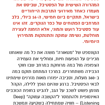
המהדורה השישית של הפסטיבל, שביסס את
מעמדו כאחד מאירועי התרבות הייחודיים
בישראל, תתקיים ביום חמישי, ה-16 ביולי, בלב
המרחבים הפתוחים של כפר הנוקדים. זהו אינו
עוד פסטיבל רועש והמוני, אלא הזמנה לעצירה
מוחלטת, נשימה עמוקה והתנתקות מהמירוץ
היומיומי.
הקונספט של "מטאורה" משנה את כל מה שאנחנו
מכירים על הופעות חיות, ומחליף את העמידה
הצפופה מול במה מרוחקת במרחב שבו חוקי
הכבידה משתחררים. במרכז המתחם תוקם במה
ב-360 מעלות, וסביבה יפוזרו מאות מזרנים שימתינו
לבאי הפסטיבל. ברגע שהיום הופך ללילה, הקהל
מוזמן פשוט לשכב על הגב, להביט בחופת הכוכבים
האינסופית ולהתמסר ל"הקשבה עמוקה" (Deep
Listening) – חוויה שמתחילה בשקיעה ונמשכת