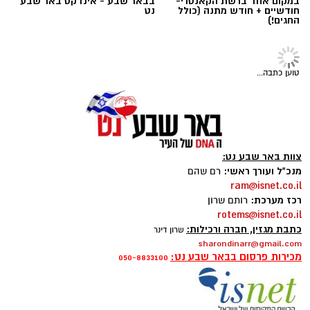
במקום אחד ברשת הקאנטרי-
בבאר שבע - אינדקס באר שבע
חודשיים + חודש מתנה (כולל
נט
החגים!)
תרבות
שרים במוזיאון: ערב של זמר עברי,
אמנות וקולינריה במתחם המוזיאונים
מוזיקה ישראלית אהובה, אמנים מובילים ואווירה
ייחודית בין יצירות אמנות: ערב "שרים במוזיאון"
חוזר למתחם המוזיאונים בבאר שבע ומבטיח
חוויה תרבותית המשלבת שירה, אמנות וטעמים
טובים.
קרא עוד
אולי יעניין אותך גם
שרון דינר / 09:45 05.08.26
☎ לחצו כאן לרשימת עורכי דין
בבאר שבע - אינדקס באר שבע
תגים:
באר שבע נט
,
שרים במוזיאון
,
פטפוט במוזיאון
נט
קרדיט: Route90 Wildgrilled