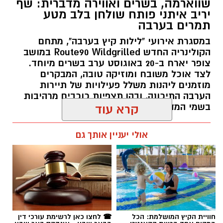
שווארמה, בשרים ואווירה מדברית: שף
יריב איתני פותח שולחן בלב מטע
תמרים בערבה
במסגרת אירועי "לילות קיץ בערבה", מתחם
הקולינריה החדש Route90 Wildgrilled במושב
צופר יארח ב-20 באוגוסט ערב בשרים מיוחד.
לצד אוכל משובח ומוזיקה טובה, המבקרים
מוזמנים ליהנות משלל פעילויות של תיירות
הערבה התיכונה, ובהן תצפיות כוכבים מרהיבות
בשמי המדבר.
קרא עוד
רותם שרון / 11:30 05.08.26
אולי יעניין אותך גם
תגים:
יריב איתני
חוויית הקיץ המושלמת: הכל
☎ לחצו כאן לרשימת עורכי דין