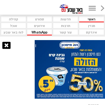
ראשי
חדשות
ספורט
קהילה
מגזין
תרבות
אירועים
אוכל
אינדקס
צור קשר
WhatsApp
לוח באר שבע