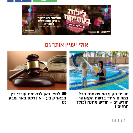
אולי יעניין אותך גם
חוויית הקיץ המושלמת: הכל
☎ לחצו כאן לרשימת עורכי דין
במקום אחד ברשת הקאנטרי-
בבאר שבע - אינדקס באר שבע
חודשיים + חודש מתנה (כולל
נט
החגים!)
תרבות