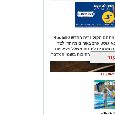
במסגרת אירועי "לילות קיץ בערבה", מתחם הקולינריה החדש Route90
Wildgril במושב צופר יארח ב-20 באוגוסט ערב בשרים מיוחד. לצד
 מוזמנים ליהנות משלל פעילויות
פיות כוכבים מרהיבות בשמי המדבר.
וד
ן אותך גם
מושלמת: