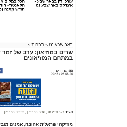
עורכי דין בבאר שבע -
הכל במקום א
אינדקס באר שבע נט
הקאנטרי- חודש
חודש מתנה (כ
החגים!)
באר שבע נט
>
תרבות
>
שרים במוזיאון: ערב של זמר ע
במתחם המוזיאונים
שרון דינר
05.08.26 / 09:45
קרדיט: Route90 Wildgrilled
את "oute90 Wildgrilled
תגים:
באר שבע נט
,
שרים במוזיאון
,
פטפוט במוזיאון
19:00, יארח המקום ערב שווארמה ושיפוד
בערבה".
מוזיקה ישראלית אהובה, אמנים מובילים