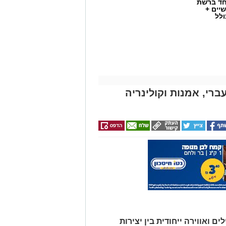
חד ברשת
יים +
ולל
ברי, אמנות וקולינריה
שף יריב איתני, הבעלים של מעדניית "Route 90" המוכרת מצוקים, משיק בימים אלו
R" – מתחם אירועים קולינרי חדש הממוקם במיקום פסטורלי
במיוחד: לב מטע תמרים במושב צופר. ביום חמישי, ה-20 באוגוסט, החל מהשעה
ים חגיגי כחלק מאירועי "לילות קיץ
 ואווירה ייחודית בין יצירות