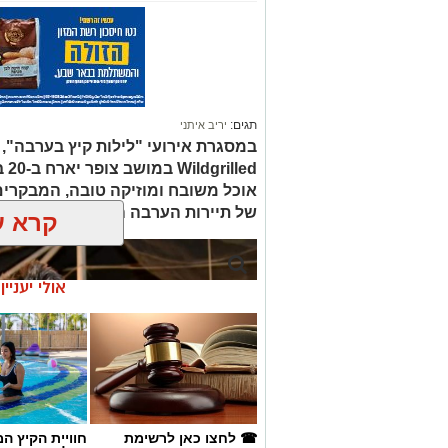
תגים:
יריב איתני
led
אוכל משובח ומוזיקה טובה, המבקרים
של תיירות הערבה התיכונה, ובהן תצ
קרא ע
אולי יעניי
☎ לחצו כאן לרשימת
חוויית הקיץ ה