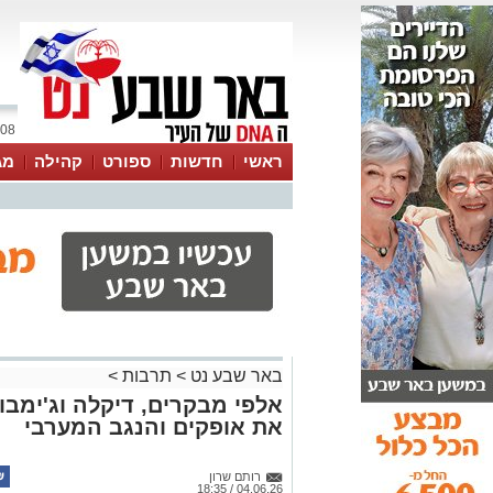
08 אוגוסט 2026 / 22:09
ראשי
חדשות
ספורט
קהילה
מג
עסקים
טיפים והמלצות
באר שבע נט
>
תרבות
>
אלפי מבקרים, דיקלה וג'ימבו 
את אופקים והנגב המערבי
רותם שרון
04.06.26 / 18:35