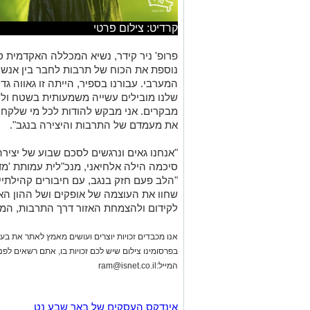
קרדיט: צילום פרטי
פרופ' ניר קידר, נשיא המכללה האקדמית 
נוספת את הכוח של תרבות לחבר בין אנשים
המערבי. עבורנו בספיר, הייתה זו גאווה ג
שלנו מובילים עשייה משמעותית בשטח ולו
מבקרים. אני מבקש להודות לכל מי שלק
את מעמדם של התרבות והיצירה בנגב".
"אנחנו גאים ונרגשים לסכם שבוע של יצירה
סיכמה הילה אלחיאני, מנכ"לית עמותת 'מד
"הלב פעם חזק בנגב, עם חיבורים קהילתיי
שחוו את העוצמה של אופקים ושל ההון הא
לקידום ולהצמחת האזור דרך התרבות, המח
אנו מכבדים זכויות יוצרים ועושים מאמץ לאתר את בעלי
בפרסומינו צילום שיש לכם זכויות בו, אתם רשאים לפ
המייל:
ram@isnet.co.il
אינדקס העסקים של באר שבע נט