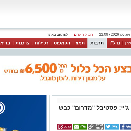
|
המייל האדום
|
לפרסום באתר
זין
נדל"ן
תרבות
תמוז
הקמפוס
רכילות
צרכנות
בריאו
ג'יי: פסטיבל "מדרום" כבש