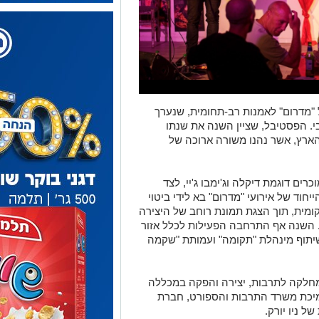
 "מדרום" לאמנות רב-תחומית, שנערך
י. הפסטיבל, שציין השנה את שנתו
י הארץ, אשר נהנו משורה ארוכה של
ים דוגמת דיקלה וג'ימבו ג'יי, לצד
יחוד של אירועי "מדרום" בא לידי ביטוי
מית, תוך הצגת תמונת רוחב של היצירה
 השנה אף התרחבה הפעילות לכלל אזור
שיתוף מינהלת "תקומה" ועמותת "שקמה
חלקה לתרבות, יצירה והפקה במכללה
תמיכת משרד התרבות והספורט, חברת
ל ניו יורק.