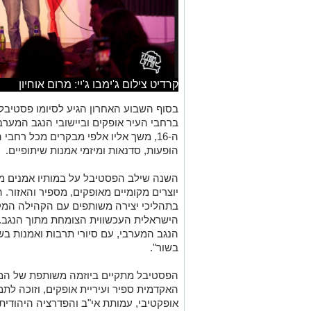
קרדיט צילום ג'ימבו ג'יי: מרום אוחיון
בסוף השבוע האחרון הגיע לסיומו פסטיבל
ברחבי העיר אופקים וביישובי הנגב המערב
ה-16, משך אליו אלפי מבקרים מכל רחב
הופעות, סדנאות ומיזמי אמנות שיתופיים.
השנה שילב הפסטיבל על במותיו אמנים מוכר
יוצרים מקומיים מאופקים, מספיר והאזור. הי
בתהליכי יצירה משותפים עם הקהילה המקו
הישראלית העכשווית הצומחת מתוך הנגב.
הנגב המערבי, עם סיורי תרבות ואמנות ב
בשור".
הפסטיבל מתקיים ביוזמה משותפת של המ
האקדמית ספיר ועיריית אופקים, וזוכה ל
אופקטיבי, עמותת אי"ב והפדרציה היהודית ש