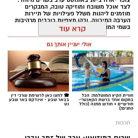
צופר יארח ב-20 באוגוסט ערב בשרים מיוחד.
לצד אוכל משובח ומוזיקה טובה, המבקרים
מוזמנים ליהנות משלל פעילויות של תיירות
הערבה התיכונה, ובהן תצפיות כוכבים מרהיבות
בשמי המדבר.
קרא עוד
רותם שרון / 11:30 05.08.26
אולי יעניין אותך גם
תגים:
יריב איתני
חוויית הקיץ המושלמת: הכל
☎ לחצו כאן לרשימת עורכי דין
במקום אחד ברשת הקאנטרי-
בבאר שבע - אינדקס באר שבע
חודשיים + חודש מתנה (כולל
נט
החגים!)
תרבות
שרים במוזיאון: ערב של זמר עברי,