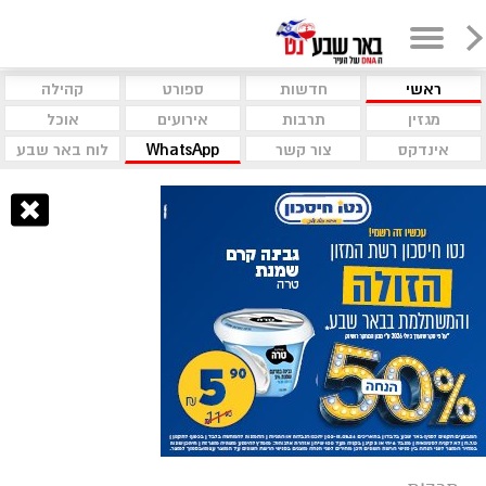
ראשי
חדשות
ספורט
קהילה
מגזין
תרבות
אירועים
אוכל
אינדקס
צור קשר
WhatsApp
לוח באר שבע