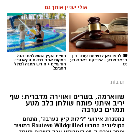
אולי יעניין אותך גם
☎ לחצו כאן לרשימת עורכי דין
חוויית הקיץ המושלמת: הכל
בבאר שבע - אינדקס באר שבע
במקום אחד ברשת הקאנטרי-
נט
חודשיים + חודש מתנה (כולל
החגים!)
תרבות
שווארמה, בשרים ואווירה מדברית: שף
יריב איתני פותח שולחן בלב מטע
תמרים בערבה
במסגרת אירועי "לילות קיץ בערבה", מתחם
הקולינריה החדש Route90 Wildgrilled במושב