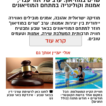
אמנות וקולינריה במתחם המוזיאונים
מוזיקה ישראלית אהובה, אמנים מובילים ואווירה
ייחודית בין יצירות אמנות: ערב "שרים במוזיאון"
חוזר למתחם המוזיאונים בבאר שבע ומבטיח
חוויה תרבותית המשלבת שירה, אמנות וטעמים
טובים.
קרא עוד
אולי יעניין אותך גם
שרון דינר / 09:45 05.08.26
קרדיט: Route90 Wildgrilled
שף יריב איתני, הבעלים של מעדניית "Route 90"
המוכרת מצוקים, משיק בימים אלו את "Route90
תגים:
באר שבע נט
,
שרים במוזיאון
,
פטפוט במוזיאון
Wildgrilled" – מתחם אירועים קולינרי חדש
חוויית הקיץ המושלמת: הכל
☎ לחצו כאן לרשימת עורכי דין
במקום אחד ברשת הקאנטרי-
בבאר שבע - אינדקס באר שבע
הממוקם במיקום פסטורלי במיוחד: לב מטע תמרים
חודשיים + חודש מתנה (כולל
נט
החגים!)
במושב צופר. ביום חמישי, ה-20 באוגוסט, החל