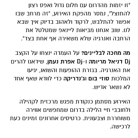
"זו יזמות מהדרום עם חלום גדול ואפס רצון
להתנצל", נמסר מהפקת האירוע, "זה מרחב שבו
אפשר להתלבש, לרקוד ולאהוב בדיוק איך שבא
לנו. שוב אנחנו מביאות ליינאפ שמטלטל את
הרחבה ואנרגיה שלא משאירה אף אחת בצד".
מה מחכה לבליינים?
על העמדה ינצחו על הקצב
Dj דניאל מריומה
ו-
Dj אפרת נעמן
, שידאגו להרים
את האנרגיה. בגזרת ההופעות והשואו, יגיעו
המלכות
סוזי בום
ו
ג'נדריקה
כדי לוודא שאף אחד
לא נשאר אדיש.
האירוע מסתמן כנקודת מפגש מרכזית לקהילה
ולחובבי חיי הלילה בדרום שמחפשים אווירה
משוחררת וצבעונית. כרטיסים אחרונים זמינים כעת
לרכישה.