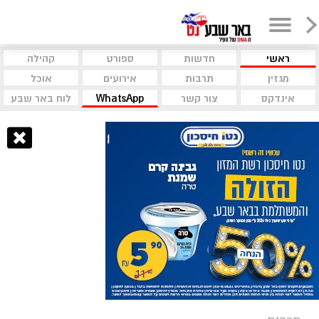
ראשי
חדשות
ספורט
קהילה
מגזין
תרבות
אירועים
אוכל
אינדקס
צור קשר
WhatsApp
לוח באר שבע