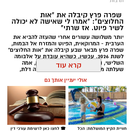
תרבות
שפרה פרץ קיבלה את "אות
החלוצים": "אמרו לי שאישה לא יכולה
לשיר פיוט. אז שרתי"
יותר משלושה עשורים אחרי שהעזה להביא את
הערבית - המרוקאית, הפיוט והמזרח אל הבמות,
שפרה פרץ מבאר שבע קיבלה את "אות החלוצים"
לשנת 2026. עכשיו, כשהיא עובדת על אלבומה
השלישי, היא מספרת על אביה הפייטן, אמה
קרדיט: אוליה זבקו
שעלתה ממרוקו, הרגע שבו סגרו בפניה דלת,
והדרך שבה הפכה את ה"לא" למנוע של יצירה.
קרא עוד
לי מרים היימליך (38), אשת קצין בקבע ואם
לשלושה, מנהלת שגרת חיים מורכבת הכוללת
שרון דינר / 20:50 09.08.26
אולי יעניין אותך גם
מעברי דירות תכופים והשתלבות בבסיס נבטים.
לצד זאת, היא מתחזקת קריירה ענפה כמאמנת
כושר, מנחת סדנאות, מרצה מובילה, יועצת תזונה
ומקימת "מרכז חיבוקים" ברחובות.
בימים אלה היא מוציאה לאור את ספר הביכורים