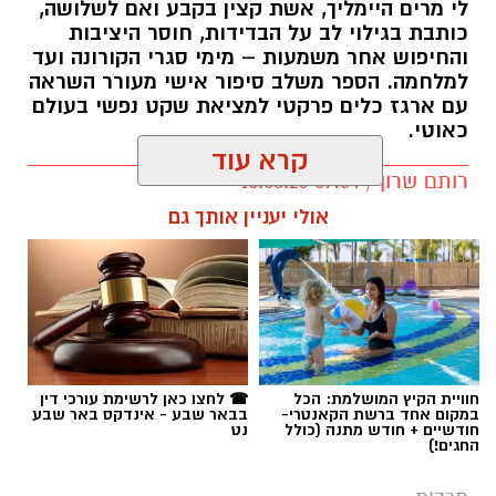
לי מרים היימליך, אשת קצין בקבע ואם לשלושה,
כותבת בגילוי לב על הבדידות, חוסר היציבות
והחיפוש אחר משמעות – מימי סגרי הקורונה ועד
למלחמה. הספר משלב סיפור אישי מעורר השראה
עם ארגז כלים פרקטי למציאת שקט נפשי בעולם
כאוטי.
קרא עוד
רותם שרון / 09:54 10.08.26
אולי יעניין אותך גם
תגים:
לי מרים היימליך
חוויית הקיץ המושלמת: הכל
☎ לחצו כאן לרשימת עורכי דין
במקום אחד ברשת הקאנטרי-
בבאר שבע - אינדקס באר שבע
חודשיים + חודש מתנה (כולל
נט
החגים!)