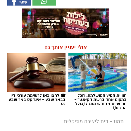
אולי יעניין אותך גם
חוויית הקיץ המושלמת: הכל
☎ לחצו כאן לרשימת עורכי דין
במקום אחד ברשת הקאנטרי-
בבאר שבע - אינדקס באר שבע
חודשיים + חודש מתנה (כולל
נט
החגים!)
תמוז - בית ליצירה מוזיקלית
מהרו לכרטס: דניאל חן מגיע לפרק
מצחוק את אולם ''תמוז''
רותם שרון / 08:26 19.12.24