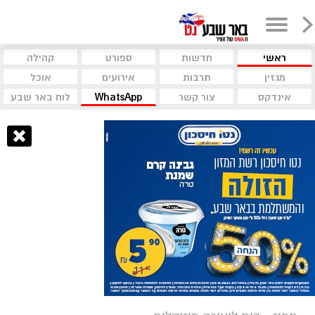
ראשי
חדשות
ספורט
קהילה
מגזין
תרבות
אירועים
אוכל
אינדקס
צור קשר
WhatsApp
לוח באר שבע