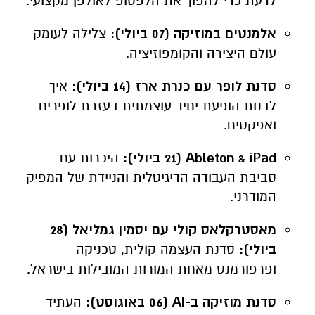
סדנת לופר עם כנרת ארז (14 ביולי):
איך
לבנות הופעת יחיד עוצמתית בעזרת לופרים
ואפקטים.
Ableton & iPad (21 ביולי):
היכרות עם
סביבת העבודה הדיגיטלית והניידת של המפיק
המודרני.
מאסטרקלאס קולי עם יסמין גמליאל (28
ביולי):
סדנת העצמה קולית, טכניקה
ופרפורמנס מאחת המורות המובילות בישראל.
סדנת מוזיקה ב-AI (06 באוגוסט):
העתיד
כבר כאן – איך לרתום את הבינה המלאכותית
לתהליכי היצירה וההפקה שלכם.