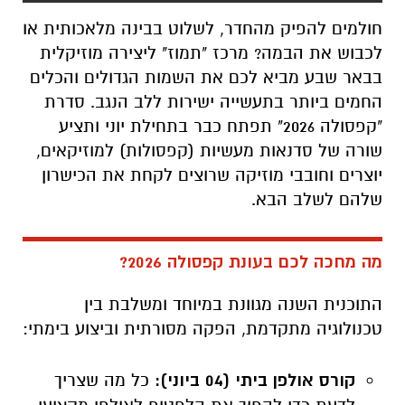
החמים ביותר בתעשייה ישירות ללב הנגב. סדרת
"קפסולה 2026" תפתח כבר בתחילת יוני ותציע
שורה של סדנאות מעשיות (קפסולות) למוזיקאים,
יוצרים וחובבי מוזיקה שרוצים לקחת את הכישרון
שלהם לשלב הבא.
מה מחכה לכם בעונת קפסולה 2026?
התוכנית השנה מגוונת במיוחד ומשלבת בין
טכנולוגיה מתקדמת, הפקה מסורתית וביצוע בימתי:
קורס אולפן ביתי (04 ביוני):
כל מה שצריך
לדעת כדי להפוך את הלפטופ לאולפן מקצועי.
אלמנטים במוזיקה (07 ביולי):
צלילה לעומק
עולם היצירה והקומפוזיציה.