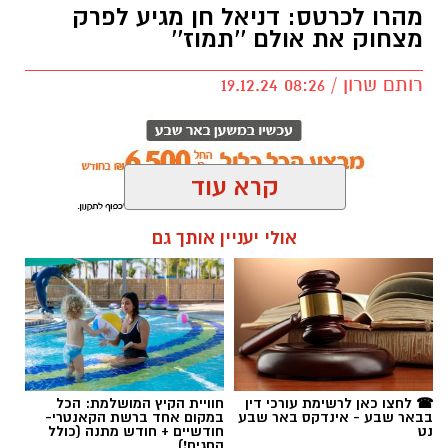
קרא עוד
תגים:
באר שבע
,
באר שבע נט
,
דניאל חן
אולי יעניין אותך גם
☎ לחצו כאן לרשימת עורכי דין
חוויית הקיץ המושלמת: הכל
בבאר שבע - אינדקס באר שבע
במקום אחד ברשת הקאנטרי-
נט
חודשיים + חודש מתנה (כולל
החגים!)
תמוז - בית ליצירה מוזיקלית
הסופ"ש בתמוז: אחד הקומיקאים