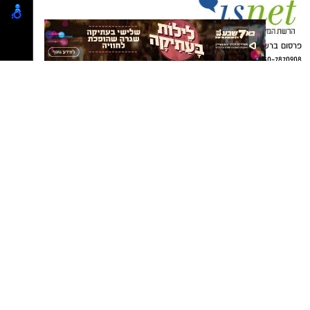
elda@isnet.co.il
כל הפרטים על נדל"ן בבאר שבע
קבוצת התקשורת ומקומוני הרשת:
להורדת אפליקציה של באר שבע נט לחצו כאן
אנו מכבדים זכויות יוצרים ועושים מאמץ לאתר את
בעלי הזכויות בצילומים המגיעים לידינו. אם זיהיתים
בפרסומינו צילום שיש לכם זכויות בו, אתם רשאים
לפנות אלינו ולבקש לחדול מהשימוש באמצעות
כתובת המייל:ram@isnet.co.il