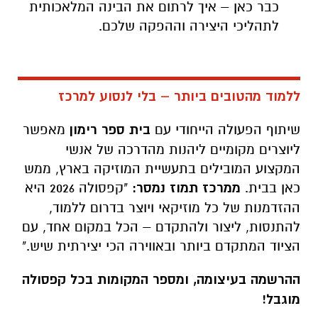
ללמוד מהטובים ביותר – בלי לנסוע למרכז
שיתוף הפעולה הייחודי עם
בית ספר רימון
מאפשר
ליוצרים מקומיים ליהנות מהדרכה של אנשי
המקצוע המובילים בתעשיית המוזיקה בארץ, ממש
כאן בבית.
ממרכז תמוז נמסר:
"קפסולה 2026 היא
ההזדמנות של כל מוזיקאי ויוצר בדרום ללמוד,
להתנסות, ליצור ולהתקדם – הכל במקום אחד, עם
הציוד המתקדם ביותר ובאווירה הכי יצירתית שיש."
ההרשמה בעיצומה, ומספר המקומות בכל קפסולה
מוגבל!
לפרטים נוספים ולשריין מקום בסדנאות, היכנסו
לאתר מרכז "תמוז" בלינק
הבא:
https://www.tammuz-music.com/courses