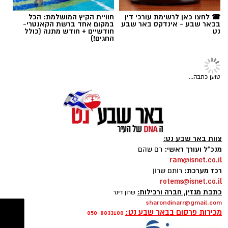
כרטיסים
טוען כתבה...
משרדים למכירה>>>
להורדת אפליקציה של באר שבע נט לחצו כאן
צוות באר שבע נט:
מנכ"ל ועורך ראשי:
רם שהם
אנו מכבדים זכויות יוצרים ועושים מאמץ לאתר את
ram@isnet.co.il
צילום: גיא ויריב
רכז מערכת:
רותם שרון
בעלי הזכויות בצילומים המגיעים לידינו. אם זיהיתים
rotems@isnet.co.il
בפרסומינו צילום שיש לכם זכויות בו, אתם רשאים
כתבת מגזין, חברה ורכילות:
הסטנדפיסט חן מזרחי מגיע בסוף השבוע הקרוב
שרון דינר
לפנות אלינו ולבקש לחדול מהשימוש באמצעות
sharondinarr@gmail.com
לאולם תמוז בבאר שבע עם מופע הסטנדאפ
מכירות פרסום בבאר שבע נט:
כתובת המייל:ram@isnet.co.il
050-8833100
הסוחף והאישי שלו.
מדובר במופע קרוע מצחוק שלא ישאיר את הקהל
אדיש. לכרטיסים:
https://www.tammuz-
פרסום ברשת ישראל נט - אלדה נתנאל
music.com/
050-7870908