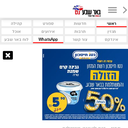
ראשי
חדשות
ספורט
קהילה
מגזין
תרבות
אירועים
אוכל
אינדקס
צור קשר
WhatsApp
לוח באר שבע