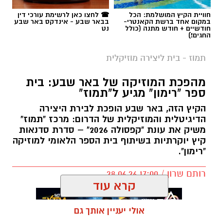
חוויית הקיץ המושלמת: הכל
☎ לחצו כאן לרשימת עורכי דין
במקום אחד ברשת הקאנטרי-
בבאר שבע - אינדקס באר שבע
חודשיים + חודש מתנה (כולל
נט
החגים!)
תמוז - בית ליצירה מוזיקלית
מהפכת המוזיקה של באר שבע: בית
ספר "רימון" מגיע ל"תמוז"
הקיץ הזה, באר שבע הופכת לבירת היצירה
הדיגיטלית והמוזיקלית של הדרום: מרכז "תמוז"
משיק את עונת "קפסולה 2026" – סדרת סדנאות
קיץ יוקרתיות בשיתוף בית הספר הלאומי למוזיקה
"רימון".
רותם שרון / 17:00 28.06.26
קרא עוד
אולי יעניין אותך גם