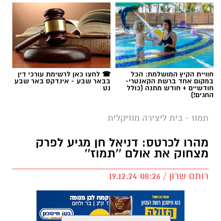
תגים:
תמוז
חוויית הקיץ המושלמת: הכל
☎ לחצו כאן לרשימת עורכי דין
במקום אחד ברשת הקאנטרי-
בבאר שבע - אינדקס באר שבע
חודשיים + חודש מתנה (כולל
נט
החגים!)
תמוז - בית ליצירה מוזיקלית
מהרו לכרטס: דניאל חן מגיע לפרק
מצחוק את אולם ''תמוז''
רותם שרון / 08:26 19.12.24