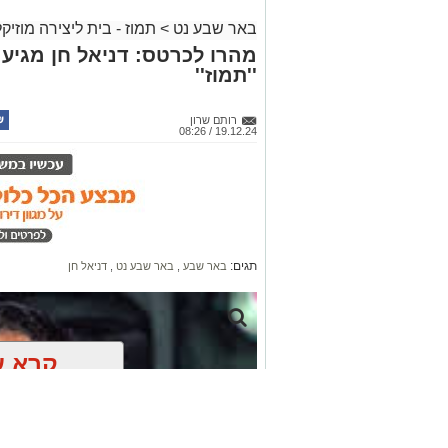
באר שבע נט
>
תמוז - בית ליצירה מוזיק
מהרו לכרטס: דניאל חן מגיע
''תמוז''
רותם שרון
19.12.24 / 08:26
קרדיט: תמוז
חולמים להפיק מהחדר, לשלוט בבינה מלא
"תמוז" ליצירה מוזיקלית בבאר שבע מביא
ותציע שורה של סדנאות מעשיות (קפסולות) 
תגים:
באר שבע
,
באר שבע נט
,
דניאל חן
שרוצים לקחת את הכישרון שלהם לשלב ה
מה מחכה לכם בעונת קפסולה 6
קרא ע
התוכנית השנה מגוונת במיוחד ומשלבת בי
וביצוע בימתי:
אולי יעניי