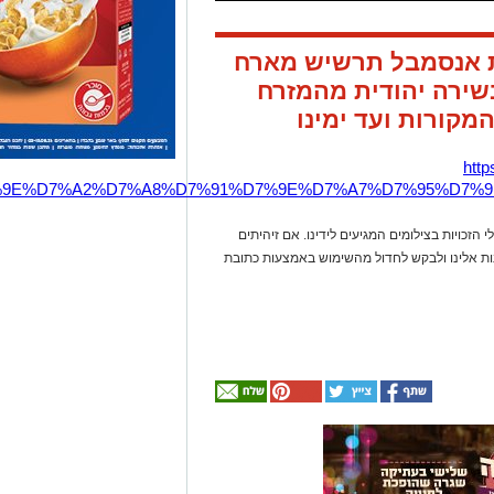
ת אנסמבל תרשיש מארח
בשירה יהודית מהמזרח
מקורות ועד ימינו
htt
7%9E%D7%A2%D7%A8%D7%91%D7%9E%D7%A7%D7%95%D7%
 הזכויות בצילומים המגיעים לידינו. אם זיהיתים
נות אלינו ולבקש לחדול מהשימוש באמצעות כתובת
אולי
יעניין
אותך
גם