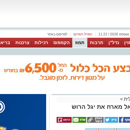
|
המייל האדום
|
לפרסום באתר
זין
נדל"ן
תרבות
תמוז
הקמפוס
רכילות
צרכנות
בריאו
לית
>
אל מארח את יגל הרוש