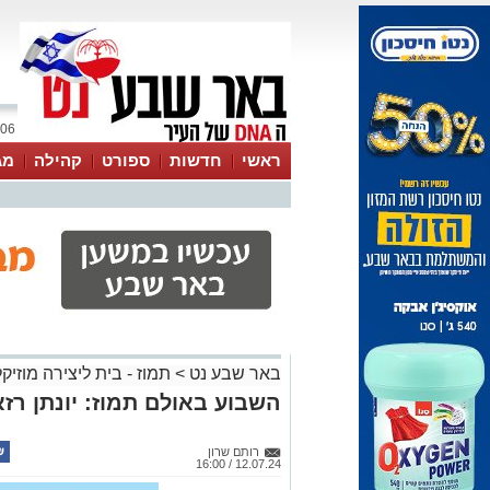
06 אוגוסט 2026 / 11:22
ראשי
חדשות
ספורט
קהילה
מג
עסקים
טיפים והמלצות
באר שבע נט
>
תמוז - בית ליצירה מוזיק
השבוע באולם תמוז: יונתן רז
רותם שרון
12.07.24 / 16:00