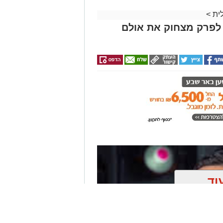
לית
>
 לפרק מצחוק את אולם
כותית או לכבוש את הבמה? מרכז
 לכם את השמות הגדולים והכלים החמים
ביותר בתעשייה ישירות ללב הנגב. סדרת "קפסולה 2026" תפתח כבר בתחילת יוני
למוזיקאים, יוצרים וחובבי מוזיקה
בא.
202?
וד
ן טכנולוגיה מתקדמת, הפקה מסורתית
ן אותך גם