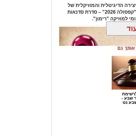
צירה הדיגיטלית והמוזיקלית של
הדרום: מרכז "תמוז" משיק את עונת "קפסולה 2026" – סדרת סדנאות
י למוזיקה "רימון".
וד
ן אותך גם
רשימת
ר שבע -
בע נט