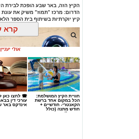
הקיץ הזה, באר שבע הופכת לבירת הי
קיץ יוקרתיות בשיתוף בית הספר הלאומ
קרא ע
אולי יעניי
חוויית הקיץ המושלמת:
☎ לחצו כאן ל
הכל במקום אחד ברשת
עורכי דין בבא
הקאנטרי- חודשיים +
אינדקס באר ש
חודש מתנה (כולל
החגים!)