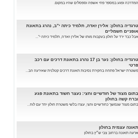
מדרכה ופגע במספר פחי אשפה וספסלים שהיו במקום.
רגדיה בחולון: אלירן זאדה, תלמיד כיתה י”ב, נהרג בתאונת
ופניים חשמליים
בל כבד ירד על חולון בעקבות מותו של אלירן זאדה, תלמיד כיתה י”...
טרגדיה בחולון: נער בן 17 נהרג בתאונת דרכים עם רכב
רטי
שטרת ישראל פתחה בחקירת נסיבות תאונת דרכים קטלנית שאירעה הב...
תום מצוד של חודשיים וחצי: נעצר חשוד בתאונת פגע
ברח קשה בחולון
תום מצוד שנמשך כחודשיים וחצי, עצרו בלשי משטרת חולון יחד עם לוח...
אונה עצמית בחולון
רעה תאונה ברחוב צבי ש״ץ בחולון