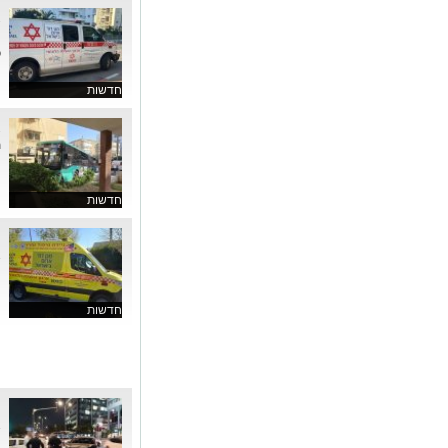
א
ח
כבן
חדשות
א
ת
חדשות
ר
א
חדשות
ת
א