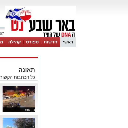
07 אוגוסט 2026 / 01:40
ראשי
חדשות
ספורט
קהילה
מג
עסקים
טיפים והמלצות
תאונה
כל הכתבות הקשורו
ב
צע
חדשות
ת
א