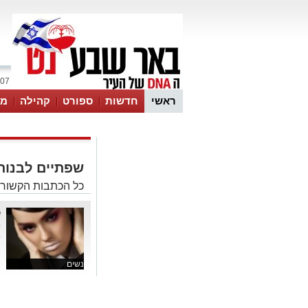
07 אוגוסט 2026 / 19:40
ראשי
חדשות
ספורט
קהילה
מג
עסקים
טיפים והמלצות
שפתיים לבנות
כל הכתבות הקשורו
ש
י
ש
נשים