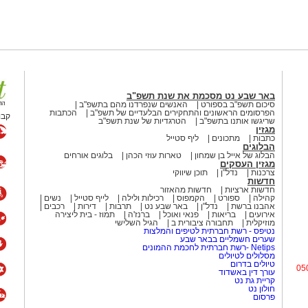
באר שבע נט מסכמת את שנת תשפ"ב
סיכום תשפ"ב בספורט
האנשים שנפרדנו מהם בתשפ"ב
הפרסומים הראשונים והתחקירים הבלעדיים של תשפ"ב
הכתבות
קבו
שריגשו אותנו בתשפ"ב
הטרגדיות של שנת תשפ"ב
מגזין
כתבות
מתכונים
ליף סטייל
הבלוגים
הבלוג של אייל בן שמחון
טארות עוזי הכהן
בלוגים אורחים
מגזין העסקים
צרכנות
נדל"ן
תוכן שיווקי
חדשות
חדשות ארציות
חדשות מהאזור
קהילה
ספורט
הקמפוס
רכילות ולילה
לייף סטייל
נשים
אהבנו ברשת
נדל"ן
באר שבע נט
תרבות
דירות
רכבים
אירועים
בריאות
פנאי ואוכל
ברנז'ה
תמוז - בית ליצירה
מוזיקלית
תחבורה ציבורית ב
הגיל השלישי
נטיפס - רשת חברתית לטיפים והמלצות
שערים חשמליים בבאר שבע
Netips -רשת חברתית לחכמת ההמונים
מסלולים לטיולים
טיולים בדרום
05
עורך דין באשדוד
קריית גת נט
חולון נט
פרסום