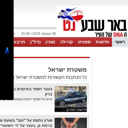
08 אוגוסט 2026 / 15:48
|
המייל האד
ראשי
חדשות
ספורט
קהילה
מגזין
נדל"ן
תרבות
תמו
עסקים
טיפים והמלצות
משטרת ישראל
כל הכתבות הקשורות למשטרת ישראל באתר ב
נעצר חשוד באיומים נגד מפק
ברק
איים על מפקד תחנת משטרת בני ברק-
חדשות רמת גן
פורץ נתפס על "חם" בשעת פר
ברמת גן ,נעצר על ידי השוטרי