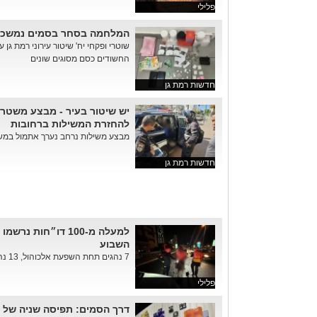
פלילי
המלחמה בסחר בסמים נמשכת:
שוטרי ופקחי יח' שיטור עירוני רמת גן 
החשודים כסם מסוגים שונים
חדשות רמת גן
יש שיטור בעיר - מבצע משטרת
להחזרת המשילות ברחובות
מבצע משילות נרחב נערך אתמול במשט
חדשות רמת גן
למעלה מ-100 דו״חות
השבוע
7 נהגים תחת השפעת אלכוהול, 13 נהגים שחצו רמזור באור אדום; נרש...
פלילי
דרך הסמים: תפיסה שניה של 