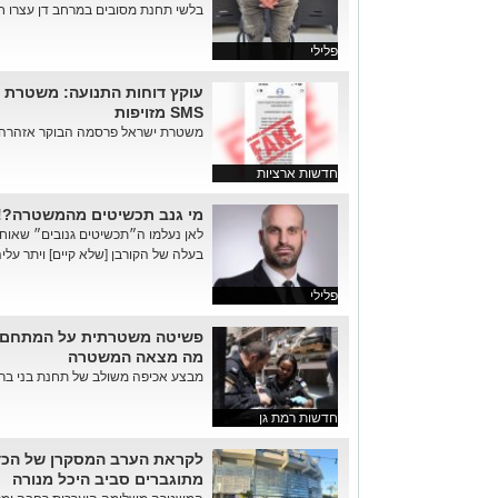
בלשי תחנת מסובים במרחב דן עצרו ח
פלילי
עוקץ דוחות התנועה: משטרת י
SMS מזויפות
משטרת ישראל פרסמה הבוקר אזהרה דח
חדשות ארציות
מי גנב תכשיטים מהמשטרה?!
לאן נעלמו ה״תכשיטים גנובים״ שאוח
בעלה של הקורבן [שלא קיים] ויתר עלי
פלילי
מה מצאה המשטרה
מבצע אכיפה משולב של תחנת בני ברק- 
חדשות רמת גן
לקראת הערב המסקרן של הכדו
מתוגברים סביב היכל מנורה