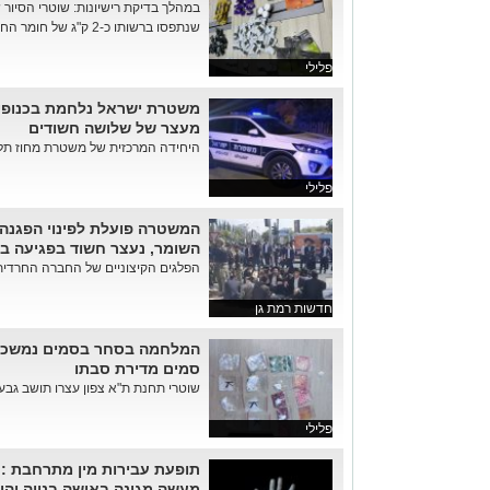
במהלך בדיקת רישיונות: שוטרי הסיור 
שנתפסו ברשותו כ-2 ק"ג של חומר החשוד כסם ב- 146 שקיות חלוקה
פלילי
משטרת ישראל נלחמת בכנופיו
מעצר של שלושה חשודים
היחידה המרכזית של משטרת מחוז תל אביב עצרה ה
פלילי
המשטרה פועלת לפינוי הפגנה 
השומר, נעצר חשוד בפגיעה ב
הפלגים הקיצוניים של החברה החרדית
חדשות רמת גן
המלחמה בסחר בסמים נמשכת 
סמים מדירת סבתו
שוטרי תחנת ת"א צפון עצרו תושב גבעתיים בן 27 החשוד בסח
פלילי
תופעת עבירות מין מתרחבת :נ
מעשה מגונה באישה בנווה יהו