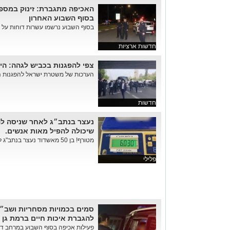
האכיפה מתגברת: זינוק במספר
בסוף השבוע האחרון
בסוף השבוע נרשמו עשרות דוחות על שי
חדשות ארציות
צפי להפגנות בכביש לגהה: היכ
הערכות של משטרת ישראל להפגנות ה
חדשות
שיכולה להפיל מאות אנשים.
מטורף! בן 50 מאשדוד נעצר בנתב"ג לאחר שניסה להבריח לארץ 6 ליטר...
פלילי
סמים בכמויות מסחריות ושב״
להגברת איכות חיים ברמת גן
פעילות אכיפה בסוף השבוע במרחב דן: 