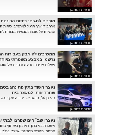
חדשות רמת גן
מוכנים לחגים: כיתות הכוננות
מרחב דן ערך תרגיל למתנדבי כיתות ה
ושמירה על מוכנות מבצעית גבוהה להג
חדשות רמת גן
נרשמו במבצע משטרתי מיוחד
פעילות אכיפת תנועה נרחבת של שוטרי
חדשות רמת גן
נעצר חשוד בתקיפת נהג בסמו
שחרר אותו למעצר בית
נהג בן 34, תושב אור יהודה תקף נהג אחר על רקע שימוש בדרך בכביש...
חדשות רמת גן
נעצרו שב״חים שפרצו לבתי ע
משטרת בני ברק- רמת גן בשיתוף כוחו
מתחמי מגורים בשכונת שפירא בת"א בהם שהו 2 שוהים בלתי