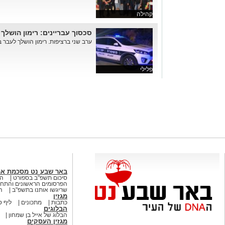
קהילה
סכסוך עבריינים: רימון הושלך ל
ערב שני ברציפות. רימון הושלך לעבר בנ
פלילי
באר שבע נט מסכמת א
סיכום תשפ"ב בספורט
הא
הפרסומים הראשונים והתחק
שריגשו אותנו בתשפ"ב
ה
מגזין
כתבות
מתכונים
ליף ס
הבלוגים
הבלוג של אייל בן שמחון
מגזין העסקים