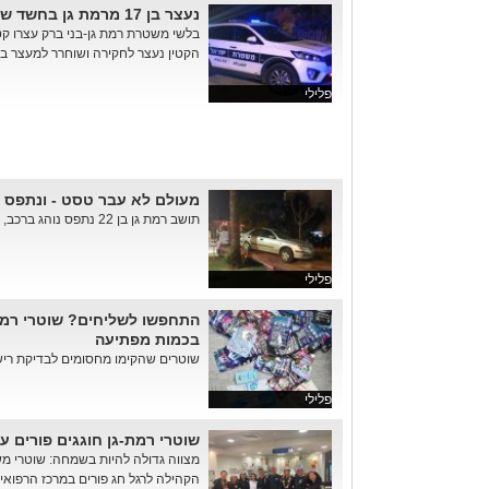
נעצר בן 17 מרמת גן בחשד שהכה את לוחם צה״ל בפורים
בלשי משטרת רמת גן-בני ברק עצרו קט
הקטין נעצר לחקירה ושוחרר למעצר בי
פלילי
מעולם לא עבר טסט - ונתפס נ
תושב רמת גן בן 22 נתפס נוהג ברכב, למרות שמעולם לא הוציא רישיון נהיגה
פלילי
התחפשו לשליחים? שוטרי רמת
בכמות מפתיעה
שוטרים שהקימו מחסומים לבדיקת רישיו
פלילי
שוטרי רמת-גן חוגגים פורים ע
מצווה גדולה להיות בשמחה: שוטרי מש
הקהילה לרגל חג פורים במרכז הרפואי