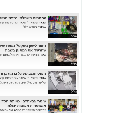
המחסום השתלם: נתפס חשוד 
שוטרי ופקחי יח' שיטור עירוני רמת ג
שהוצב באבא הלל
פלילי
נחזור לישון בשקט? נעצרו שיש
שהרעיד את רמת גן בשבת
ששת החשודים נעצרו אתמול בתום חקי
פלילי
נתפס הגנב שפעל ברמת גן ור
שוטרי ופקחי יח' שיטור עירוני רמת ג
של פריצה, כולל גניבת קורקינט חשמל
פלילי
שוטרי גבעתיים ועמותת חסדי נ
ממשפחות מעוטות יכולת
במסגרת פרוייקט 'תיקמלא' של עמותת ח