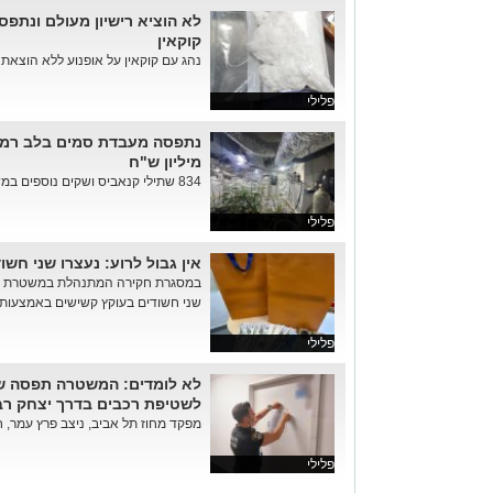
קוקאין
נהג עם קוקאין על אופנוע ללא הוצאת רי
פלילי
מיליון ש"ח
834 שתילי קנאביס ושקים נוספים במשקל של מעל 62 ק"ג ברוטו: בל...
פלילי
אין גבול לרוע: נעצרו שני חש
במסגרת חקירה המתנהלת במשטרת רמת
שני חשודים בעוקץ קשישים באמצעות 
פלילי
לא לומדים: המשטרה תפסה 
לשטיפת רכבים בדרך יצחק רבי
מפקד מחוז תל אביב, ניצב פרץ עמר, ח
פלילי