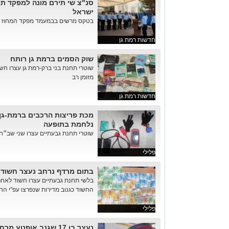
סנ"צ שי תירם מונה למפקד ת
ישראל
בטקס מרשים בבמעמד מפקד המחוז - נ
חדשות רמת גן
שוק הסמים ברמת גן רותח
מזומן רב
חדשות רמת גן
מכת פריצות הרכבים ברמת-גן
נלחמת בתופעה
שוטרי תחנת גבעתיים עצרו שני שב״חי
פלילי
בתום מרדף נרחב נעצר חשוד ש
בלשי תחנת גבעתיים עצרו חשוד לאחר
החשוד כגנוב מדירות שנפרצו עפ"י ה
פלילי
נעצר בן 17 שגנב אופנוע מרחוב לאן ברמת-גן