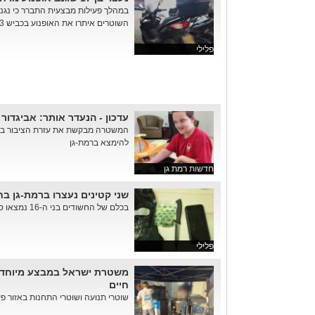
במהלך פעילות מבצעית התברר כי נגנב
השוטרים איתרו את האופנוע בכביש 443
פלילי
עדכון - הנעדר אותר: אביגדור רוזנסון, ב
המשטרה מבקשת את עזרת הציבור באית
להימצא ברמת-גן
חדשות רמת גן
שני קטינים נעצרו ברמת-גן בח
בכלם של החשודים בני ה-16 נמצאו סכין, סמים ומסכת סקי
פלילי
משטרת ישראל במבצע מיוחד נ
חיים
שוטרי תנועה ושוטרי התחנות באזור פעל