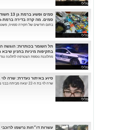
פלילי
סמים. מה קרה בדירה ברמת-ג
בתום חודשים של חקירה סמויה, פשטה
פלילי
תל השומר בכותרות: הוגשה ה
בתקיפות מיניות בחניון שיבא 
מתלוננת נוספת הצטרפה לתלונה נגד 
פלילי
סיוע באיתור נעדרת: שרה לוי בת
שרה לוי בת ה-22 יצאה מביתה בבני ברק ביום ג׳ ומאז נעלמו עקבותיה
פלילי
עשרות דו״חות נרשמו לרוכבי 