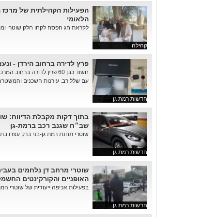
הפעילות הקהילתית של מרכז 
הלאומי
לקראת חג הפסח לקחו חלק שוטרי ומתנ
קהילה
פרץ לדירה ברחוב הירדן - ונע
חשוד כבן 60 פרץ לדירה ברחוב
עם שלל רב. עירנות השכנים והמשטר
חדשות רמת גן
בתוך דקות מקבלת הדיווח: שוט
שב״ח שגנב רכב ברמת-גן
שוטרי תחנת רמת גן-בני ברק עצרו בתוך
חדשות רמת גן
שוטרי מרחב דן נלחמים בעביר
האופניים והקורקינטים החשמל
בפעילות אכיפה ייעודית של שוטרי המר
חדשות רמת גן