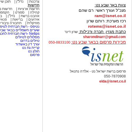
צרכנות
נדל"ן
תוכן שיו
צוות באר שבע נט:
חדשות
חדשות ארציות
חדשות מ
מנכ"ל ועורך ראשי:
רם שהם
קהילה
ספורט
הקמפו
ram@isnet.co.il
אהבנו ברשת
נדל"ן
בא
אירועים
בריאות
פנאי 
רכז מערכת:
רותם שרון
מוזיקלית
תחבורה ציבורי
rotems@isnet.co.il
נטיפס - רשת חברתית לטיפי
שערים חשמליים בבאר שב
כתבת מגזין, חברה ורכילות:
שרון דינר
Netips -רשת חברתית לחכמת ההמונים
sharondinarr@gmail.com
מסלולים לטיולים
טיולים בדרום
מכירות פרסום בבאר שבע נט:
050-8833100
עורך דין באשדוד
קריית גת נט
חולון נט
פרסום
פרסום ברשת ישראל נט - אלדה נתנאל
050-7870908
elda@isnet.co.il