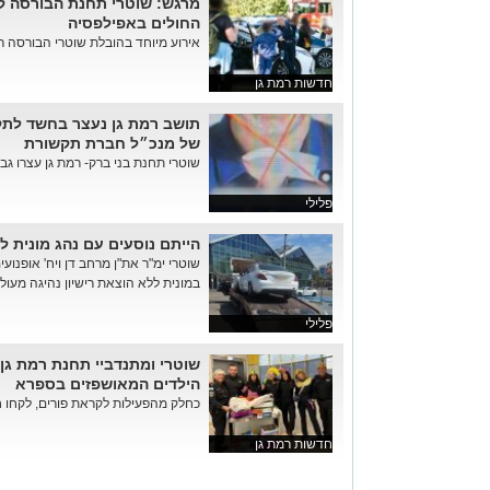
מרגש: שוטרי תחנת הבורסה קיי
החולים באפילפסיה
אירוע מיוחד בהובלת שוטרי הבורסה ר"
חדשות רמת גן
תושב רמת גן נעצר בחשד לתקי
של מנכ״ל חברת תקשורת
שוטרי תחנת בני ברק- רמת גן עצרו גבר
פלילי
הייתם נוסעים עם נהג מונית לל
שוטרי ימ"ר את"ן מרחב דן ויח' אופנוע
במונית ללא הוצאת רישיון נהיגה מעול
פלילי
שוטרי ומתנדביי תחנת רמת גן-
הילדים המאושפזים בספרא
כחלק מהפעילות לקראת פורים, לקחו חל
חדשות רמת גן