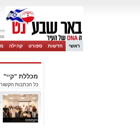
06 אוגוסט 2026 / 18:57
ראשי
חדשות
ספורט
קהילה
מג
עסקים
טיפים והמלצות
מכללת "קיי"
כל הכתבות הקשורו
א
ש
ת
הקמפוס