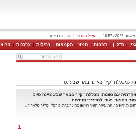
|
המייל האדום
|
לפרסום באתר
זין
נדל"ן
תרבות
תמוז
הקמפוס
רכילות
צרכנות
בריאו
ת למכללת "קיי" באתר באר שבע נט
קדמיה עם נשמה: מכללת "קיי" בבאר שבע ציינה סיום
נה בתואר ייעודי למדריכי פנימיות
וכנית "חופים", המעניקה תואר ראשון בחינוך בלתי פורמלי ומלגה מלאה ל...
1