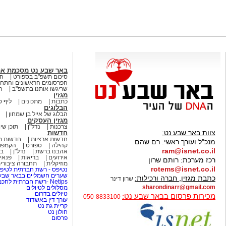
באר שבע נט מסכמת א
סיכום תשפ"ב בספורט
הא
הפרסומים הראשונים והתחק
שריגשו אותנו בתשפ"ב
ה
מגזין
כתבות
מתכונים
ליף ס
הבלוגים
הבלוג של אייל בן שמחון
מגזין העסקים
צרכנות
נדל"ן
תוכן שיו
צוות באר שבע נט:
חדשות
חדשות ארציות
חדשות מ
מנכ"ל ועורך ראשי:
רם שהם
קהילה
ספורט
הקמפו
ram@isnet.co.il
אהבנו ברשת
נדל"ן
בא
אירועים
בריאות
פנאי 
רכז מערכת:
רותם שרון
מוזיקלית
תחבורה ציבורי
rotems@isnet.co.il
נטיפס - רשת חברתית לטיפי
שערים חשמליים בבאר שב
כתבת מגזין, חברה ורכילות:
שרון דינר
Netips -רשת חברתית לחכמת ההמונים
sharondinarr@gmail.com
מסלולים לטיולים
טיולים בדרום
מכירות פרסום בבאר שבע נט:
050-8833100
עורך דין באשדוד
קריית גת נט
חולון נט
פרסום