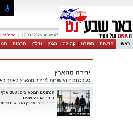
07 אוגוסט 2026 / 17:00
|
המייל האד
ראשי
חדשות
ספורט
קהילה
מגזין
נדל"ן
תרבות
תמו
עסקים
טיפים והמלצות
ירידה מהארץ
כל הכתבות הקשורות לירידה מהארץ באתר בא
הנתונים ה
בתוך ארבע שנים
רוב היורדים מהארץ ב4 השנים האחרונות הם- צעירים, נשואים ומשכילים...
חדשות ארציות