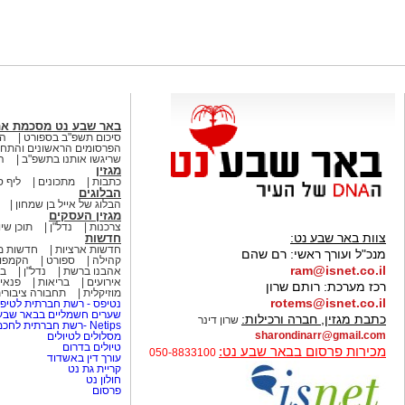
באר שבע נט מסכמת א
סיכום תשפ"ב בספורט
הא
הפרסומים הראשונים והתחק
שריגשו אותנו בתשפ"ב
ה
מגזין
כתבות
מתכונים
ליף ס
הבלוגים
הבלוג של אייל בן שמחון
מגזין העסקים
צרכנות
נדל"ן
תוכן שיו
צוות באר שבע נט:
חדשות
חדשות ארציות
חדשות מ
מנכ"ל ועורך ראשי:
רם שהם
קהילה
ספורט
הקמפו
ram@isnet.co.il
אהבנו ברשת
נדל"ן
בא
אירועים
בריאות
פנאי 
רכז מערכת:
רותם שרון
מוזיקלית
תחבורה ציבורי
rotems@isnet.co.il
נטיפס - רשת חברתית לטיפי
שערים חשמליים בבאר שב
כתבת מגזין, חברה ורכילות:
שרון דינר
Netips -רשת חברתית לחכמת ההמונים
sharondinarr@gmail.com
מסלולים לטיולים
טיולים בדרום
מכירות פרסום בבאר שבע נט:
050-8833100
עורך דין באשדוד
קריית גת נט
חולון נט
פרסום