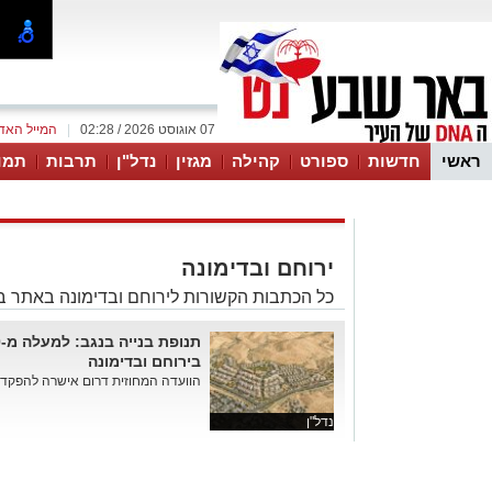
07 אוגוסט 2026 / 02:28
|
המייל האד
ראשי
חדשות
ספורט
קהילה
מגזין
נדל"ן
תרבות
תמו
עסקים
טיפים והמלצות
ירוחם ובדימונה
כל הכתבות הקשורות לירוחם ובדימונה באתר 
בירוחם ובדימונה
הוועדה המחוזית דרום אישרה להפקדה 
נדל"ן