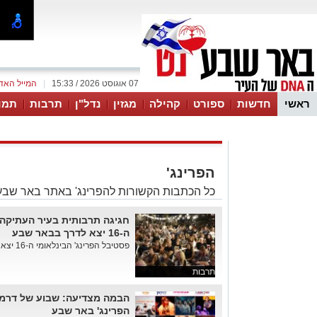
07 אוגוסט 2026 / 15:33
|
המייל האד
ראשי
חדשות
ספורט
קהילה
מגזין
נדל"ן
תרבות
תמו
עסקים
טיפים והמלצות
הפרינג'
כל הכתבות הקשורות להפרינג' באתר באר שבע
חגיגה תרבותית בעיר העתיקה:
ה-16 יצא לדרך בבאר שבע
פסטיבל הפרינג' הבינלאומי ה-16 יצא לדרך עם חנוכת תיאטרון "בית הבו...
תרבות
הבמה מצדיעה: שבוע של דרמה,
הפרינג' באר שבע