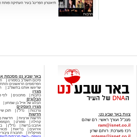
תיאטרון הפרינג' בעיר העתיקה פותח א
תרבות
באר שבע נט מסכמת א
סיכום תשפ"ב בספורט
הא
הפרסומים הראשונים והתחק
שריגשו אותנו בתשפ"ב
ה
מגזין
כתבות
מתכונים
ליף ס
הבלוגים
הבלוג של אייל בן שמחון
מגזין העסקים
צרכנות
נדל"ן
תוכן שיו
צוות באר שבע נט:
חדשות
חדשות ארציות
חדשות מ
מנכ"ל ועורך ראשי:
רם שהם
קהילה
ספורט
הקמפו
ram@isnet.co.il
אהבנו ברשת
נדל"ן
בא
אירועים
בריאות
פנאי 
רכז מערכת:
רותם שרון
מוזיקלית
תחבורה ציבורי
rotems@isnet.co.il
נטיפס - רשת חברתית לטיפי