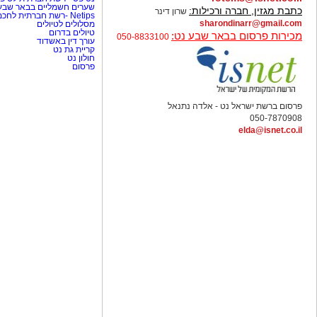
שערים חשמליים בבאר שב
כתבת מגזין, חברה ורכילות:
שרון דינר
Netips -רשת חברתית לחכמת ההמונים
sharondinarr@gmail.com
מסלולים לטיולים
טיולים בדרום
מכירות פרסום בבאר שבע נט:
050-8833100
עורך דין באשדוד
קריית גת נט
חולון נט
פרסום
פרסום ברשת ישראל נט - אלדה נתנאל
050-7870908
elda@isnet.co.il