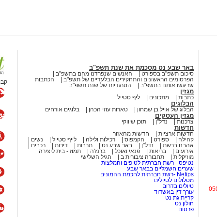
באר שבע נט מסכמת את שנת תשפ"ב
סיכום תשפ"ב בספורט
האנשים שנפרדנו מהם בתשפ"ב
הפרסומים הראשונים והתחקירים הבלעדיים של תשפ"ב
הכתבות
קבו
שריגשו אותנו בתשפ"ב
הטרגדיות של שנת תשפ"ב
מגזין
כתבות
מתכונים
ליף סטייל
הבלוגים
הבלוג של אייל בן שמחון
טארות עוזי הכהן
בלוגים אורחים
מגזין העסקים
צרכנות
נדל"ן
תוכן שיווקי
חדשות
חדשות ארציות
חדשות מהאזור
קהילה
ספורט
הקמפוס
רכילות ולילה
לייף סטייל
נשים
אהבנו ברשת
נדל"ן
באר שבע נט
תרבות
דירות
רכבים
אירועים
בריאות
פנאי ואוכל
ברנז'ה
תמוז - בית ליצירה
מוזיקלית
תחבורה ציבורית ב
הגיל השלישי
נטיפס - רשת חברתית לטיפים והמלצות
שערים חשמליים בבאר שבע
Netips -רשת חברתית לחכמת ההמונים
מסלולים לטיולים
טיולים בדרום
05
עורך דין באשדוד
קריית גת נט
חולון נט
פרסום