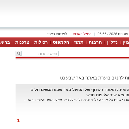
|
המייל האדום
|
לפרסום באתר
זין
נדל"ן
תרבות
תמוז
הקמפוס
רכילות
צרכנות
בריאו
ת להנגב בוערת באתר באר שבע נט
אזינו: האוהד השרוף של הפועל באר שבע הגשים חלום
הוציא שיר אליפות חדש
חרי שנים של אהבה בלתי נגמרת להפועל באר שבע, הזמר והיוצר הבאר ...
1