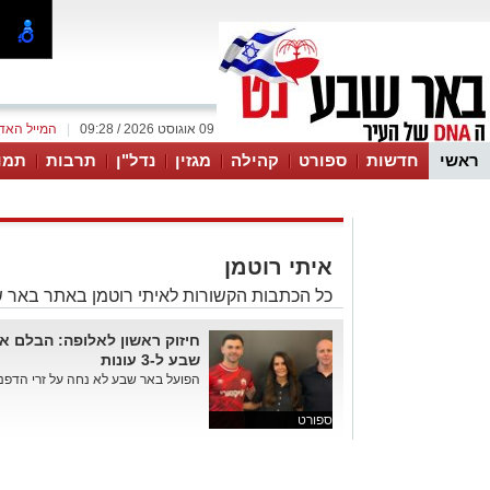
09 אוגוסט 2026 / 09:28
|
המייל האד
ראשי
חדשות
ספורט
קהילה
מגזין
נדל"ן
תרבות
תמו
עסקים
טיפים והמלצות
איתי רוטמן
כל הכתבות הקשורות לאיתי רוטמן באתר באר 
חיזוק ראשון לאלופה: הבלם א
שבע ל-3 עונות
הפועל באר שבע לא נחה על זרי הדפנה ו
ספורט