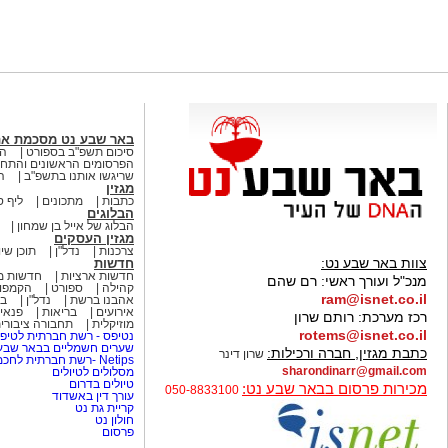
באר שבע נט מסכמת א
סיכום תשפ"ב בספורט
הא
הפרסומים הראשונים והתחק
שריגשו אותנו בתשפ"ב
ה
מגזין
כתבות
מתכונים
ליף ס
הבלוגים
הבלוג של אייל בן שמחון
מגזין העסקים
צרכנות
נדל"ן
תוכן שיו
צוות באר שבע נט:
חדשות
חדשות ארציות
חדשות מ
מנכ"ל ועורך ראשי:
רם שהם
קהילה
ספורט
הקמפו
ram@isnet.co.il
אהבנו ברשת
נדל"ן
בא
אירועים
בריאות
פנאי 
רכז מערכת:
רותם שרון
מוזיקלית
תחבורה ציבורי
rotems@isnet.co.il
נטיפס - רשת חברתית לטיפי
שערים חשמליים בבאר שב
כתבת מגזין, חברה ורכילות:
שרון דינר
Netips -רשת חברתית לחכמת ההמונים
sharondinarr@gmail.com
מסלולים לטיולים
טיולים בדרום
מכירות פרסום בבאר שבע נט:
050-8833100
עורך דין באשדוד
קריית גת נט
חולון נט
פרסום