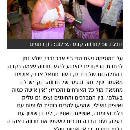
חגיגת 50 לחדווה קבסה.צילום: רון רחמים
על המוזיקה ניצח הדי.ג'יי ארז גרבי, שלא נתן
לרחבת הריקודים להירגע לרגע. חדווה עצמה רקדה
בהתלהבות של בת 17, בעוד חננאל אדרי, אושית
מאסטר שף, זמר ובסטי של חדווה, הקדיש לה
מחמאה מול כל האורחים והכריז: "אין אישה כמוה
בעולם". בין המברכים והחוגגים נצפו גם טליק
ואיציק גואילי, שהגיעו להרים כוסית ולשמוח עם
כלת השמחה, אושיית האופנה, ליז בן שושן עם
בעלה, ועוד הרבה חברים שעטפו את חדווה באהבה
בלתי נגמרת, כי אי אפשר שלא.