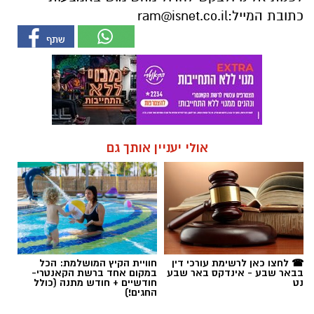
כתובת המייל:
ram@isnet.co.il
אולי יעניין אותך גם
☎ לחצו כאן לרשימת עורכי דין
חוויית הקיץ המושלמת: הכל
בבאר שבע - אינדקס באר שבע
במקום אחד ברשת הקאנטרי-
נט
חודשיים + חודש מתנה (כולל
החגים!)