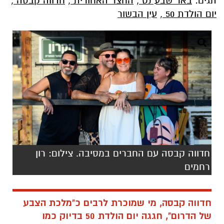
תגים:
באר שבע נט
,
החצר האחורית
,
חדווה קבסה
,
יום הולדת 50
,
עין הבשור
חדווה קבסה עם החברים במסיבה. צילום: רון
רחמים
חדווה קבסה, מי שמוכרת לרבים כ"מלכת הצבע
של הדרום", חגגה יום הולדת 50 בדיוק כמו