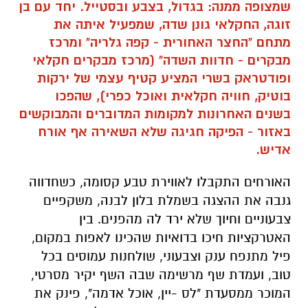
שמצופה ממנה: בגדול, בצבע ובסטייל. יחד עם בן
זוגה, החקלאי גונן שדה, שמפעיל איתה את
מתחם "החצר האחורית - קפה גלריה" ומרכז
מבקרים - חדוות השדה" (מרכז מבקרים חקלאי
ופודטראק בשרי המציע קטיף עצמי של ירקות
בוטיק, חוויה חקלאית ואוכל כפרי), שהפכו
בשנים האחרונות למקומות המדוברים והמבוקשים
באזור - הפיקה חגיגה שלא השאירה אף אורח
אדיש.
האורחים התקבלו לאווירת טבע קסומה, כשחדווה
גנבה את ההצגה בשמלת בלון לבנה, משקפיים
צבעוניים וחיוך שלא ירד לה מהפנים. בין
האטרקציות חיכו בדואיות שהכינו לאפות במקום,
פיל מתנפח ענק וצבעוני, שולחנות עמוסים בכל
טוב, ועמדת שף מרשימה שבה השף יקיר מסרטי,
המוכר ממסעדת "לס -יין, אוכל אדמה", פינק את