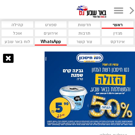
ראשי
חדשות
ספורט
קהילה
מגזין
תרבות
אירועים
אוכל
אינדקס
צור קשר
WhatsApp
לוח באר שבע