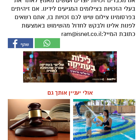
כתובת המייל:
ram@isnet.co.il
אולי יעניין אותך גם
חוויית הקיץ המושלמת: הכל
☎ לחצו כאן לרשימת עורכי דין
במקום אחד ברשת הקאנטרי-
בבאר שבע - אינדקס באר שבע
חודשיים + חודש מתנה (כולל
נט
החגים!)