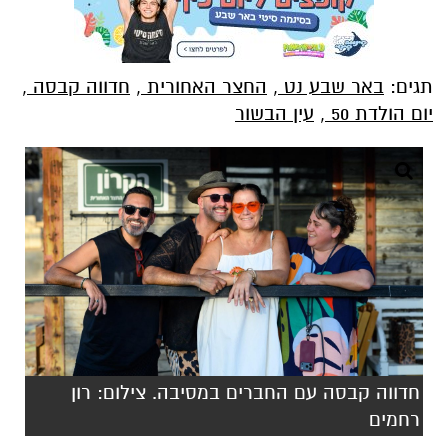
יום הולדת 50
,
עין הבשור
חדווה קבסה עם החברים במסיבה. צילום: רון
רחמים
חדווה קבסה, מי שמוכרת לרבים כ"מלכת הצבע
של הדרום", חגגה יום הולדת 50 בדיוק כמו
שמצופה ממנה: בגדול, בצבע ובסטייל. יחד עם בן