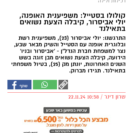
רכילות ולילה
קולולו בסטייל: משפיענית האופנה,
יולי אביסרור, קיבלה הצעת נשואים
בתאילנד
התרגשנו: יולי אביסרור (23), משפיענית רשת
ובלוגרית אופנה עם הסטייל והשיק מבאר שבע,
נצר למשפחת חברת הנדל"ן - 'אביסרור ובניו'
הידועה, קיבלה הצעת נשואים מבן זוגה בשש
השנים האחרונות, יונתן מק (25), בטיול משפחתי
בתאילנד. תגידו מברוק.
שרון דינר / 10:58 22.11.24
תגים:
באר שבע נט
,
יולי אביסרור
,
מורן אבסירור
,
יורם אבסירור