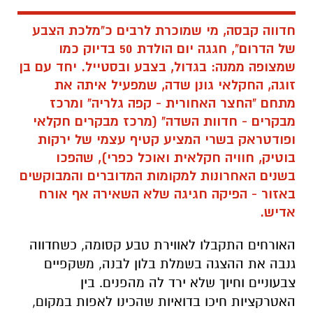
זוגה, החקלאי גונן שדה, שמפעיל איתה את
מתחם "החצר האחורית - קפה גלריה" ומרכז
מבקרים - חדוות השדה" (מרכז מבקרים חקלאי
ופודטראק בשרי המציע קטיף עצמי של ירקות
בוטיק, חוויה חקלאית ואוכל כפרי), שהפכו
בשנים האחרונות למקומות המדוברים והמבוקשים
באזור - הפיקה חגיגה שלא השאירה אף אורח
אדיש.
האורחים התקבלו לאווירת טבע קסומה, כשחדווה
גנבה את ההצגה בשמלת בלון לבנה, משקפיים
צבעוניים וחיוך שלא ירד לה מהפנים. בין
האטרקציות חיכו בדואיות שהכינו לאפות במקום,
פיל מתנפח ענק וצבעוני, שולחנות עמוסים בכל
טוב, ועמדת שף מרשימה שבה השף יקיר מסרטי,
המוכר ממסעדת "לס -יין, אוכל אדמה", פינק את
האורחים בבשרים משובחים, דגים על המדורה