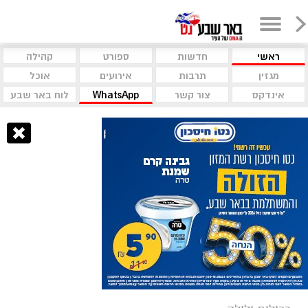
ראשי
חדשות
ספורט
קהילה
מגזין
תרבות
אירועים
אוכל
אינדקס
צור קשר
WhatsApp
לוח באר שבע