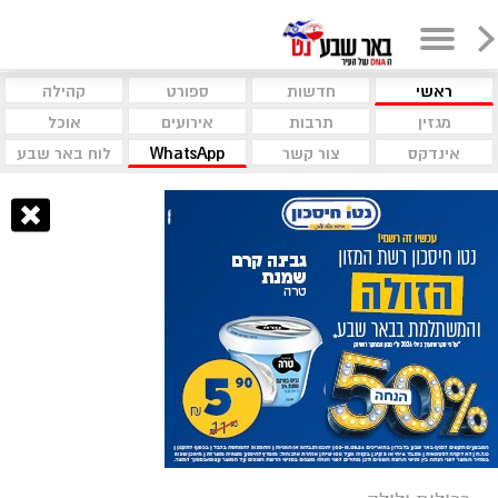
ראשי
חדשות
ספורט
קהילה
מגזין
תרבות
אירועים
אוכל
אינדקס
צור קשר
WhatsApp
לוח באר שבע