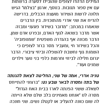
המילים הדהדו לצופים שהובילו לסערה ברשתות
עם אין ספור תגובות. בנוסף, ארגון "בצלמו" הגיש
תלונה לרשות השידור מועצת הכבלים, בדרישה
להדיח את שני אדרי מהתוכנית. בין הדברים
שנאמרו במכתב: "מדובר בשידור פוגעני ומבזה
אשר מדבר בשנאה לגוף האדם, ובפרט אדם שמן.
הדבר מכונה אף בהגדרה משפטית 'שמנופוביה'
והכל בשידור חי ,ומעביר מסר ברור לצופים כי
השמנת גוף נחשבת להשפלה וביזוי ציבורי. הדבר
יגרום חלילה לביזוי וחרמות כלפי בני נוער וילדים
שמנים ועוד".
טניה אדרי, אמה של שני, החליטה לצאת להגנתה
של בתה ומסרה לבאר שבע נט:
"ברצוני להתייחס
לשאלה ששני הפנתה לארז בבית האח הגדול"
מסרה לנו "אנחנו מאמינים בלב שלם שלא הייתה
לה שום כוונה להעליב או לקטלג נשים. שני חונכה