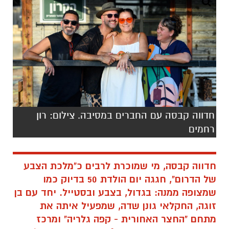
חדווה קבסה עם החברים במסיבה. צילום: רון
רחמים
חדווה קבסה, מי שמוכרת לרבים כ"מלכת הצבע
של הדרום", חגגה יום הולדת 50 בדיוק כמו
שמצופה ממנה: בגדול, בצבע ובסטייל. יחד עם בן
זוגה, החקלאי גונן שדה, שמפעיל איתה את
מתחם "החצר האחורית - קפה גלריה" ומרכז