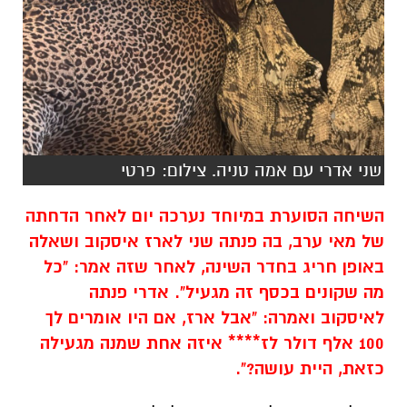
שני אדרי עם אמה טניה. צילום: פרטי
השיחה הסוערת במיוחד נערכה יום לאחר הדחתה
של מאי ערב, בה פנתה שני לארז איסקוב ושאלה
באופן חריג בחדר השינה, לאחר שזה אמר: "כל
מה שקונים בכסף זה מגעיל". אדרי פנתה
לאיסקוב ואמרה: "אבל ארז, אם היו אומרים לך
100 אלף דולר לז**** איזה אחת שמנה מגעילה
כזאת, היית עושה?".