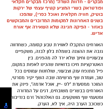
מבקרים - חדוות השדה" (מרכז מבקרים חקלאי
ופודטראק בשרי המציע קטיף עצמי של ירקות
בוטיק, חוויה חקלאית ואוכל כפרי), שהפכו
בשנים האחרונות למקומות המדוברים והמבוקשים
באזור - הפיקה חגיגה שלא השאירה אף אורח
אדיש.
האורחים התקבלו לאווירת טבע קסומה, כשחדווה
גנבה את ההצגה בשמלת בלון לבנה, משקפיים
צבעוניים וחיוך שלא ירד לה מהפנים. בין
האטרקציות חיכו בדואיות שהכינו לאפות במקום,
פיל מתנפח ענק וצבעוני, שולחנות עמוסים בכל
טוב, ועמדת שף מרשימה שבה השף יקיר מסרטי,
המוכר ממסעדת "לס -יין, אוכל אדמה", פינק את
האורחים בבשרים משובחים, דגים על המדורה
ומטעמי שף מושקעים. גם האלכוהול זרם בנדיבות,
כשכוכב הערב היה, איך לא, הערק.