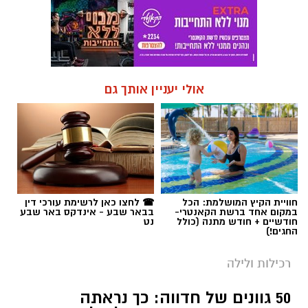
אולי יעניין אותך גם
חוויית הקיץ המושלמת: הכל
☎ לחצו כאן לרשימת עורכי דין
במקום אחד ברשת הקאנטרי-
בבאר שבע - אינדקס באר שבע
חודשיים + חודש מתנה (כולל
נט
החגים!)
רכילות ולילה
50 גוונים של חדווה: כך נראתה