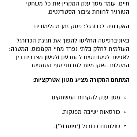
באוניברסיטה החליטו להפוך את חגיגת הכדורגל
העולמית לחלק בלתי נפרד מחיי הקמפוס. המטרה:
לאפשר לסטודנטים להתרענן ולטעון מצברים בין
המטלות האקדמיות למבחני סוף הסמסטר.
המתחם המקורה מציע מגוון אטרקציות:
מסך ענק להקרנת המשחקים.
כורסאות ישיבה מפנקות.
שולחנות כדורגל ("פוסבול").
עמדות בעיטה לשער.
ההפנינג החגיגי נערך בלב הקמפוס, מרחק חמש
דקות נסיעה בלבד מאצטדיון "טוטו טרנר" – מגרשה