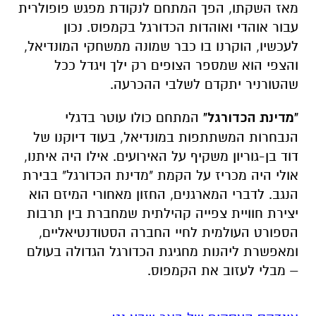
שהטורניר יתקדם לשלבי ההכרעה.
"מדינת הכדורגל"
המתחם כולו עוטר בדגלי
הנבחרות המשתתפות במונדיאל, בעוד דיוקנו של
דוד בן-גוריון משקיף על האירועים. אילו היה איתנו,
אולי היה מכריז על הקמת "מדינת הכדורגל" בבירת
הנגב. לדברי המארגנים, החזון מאחורי המיזם הוא
יצירת חוויית צפייה קהילתית שמחברת בין תרבות
הספורט העולמית לחיי החברה הסטודנטיאליים,
ומאפשרת ליהנות מחגיגת הכדורגל הגדולה בעולם
– מבלי לעזוב את הקמפוס.
אינדקס העסקים של באר שבע נט
להורדת אפליקציה של באר שבע נט לחצו כאן