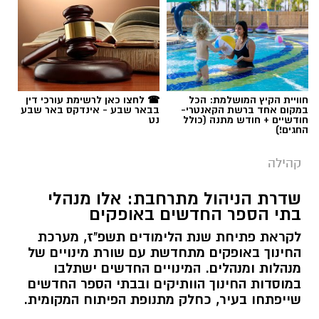
חוויית הקיץ המושלמת: הכל
☎ לחצו כאן לרשימת עורכי דין
במקום אחד ברשת הקאנטרי-
בבאר שבע - אינדקס באר שבע
חודשיים + חודש מתנה (כולל
נט
החגים!)
קהילה
שדרת הניהול מתרחבת: אלו מנהלי
בתי הספר החדשים באופקים
לקראת פתיחת שנת הלימודים תשפ"ז, מערכת
החינוך באופקים מתחדשת עם שורת מינויים של
מנהלות ומנהלים. המינויים החדשים ישתלבו
במוסדות החינוך הוותיקים ובבתי הספר החדשים
שייפתחו בעיר, כחלק מתנופת הפיתוח המקומית.
רותם שרון / 11:34 08.08.26
קרא עוד
אולי יעניין אותך גם