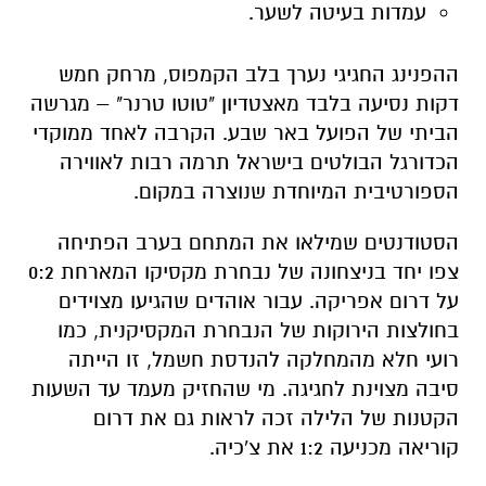
הביתי של הפועל באר שבע. הקרבה לאחד ממוקדי
הכדורגל הבולטים בישראל תרמה רבות לאווירה
הספורטיבית המיוחדת שנוצרה במקום.
הסטודנטים שמילאו את המתחם בערב הפתיחה
צפו יחד בניצחונה של נבחרת מקסיקו המארחת 0:2
על דרום אפריקה. עבור אוהדים שהגיעו מצוידים
בחולצות הירוקות של הנבחרת המקסיקנית, כמו
רועי חלא מהמחלקה להנדסת חשמל, זו הייתה
סיבה מצוינת לחגיגה. מי שהחזיק מעמד עד השעות
הקטנות של הלילה זכה לראות גם את דרום
קוריאה מכניעה 1:2 את צ'כיה.
מאז השקתו, הפך המתחם לנקודת מפגש פופולרית
עבור אוהדי ואוהדות הכדורגל בקמפוס. נכון
לעכשיו, הוקרנו בו כבר שמונה ממשחקי המונדיאל,
והצפי הוא שמספר הצופים רק ילך ויגדל ככל