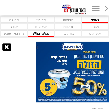
ראשי
חדשות
ספורט
קהילה
מגזין
תרבות
אירועים
אוכל
אינדקס
צור קשר
WhatsApp
לוח באר שבע