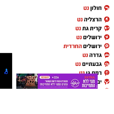
ומאמין בגישה חינוכית המבוססת על שותפות,
קידום עצמאות ומתן מענה מותאם לכל תלמיד.
אודליה סויסה מונתה למנהלת בית הספר
הרב-לשוני החדש "תבל", אשר ייפתח בקרוב
בשכונת חורשת נח. סויסה, תושבת אופקים ואם
לשישה, מביאה עמה ניסיון עשיר בחינוך המיוחד
ובהובלת יוזמות חינוכיות, זאת לצד ארבע שנות
שליחות חינוכית בארצות הברית. בית הספר "תבל"
בהובלתה יישם תפיסה חינוכית חדשנית, במסגרתה
ירכשו התלמידים את השפה האנגלית כשפה שנייה
באמצעות למידה טבעית, חווייתית ומשמעותית.
בעיריית אופקים מציינים כי לצד מינויים אלה,
צפויים להצטרף בתקופה הקרובה מנהלים נוספים
למוסדות החינוך החדשים שיוקמו ויפתחו השנה
בעיר.