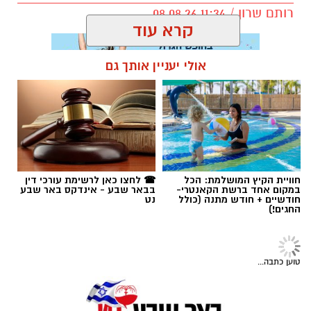
תגים:
אופקים
חוויית הקיץ המושלמת: הכל
☎ לחצו כאן לרשימת עורכי דין
במקום אחד ברשת הקאנטרי-
בבאר שבע - אינדקס באר שבע
חודשיים + חודש מתנה (כולל
נט
החגים!)
טוען כתבה...
צוות באר שבע נט:
מנכ"ל ועורך ראשי:
רם שהם
ענבל אוטמזגין, יקיר אמיר ואודליה סויסה. קרדיט:
ram@isnet.co.il