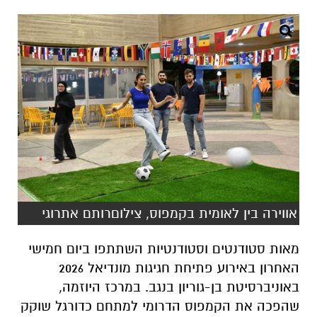
אווירה בין לאומית בקמפוס, צילוםרותם אתרוגי
מאות סטודנטים וסטודנטיות השתתפו ביום חמישי
האחרון באירוע פתיחת חגיגות מונדיאל 2026
באוניברסיטת בן-גוריון בנגב. במרכז היוזמה,
שהפכה את הקמפוס הדרומי למתחם כדורגל שוקק
חיים, עומד מסך ענק המקרין את כל משחקי
הטורניר לרווחת ציבור הסטודנטים.
האקדמיה לכדורגל: פסק זמן מהלימודים