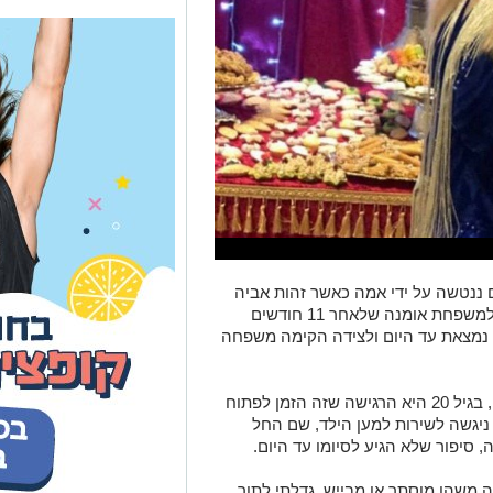
סורוקה לפני 23 שנים, שם ננטשה על ידי אמה כאשר זהות אביה
אינה ידועה. בגיל ארבעה שבועות נמסרה למשפחת אומנה שלאחר 11 חודשים
מצאת עד היום ולצידה הקימה משפחה
אולם, חייה של שחר מעולם לא היו שלמים, בגיל 20 היא הרגישה שזה הזמן לפתוח
יגשה לשירות למען הילד, שם החל
סיפור שלא הגיע לסיומו עד היום.
ה משהו מוסתר או מבייש, גדלתי לתוך