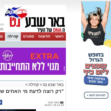
06 אוגוסט 2026 / 13:49
ראשי
חדשות
ספורט
קהילה
מג
עסקים
טיפים והמלצות
באר שבע נט
>
קהילה
>
"רק רוצה לדעת מי האחים של
נועה גבאי
19.12.19 / 16:53