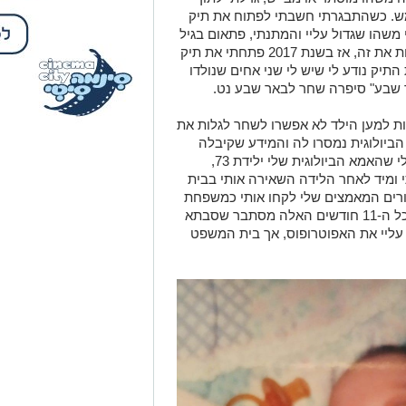
מש. כשהתבגרתי חשבתי לפתוח את תיק
ן היה נראה לי משהו שגדול עליי והמתנתי, פתאום בגיל
20 הרגשתי שאני מוכנה ושאני חייבת לעשות את זה, אז בשנת 2017 פתחתי את תיק
תיק נודע לי שיש לי שני אחים שנולדו
ת למען הילד לא אפשרו לשחר לגלות את
הביולוגית נמסרו לה והמידע שקיבלה
טלטל את עולמה. "עם פתיחת התיק נודע לי שהאמא הביולוגית שלי ילידת 73,
י ומיד לאחר הלידה השאירה אותי בבית
ורים המאמצים שלי לקחו אותי כמשפחת
אומנה, ואחרי 11 חודשים קיבלו צו אימוץ. כל ה-11 חודשים האלה מסתבר שסבתא
 עליי את האפוטרופוס, אך בית המשפט