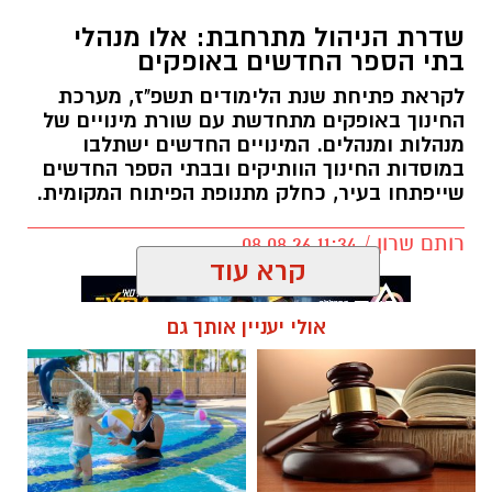
החינוך באופקים מתחדשת עם שורת מינויים של
מנהלות ומנהלים. המינויים החדשים ישתלבו
במוסדות החינוך הוותיקים ובבתי הספר החדשים
שייפתחו בעיר, כחלק מתנופת הפיתוח המקומית.
רותם שרון / 11:34 08.08.26
קרא עוד
אולי יעניין אותך גם
תגים:
אופקים
☎ לחצו כאן לרשימת עורכי דין
חוויית הקיץ המושלמת: הכל
בבאר שבע - אינדקס באר שבע
במקום אחד ברשת הקאנטרי-
נט
חודשיים + חודש מתנה (כולל
החגים!)