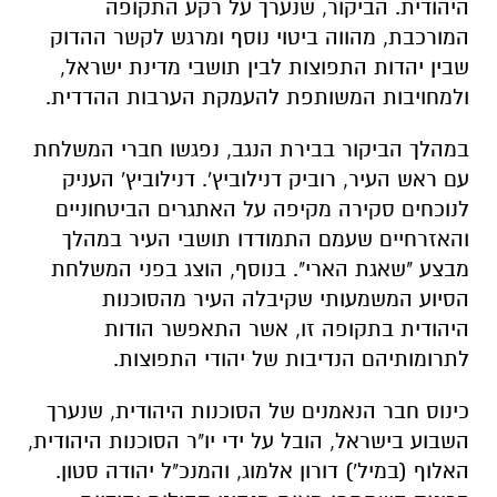
במהלך הביקור בבירת הנגב, נפגשו חברי המשלחת
עם ראש העיר, רוביק דנילוביץ'. דנילוביץ' העניק
לנוכחים סקירה מקיפה על האתגרים הביטחוניים
והאזרחיים שעמם התמודדו תושבי העיר במהלך
מבצע "שאגת הארי". בנוסף, הוצג בפני המשלחת
הסיוע המשמעותי שקיבלה העיר מהסוכנות
היהודית בתקופה זו, אשר התאפשר הודות
לתרומותיהם הנדיבות של יהודי התפוצות.
כינוס חבר הנאמנים של הסוכנות היהודית, שנערך
השבוע בישראל, הובל על ידי יו"ר הסוכנות היהודית,
האלוף (במיל') דורון אלמוג, והמנכ"ל יהודה סטון.
בכינוס השתתפו מאות מנהיגי קהילות יהודיות
שהגיעו ארצה במטרה ברורה: לקדם תוכניות
אופרטיביות לשיקום אזורי הצפון והדרום. לצד
התמיכה בישראל, הכינוס נועד גם לחזק את החוסן