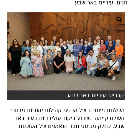
קרדיט: עיריית באר שבע
משלחת מיוחדת של מנהיגי קהילות יהודיות מרחבי
העולם קיימה השבוע ביקור סולידריות בעיר באר
שבע, כחלק מכינוס חבר הנאמנים של הסוכנות
היהודית. הביקור, שנערך על רקע התקופה
המורכבת, מהווה ביטוי נוסף ומרגש לקשר ההדוק
שבין יהדות התפוצות לבין תושבי מדינת ישראל,
ולמחויבות המשותפת להעמקת הערבות ההדדית.