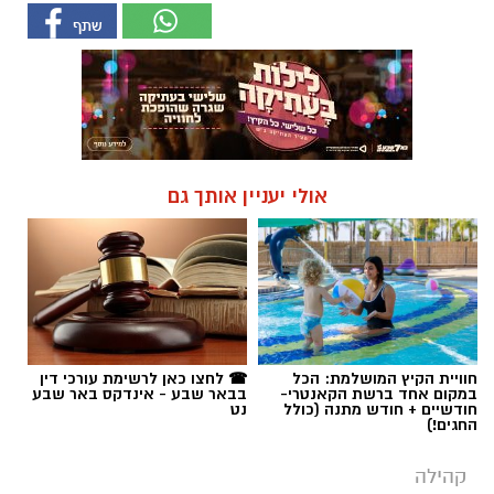
אולי יעניין אותך גם
חוויית הקיץ המושלמת: הכל
☎ לחצו כאן לרשימת עורכי דין
במקום אחד ברשת הקאנטרי-
בבאר שבע - אינדקס באר שבע
חודשיים + חודש מתנה (כולל
נט
החגים!)
קהילה
שדרת הניהול מתרחבת: אלו מנהלי
בתי הספר החדשים באופקים
לקראת פתיחת שנת הלימודים תשפ"ז, מערכת