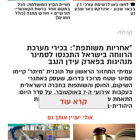
קהילה
"אחריות משותפת": בכירי מערכת
הרווחה בישראל התכנסו לסמינר
מנהיגות בפארק עידן הנגב
עמיתי המחזור הראשון של תוכנית "מיתר" קיימו
סמינר שטח מרוכז בדרום, שעסק באתגרי
השיקום, החוסן והשותפות בחברה הישראלית
בעקבות אירועי ה-7 באוקטובר. על סדר היום:
ענבל אוטמזגין, יקיר אמיר ואודליה סויסה. קרדיט:
התאמת שירותי רווחה וחיזוק השותפות
צילום פרטי
היהודית-בדואית בנגב.
קרא עוד
ענבל אוטמזגין מונתה למנהלת בית הספר "אביר
רותם שרון / 13:00 05.08.26
יעקב". אוטמזגין, תושבת אופקים ובעלת 26 שנות
אולי יעניין אותך גם
ניסיון במערכת החינוך, סוגרת מעגל וחוזרת לנהל
את בית הספר שבו למדה בילדותה. את דרכה
החינוכית היא מבקשת להוביל מתוך תפיסה
המשלבת זהות, מצוינות וחיבור לקהילה, לצד קשר
אישי והעצמה של כל תלמיד ותלמידה.
תגים:
עידן הנגב