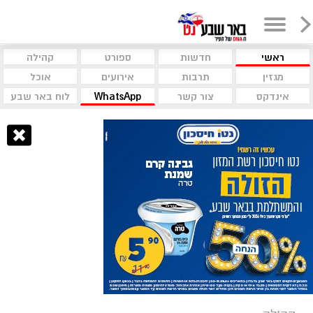
ראשי
חדשות
ספורט
קהילה
מגזין
תרבות
אירועים
אוכל
אינדקס
צור קשר
WhatsApp
לוח באר שבע