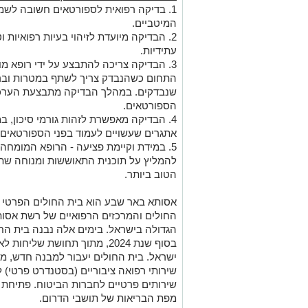
1. בדיקה רפואית לספורטאים חשובה לשמ
המיטביים.
2. הבדיקה מיועדת לזיהוי בעיות רפואיות ו
עתידיות.
3. הבדיקה צריכה להתבצע על ידי רופא 
התחום כשהנבדק צריך לשתף במטרות וברצו
שנבדקים. במהלך הבדיקה מתבצעת הערכ
הספורטאים.
4. הבדיקה מאפשרת לזהות גורמי סיכון, ב
אתגרים שעשויים לעמוד בפני הספורטאי
5. במידת וקיימת פציעה - הרופא המומח
להמליץ על תוכנית התאוששות ומנוחה שתס
הטוב ביותר.
אסותא באר שבע הוא בית החולים הפרטי ה
החולים והמרכזים הרפואיים של רשת אסות
הגדולה בישראל. בימים אלה נבנה בית הח
בסוף שנת 2024, מתוך תחושת של
ישראל. בית החולים יעבור למבנה חדש, מצ
שירותי רפואה ציבוריים (בסטנדרט פרטי) 
שירותים פרטיים לחברות הביטוח. פתיחת 
מפת הבריאות של תושבי הדרום.