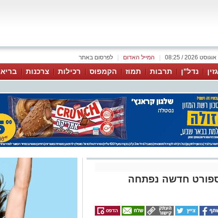
|
המייל האדום
|
לפרסום באתר
זין
נדל"ן
תרבות
תמוז
הקמפוס
רכילות
צרכנות
בריאו
ספורט חדשה נפתחה