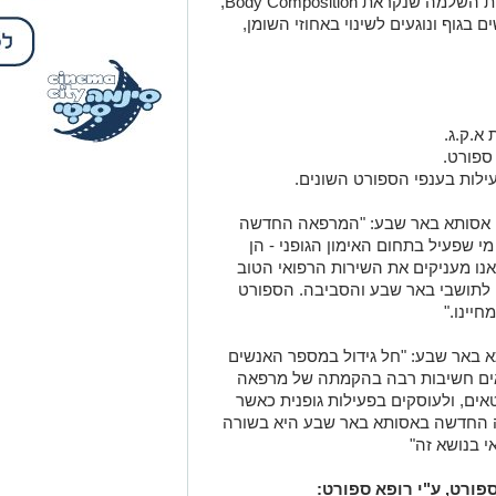
במסגרת מרפאת הספורט ניתן לבצע בדיקת השלמה שנקראת Body Composition,
גוף ונוגעים לשינוי באחוזי השומן,
א.ק.ג.
ספורט.
ילות בענפי הספורט השונים.
, אסותא באר שבע: "המרפאה החדשה
י שפעיל בתחום האימון הגופני - הן
אנו מעניקים את השירות הרפואי הטוב
י לתושבי באר שבע והסביבה. הספורט
יינו."
 באר שבע: "חל גידול במספר האנשים
אים חשיבות רבה בהקמתה של מרפאה
ים, ולעוסקים בפעילות גופנית כאשר
ה החדשה באסותא באר שבע היא בשורה
י בנושא זה"