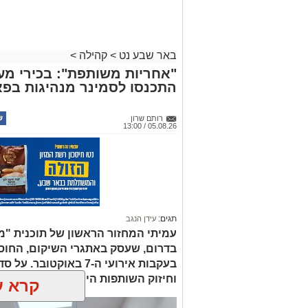
באר שבע נט
>
קהילה
>
"אחריות משותפת": בכירי מע
התכנסו לסמינר מנהיגות בפא
רותם שרון
05.08.26 / 13:00
תגים:
עידן הנגב
עמיתי המחזור הראשון של תוכנית "מ
בדרום, שעסק באתגרי השיקום, החוס
בעקבות אירועי ה-7 באוק
וחיזוק השותפות היהודית-בדואית בנגב
קרא ע