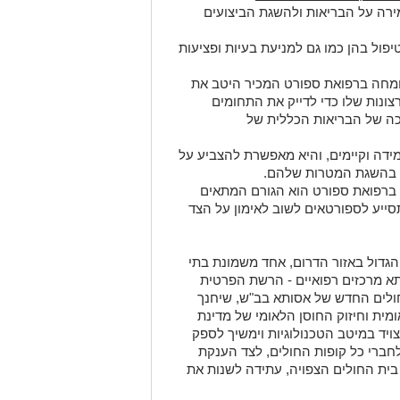
ירה על הבריאות ולהשגת הביצועים
טיפול בהן כמו גם למניעת בעיות ופציעות
מומחה ברפואת ספורט המכיר היטב את
נות שלו כדי לדייק את התחומים
ה של הבריאות הכללית של
מידה וקיימים, והיא מאפשרת להצביע על
ם בהשגת המטרות שלהם.
ה ברפואת ספורט הוא הגורם המתאים
ייע לספורטאים לשוב לאימון על הצד
גדול באזור הדרום, אחד משמונת בתי
א מרכזים רפואיים - הרשת הפרטית
ולים החדש של אסותא בב"ש, שיחנך
יחות לאומית וחיזוק החוסן הלאומי של מדינת
ויד במיטב הטכנולוגיות וימשיך לספק
לחברי כל קופות החולים, לצד הענקת
בית החולים הצפויה, עתידה לשנות את