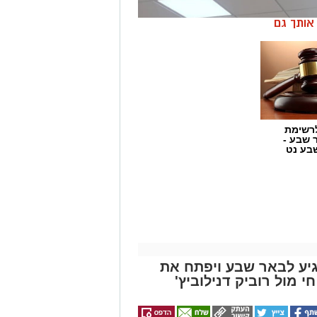
ן אותך גם
רשימת
ר שבע -
בע נט
ע לבאר שבע ויפתח את
ול רוביק דנילוביץ'
ע בפארק לתעשייה ישראלית חכמה "עידן