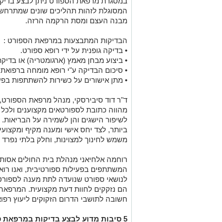
המסוגלת לזהות תהליכים שונים שמתרחשים ב
מבנה העצם ומסת הרקמה הרזה.
הבדיקות המתבצעות במרפאת הספורט :
• בדיקה גופנית על ידי רופא ספורט.
• ביצוע מבחן מאמץ (ארגומטריה) או בדיקת 
• סיכום הבדיקה ע"י רופא מומחה ברפואת 
• מתן אישורים על כשירות להשתתפות בפע
ד"ר דוד סיבירסקי, מנהל מרפאת הספורט
מהווה כתובת לספורטאים מקצוענים ולכל מ
לשיפור הישגים והן לשמירה על הבריאות. 
ביותר, לצד יחס אישי ומענה מקיף ומקצוע
משמש לחינוך למצוינות, וחלק בלתי נפרד מח
רוחמה אלחיאני מנהלת בית החולים אסותא
המשתתפים בפעילות ספורטיבית, ואנו רו
לנושאי ספורט שנועדה לתת מענה לספורטא
הם נזקקים לחוות דעת מקצועית. המרפא
חשובה לתושבי הדרום הזקוקים ליעוץ רפוא
5 סיבות מדוע לבצע בדיקות במרפאת ספורט, ע"י רופא ספורט: