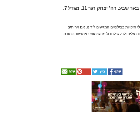
המרפאה נמצאת בבית החולים אסותא באר שבע, רח' יצחק רגר 11, מגדל 7,
 הזכויות בצילומים המגיעים לידינו. אם זיהיתים
נות אלינו ולבקש לחדול מהשימוש באמצעות כתובת
אולי
יעניין
אותך
גם
☎ לחצו כאן לרשימת
חוויית הקיץ המושלמת:
עורכי דין בבאר שבע -
הכל במקום אחד ברשת
הקאנטרי- חודשיים +
אינדקס באר שבע נט
חודש מתנה (כולל
החגים!)