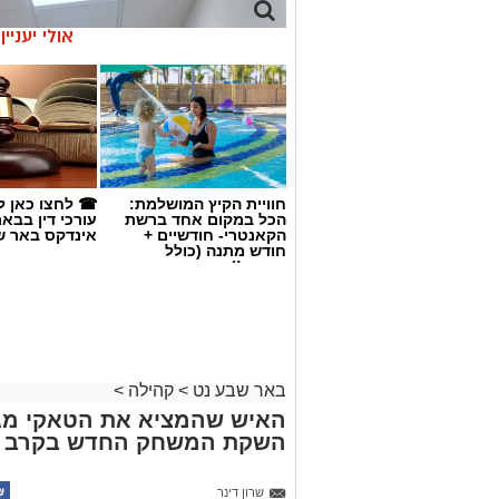
אולי יעניי
חוויית הקיץ המושלמת:
☎ לחצו כאן ל
הכל במקום אחד ברשת
עורכי דין בבא
הקאנטרי- חודשיים +
אינדקס באר ש
חודש מתנה (כולל
החגים!)
באר שבע נט
>
קהילה
>
האיש שהמציא את הטאקי מגי
השקת המשחק החדש בקרב חי מ
קרדיט: צילום פרטי
בכירי שדה הרווחה בישראל התכנסו השבו
שרון דינר