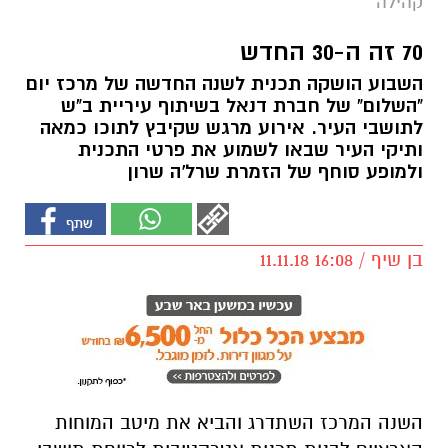
קהילה
70 זה ה-30 החדש
השבוע הושקה תכנית לשנה החדשה של מרכז יום
"השלום" של חברת דנאל בשיתוף עיריית ב"ש
לתושבי העיר. אירוע מרגש שקיבץ לתוכו כמאה
ותיקי העיר שבאו לשמוע את פרטי התכנית
ולמופע סוחף של הזמרת שרל'ה שרון
בן שיף / 16:08 11.11.18
השנה המרכז השתדרג והביא את מיטב המוחות
הארציים לבנות תכנית אטרקטיבית לרווחת תושבי
העיר: פילאטיס, יוגה, תנועה מתקנת ויציבה נכונה,
התעמלות בונה עצם, מחשבים למתחילים
ולמתקדמים בעברית וברוסית, אנגלית מדוברת,