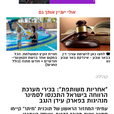
☎ לחצו כאן לרשימת עורכי דין
חוויית הקיץ המושלמת: הכל
בבאר שבע - אינדקס באר שבע
במקום אחד ברשת הקאנטרי-
נט
חודשיים + חודש מתנה (כולל
החגים!)
קהילה
"אחריות משותפת": בכירי מערכת
הרווחה בישראל התכנסו לסמינר
מנהיגות בפארק עידן הנגב
עמיתי המחזור הראשון של תוכנית "מיתר" קיימו
סמינר שטח מרוכז בדרום, שעסק באתגרי
השיקום, החוסן והשותפות בחברה הישראלית
בעקבות אירועי ה-7 באוקטובר. על סדר היום:
התאמת שירותי רווחה וחיזוק השותפות
היהודית-בדואית בנגב.