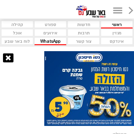
ראשי
חדשות
ספורט
קהילה
מגזין
תרבות
אירועים
אוכל
אינדקס
צור קשר
WhatsApp
לוח באר שבע