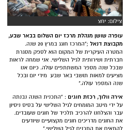
עופרה שושן מנהלת מרכז יום השלום בבאר שבע,
מקבוצת דנאל
;"המרכז חוגג במרץ 20 שנה.
המטרה העיקרית של המקום הוא לספק מסגרת
חברתית ושירותית לגיל השלישי. אני שמחה לראות
שבכל שנה מספר המשתתפים עולה. כיום אנו
מציעים למאות תושבי באר שבע מידי יום ובכל
שנה המספר עולה."
אירה וולוך, רכזת חוגים
: "התכנית השנה נבנתה
על ידי מיטב המומחים לגיל השלישי על בסיס ניסיון
עבר והצלחנו להרכיב תלכיד של חוגים שעובדים.
את החוגים מדריכים חוגים מקצועיים שיודעים
להתאים את התכנים לגיל השלישי."
רחל לוי(72) תושב העיר מזה 30 שנה מספרת
:"אני
נמצאת במרכז "השלום" מיום ההקמה שלו ומהרגע
הראשון התאהבתי במרכז הזה. החוגים הם מאוד