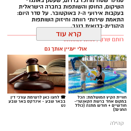
קרא עוד
רותם שרון / 13:00 05.08.26
אולי יעניין אותך גם
תגים:
עידן הנגב
חוויית הקיץ המושלמת: הכל
☎ לחצו כאן לרשימת עורכי דין
במקום אחד ברשת הקאנטרי-
בבאר שבע - אינדקס באר שבע
חודשיים + חודש מתנה (כולל
נט
החגים!)
קהילה
האיש שהמציא את הטאקי מגיע לבאר
שבע ויפתח את השקת המשחק החדש
בקרב חי מול רוביק דנילוביץ'
חיים שפיר, ממציא הטאקי ואחד ממפתחי משחקי