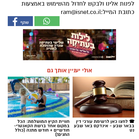
לפנות אלינו ולבקש לחדול מהשימוש באמצעות
כתובת המייל:
ram@isnet.co.il
אולי יעניין אותך גם
☎ לחצו כאן לרשימת עורכי דין
חוויית הקיץ המושלמת: הכל
בבאר שבע - אינדקס באר שבע
במקום אחד ברשת הקאנטרי-
נט
חודשיים + חודש מתנה (כולל
החגים!)