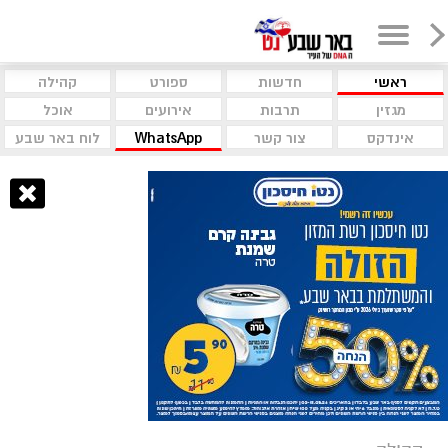
ראשי
חדשות
ספורט
קהילה
מגזין
תרבות
אירועים
אוכל
אינדקס
צור קשר
WhatsApp
לוח באר שבע