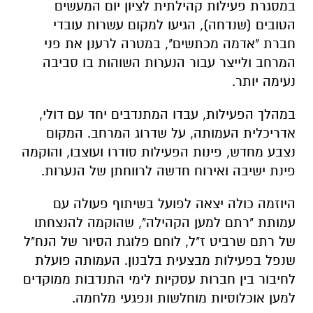
במסגרת פעילות קהילתית לציון יום המעשים
הטובים (שנדחה), הגיעו למקום עשרות עובדי
חברת "אדמה מכתשים", במטרה לרענן את פני
המרחב ולייצר עבור הנערות השוהות בו סביבה
נעימה יותר.
במהלך הפעילות, עבדו המתנדבים יחד עם דולי,
אדריכלית העמותה, על שדרוג המרחב. המקום
נצבע מחדש, פינות הפעילות סודרו ועוצבו, והוקמה
פינת ישיבה ואירוח חדשה לרווחתן של הנערות.
היוזמה כולה יצאה לפועל בשיתוף פעולה עם
עמותת "רתם למען הקהילה", שהוקמה להנצחתו
של רתם שרביט ז"ל, לוחם פלוגת הסיור של הנח"ל
שנפל בפעילות מבצעית בלבנון. העמותה פועלת
לחיבור בין חברות עסקיות לימי התנדבות ממוקדים
למען אוכלוסיות מוחלשות ונפגעי מלחמה.