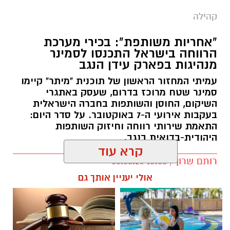
קהילה
"אחריות משותפת": בכירי מערכת
הרווחה בישראל התכנסו לסמינר
מנהיגות בפארק עידן הנגב
עמיתי המחזור הראשון של תוכנית "מיתר" קיימו
סמינר שטח מרוכז בדרום, שעסק באתגרי
השיקום, החוסן והשותפות בחברה הישראלית
בעקבות אירועי ה-7 באוקטובר. על סדר היום:
התאמת שירותי רווחה וחיזוק השותפות
היהודית-בדואית בנגב.
קרא עוד
רותם שרון / 13:00 05.08.26
אולי יעניין אותך גם