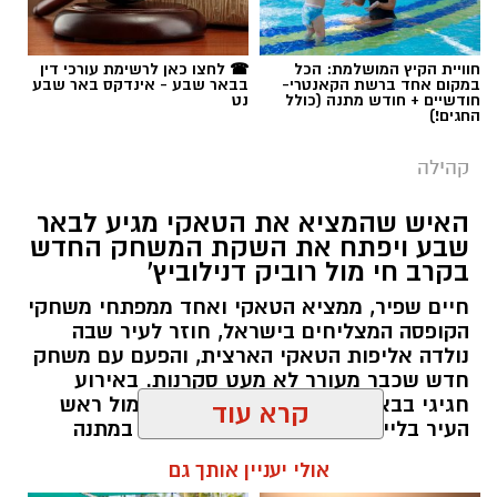
תגים:
עידן הנגב
חוויית הקיץ המושלמת: הכל
☎ לחצו כאן לרשימת עורכי דין
במקום אחד ברשת הקאנטרי-
בבאר שבע - אינדקס באר שבע
חודשיים + חודש מתנה (כולל
נט
החגים!)
קהילה
האיש שהמציא את הטאקי מגיע לבאר
שבע ויפתח את השקת המשחק החדש
בקרב חי מול רוביק דנילוביץ'
חיים שפיר, ממציא הטאקי ואחד ממפתחי משחקי
הקופסה המצליחים בישראל, חוזר לעיר שבה
נולדה אליפות הטאקי הארצית, והפעם עם משחק
חדש שכבר מעורר לא מעט סקרנות. באירוע
חגיגי בבאר שבע, שבו ישחק שפיר למול ראש
העיר בלייב, יחולקו גם מאות עותקים במתנה
קרדיט: צילום פרטי
למשתתפים.
קרא עוד
בכירי שדה הרווחה בישראל התכנסו השבוע