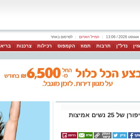
|
המייל האדום
|
לפרסום באתר
זין
נדל"ן
תרבות
תמוז
הקמפוס
רכילות
צרכנות
בריאו
מסע מטלטל מחושך לאור: סיפורן של 25 נשים אמיצות