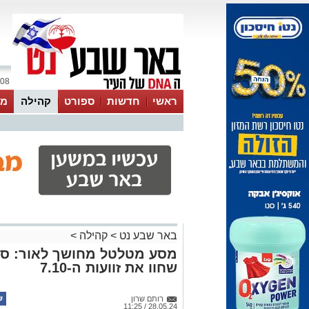
08 אוגוסט 2026 / 13:06
ראשי
חדשות
ספורט
קהילה
מג
עסקים
טיפים והמלצות
באר שבע נט
>
קהילה
>
שחוו את זוועות ה-7.10
רותם שרון
28.05.24 / 11:25