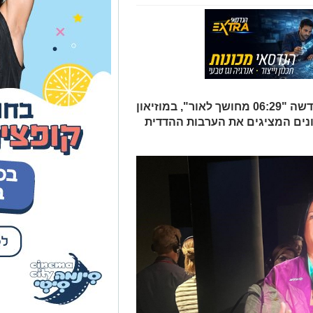
סיפורן של הנשים מוצג בתערוכה החדשה "06:29 מחושך לאור", במוזיאון
ונים המציגים את הערבות ההדדית