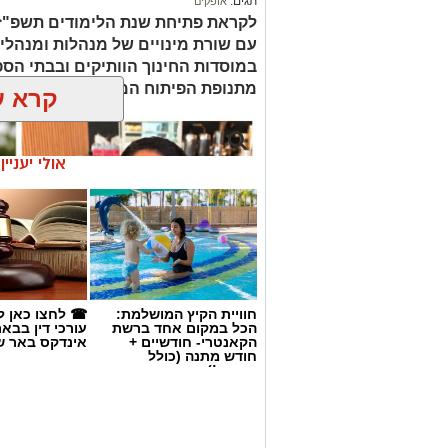
תגים:
אופקים
לקראת פתיחת שנת הלימודים תשפ"ז
עם שורת מינויים של מנהלות ומנהלי
במוסדות החינוך הוותיקים ובבתי הס
מתנופת הפיתוח המקומית.
קרא ע
אולי יעניי
חוויית הקיץ המושלמת:
☎ לחצו כאן ל
הכל במקום אחד ברשת
עורכי דין בבא
הקאנטרי- חודשיים +
אינדקס באר ש
חודש מתנה (כולל
החגים!)