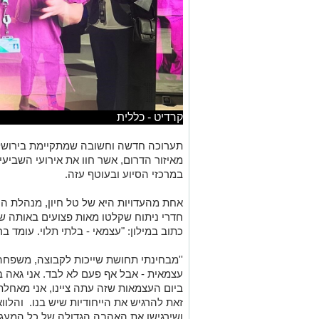
קרדיט - כללית
תערוכה חדשה וחשובה שמתקיימת בירושלי
מאיזור הדרום, אשר חוו את אירועי השביעי
במרכזי הסיוע ובעוטף עזה.
אחת מהעדויות היא של טל חיון, מנהלת הס
כתוב במילון: "עצמאי - בלתי תלוי. עומד ב
''מבחינתי תחושת שייכות לקבוצה, משפחה,
עצמאית - אבל אף פעם לא לבד. אני גאה במ
ביום העצמאות שזה עתה ציינו, אני מאחלת 
זאת להרגיש את הייחודיות שיש בנו. והלוו
ושירגישו את האהבה הגדולה של כל המעגל