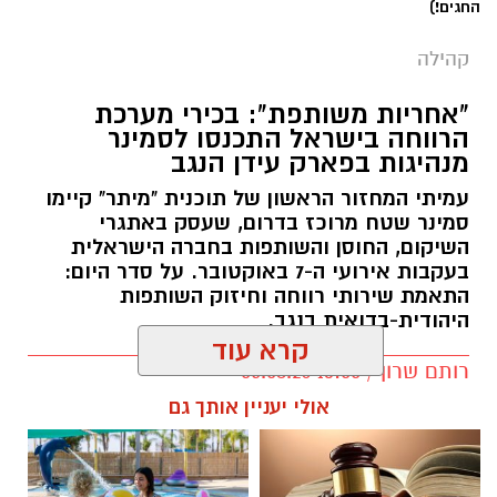
"אחריות משותפת": בכירי מערכת
הרווחה בישראל התכנסו לסמינר
מנהיגות בפארק עידן הנגב
עמיתי המחזור הראשון של תוכנית "מיתר" קיימו
סמינר שטח מרוכז בדרום, שעסק באתגרי
השיקום, החוסן והשותפות בחברה הישראלית
בעקבות אירועי ה-7 באוקטובר. על סדר היום:
התאמת שירותי רווחה וחיזוק השותפות
היהודית-בדואית בנגב.
קרא עוד
רותם שרון / 13:00 05.08.26
אולי יעניין אותך גם
תגים:
עידן הנגב
☎ לחצו כאן לרשימת עורכי דין
חוויית הקיץ המושלמת: הכל
בבאר שבע - אינדקס באר שבע
במקום אחד ברשת הקאנטרי-