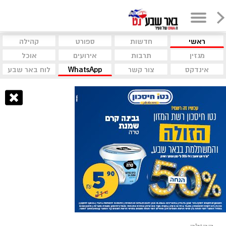
ראשי
חדשות
ספורט
קהילה
מגזין
תרבות
אירועים
אוכל
אינדקס
צור קשר
WhatsApp
לוח באר שבע