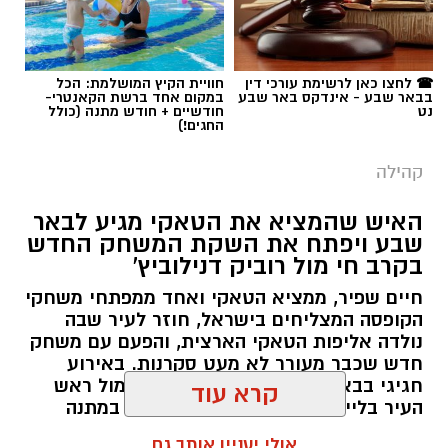
נט
חודשיים + חודש מתנה (כולל
החגים!)
קהילה
האיש שהמציא את הטאקי מגיע לבאר
שבע ויפתח את השקת המשחק החדש
בקרב חי מול רוביק דנילוביץ'
חיים שפיר, ממציא הטאקי ואחד ממפתחי משחקי
הקופסה המצליחים בישראל, חוזר לעיר שבה
נולדה אליפות הטאקי הארצית, והפעם עם משחק
חדש שכבר מעורר לא מעט סקרנות. באירוע
חגיגי בבאר שבע, שבו ישחק שפיר למול ראש
העיר בלייב, יחולקו גם מאות עותקים במתנה
קרדיט: צילום פרטי
למשתתפים.
קרא עוד
בכירי שדה הרווחה בישראל התכנסו השבוע
שרון דינר / 13:59 04.08.26
בפארק לתעשייה ישראלית חכמה "עידן הנגב",
אולי יעניין אותך גם
לסמינר שטח מרוכז תחת הכותרת "אחריות
משותפת". הסמינר התקיים במסגרת תוכנית "מיתר"