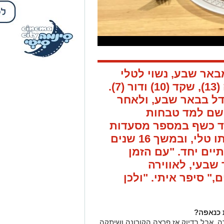
הכיר: איתי חיון (42) מבאר שבע, נשוי לטלי
ואבא לשלושה ילדים: אלה (13), שקד (10) ודור (7).
גדל בבאר שבע, ולאחר
 שם למד טבחות
עבד כשף במספר מסעדות
בעיר. באילת הכיר את אשתו טלי, ובמשך 16 שנים
ים יחד. "עם הזמן
שבעי, לאווירה
 סיפר איתי. "ולכן
 כנאפה?
 אבל בדיוק אז פרצה הקורונה ושיתקה