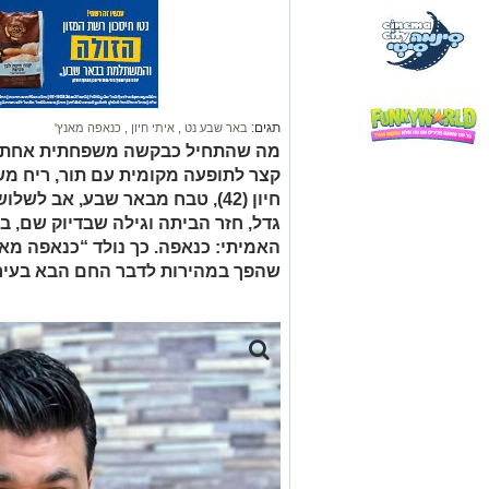
תגים:
באר שבע נט
,
איתי חיון
,
כנאפה מאנץ'
מה שהתחיל כבקשה משפחתית אחת בא
קצר לתופעה מקומית עם תור, ריח מש
חיון (42), טבח מבאר שבע, אב ל
גדל, חזר הביתה וגילה שבדיוק שם, בי
האמיתי: כנאפה. כך נולד “כנאפה מאנץ
שהפך במהירות לדבר החם הבא בעיר