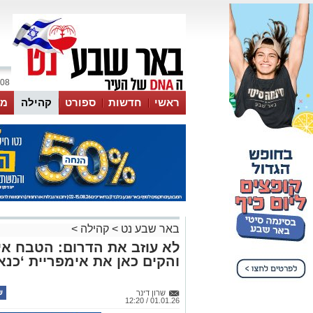
08 אוגוסט 2026 / 06:59
ראשי
חדשות
ספורט
קהילה
מג
עסקים
טיפים והמלצות
באר שבע נט
>
קהילה
>
לא עוזב את הדרום: הטבח אי
והקים כאן את אימפריית ‘כנ
שרון דינר
01.01.26 / 12:20