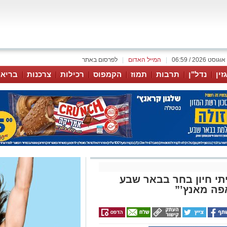
|
המייל האדום
|
לפרסום באתר
זין
נדל"ן
תרבות
תמוז
הקמפוס
רכילות
צרכנות
בריאו
תי חיון בחר בבאר שבע
אפה מאנץ’”