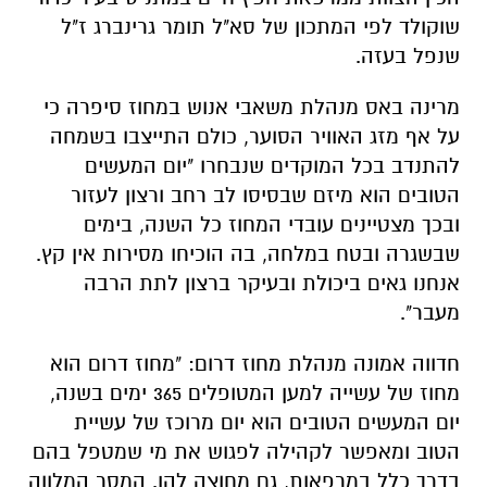
שוקולד לפי המתכון של סא"ל תומר גרינברג ז"ל
שנפל בעזה.
מרינה באס מנהלת משאבי אנוש
במחוז סיפרה כי
על אף מזג האוויר הסוער, כולם התייצבו בשמחה
להתנדב בכל המוקדים שנבחרו "יום המעשים
הטובים הוא מיזם שבסיסו לב רחב ורצון לעזור
ובכך מצטיינים עובדי המחוז כל השנה, בימים
שבשגרה ובטח במלחה, בה הוכיחו מסירות אין קץ.
אנחנו גאים ביכולת ובעיקר ברצון לתת הרבה
מעבר".
חדווה אמונה מנהלת מחוז דרום
: "מחוז דרום הוא
מחוז של עשייה למען המטופלים 365 ימים בשנה,
יום המעשים הטובים הוא יום מרוכז של עשיית
הטוב ומאפשר לקהילה לפגוש את מי שמטפל בהם
בדרך כלל במרפאות, גם מחוצה להן. המסר המלווה