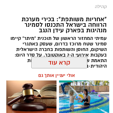
קהילה
"אחריות משותפת": בכירי מערכת
הרווחה בישראל התכנסו לסמינר
מנהיגות בפארק עידן הנגב
עמיתי המחזור הראשון של תוכנית "מיתר" קיימו
סמינר שטח מרוכז בדרום, שעסק באתגרי
השיקום, החוסן והשותפות בחברה הישראלית
בעקבות אירועי ה-7 באוקטובר. על סדר היום:
ענבל אוטמזגין, יקיר אמיר ואודליה סויסה. קרדיט:
התאמת שירותי רווחה וחיזוק השותפות
צילום פרטי
היהודית-בדואית בנגב.
קרא עוד
ענבל אוטמזגין מונתה למנהלת בית הספר "אביר
רותם שרון / 13:00 05.08.26
יעקב". אוטמזגין, תושבת אופקים ובעלת 26 שנות
אולי יעניין אותך גם
ניסיון במערכת החינוך, סוגרת מעגל וחוזרת לנהל
את בית הספר שבו למדה בילדותה. את דרכה
החינוכית היא מבקשת להוביל מתוך תפיסה
המשלבת זהות, מצוינות וחיבור לקהילה, לצד קשר