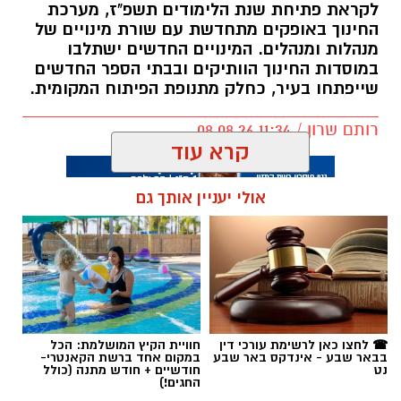
לקראת פתיחת שנת הלימודים תשפ"ז, מערכת
החינוך באופקים מתחדשת עם שורת מינויים של
מנהלות ומנהלים. המינויים החדשים ישתלבו
במוסדות החינוך הוותיקים ובבתי הספר החדשים
שייפתחו בעיר, כחלק מתנופת הפיתוח המקומית.
רותם שרון / 11:34 08.08.26
קרא עוד
אולי יעניין אותך גם
תגים:
אופקים
☎ לחצו כאן לרשימת עורכי דין
חוויית הקיץ המושלמת: הכל
בבאר שבע - אינדקס באר שבע
במקום אחד ברשת הקאנטרי-
נט
חודשיים + חודש מתנה (כולל
החגים!)