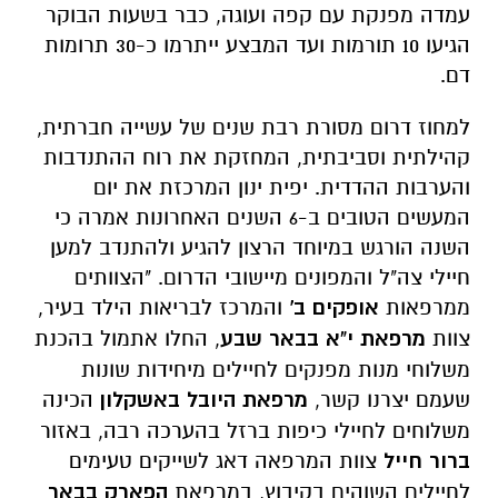
עמדה מפנקת עם קפה ועוגה, כבר בשעות הבוקר
הגיעו 10 תורמות ועד המבצע ייתרמו כ-30 תרומות
דם.
למחוז דרום מסורת רבת שנים של עשייה חברתית,
קהילתית וסביבתית, המחזקת את רוח ההתנדבות
והערבות ההדדית.
יפית ינון
המרכזת את יום
המעשים הטובים ב-6 השנים האחרונות אמרה כי
השנה הורגש במיוחד הרצון להגיע ולהתנדב למען
חיילי צה"ל והמפונים מיישובי הדרום. "הצוותים
ממרפאות
אופקים ב'
והמרכז לבריאות הילד בעיר,
צוות
מרפאת י"א בבאר שבע
, החלו אתמול בהכנת
משלוחי מנות מפנקים לחיילים מיחידות שונות
שעמם יצרנו קשר,
מרפאת היובל באשקלון
הכינה
משלוחים לחיילי כיפות ברזל בהערכה רבה, באזור
ברור חייל
צוות המרפאה דאג לשייקים טעימים
לחיילים השוהים בקיבוץ, במרפאת
הפארק בבאר