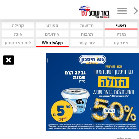
ראשי
חדשות
ספורט
קהילה
מגזין
תרבות
אירועים
אוכל
אינדקס
צור קשר
WhatsApp
לוח באר שבע