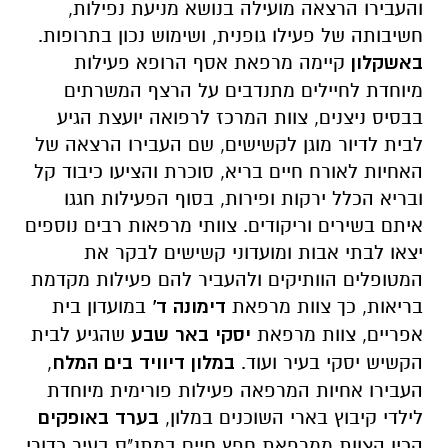
והעבירו הרצאה מועילה בנושא מניעת נפילות,
חשיבותה של פעילו גופנית, ושימוש נכון בתרופות.
באשקלון
קיימה מרפאת אסף הרופא פעילות
מיוחדת לחיילים מתנדבים על הרצף המשרתים
בבסיס ניצנים, צוות המרכז לרפואה יועצת הגיע
לבית לדיור מוגן לקשישים, שם העבירו הרצאה של
האחיות לאורח חיים בריא, סוכרת והציעו כיבוד קל
ובריא הכלל ירקות ופירות, בסוף הפעילות חגגו
איתם בשירים וריקודים. צוותי מרפאות רבים נוספים
יצאו לבתי אבות ומועדוני קשישים לבקר את
המטופלים הוותיקים ולהעביר להם פעילות מקדמת
בריאות, כך צוות מרפאת
דימונה ד'
במועדון בית
אפריים, צוות מרפאת
יסקי באר שבע
שהגיע לבית
הקשיש יסקי בעיר ועוד.
במלון דיוויד בים המלח
,
העבירו אחיות המרפאה פעילות פורימית מיוחדת
לילדי קיבוץ בארי השוכנים במלון,
בערד באופקים
הכין הצוות ממרפאת חפץ חיים במתנ"ס בעיר כדורי