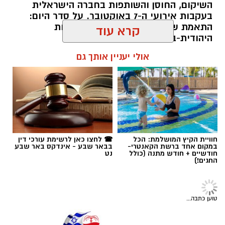
קרא עוד
רותם שרון / 13:00 05.08.26
אולי יעניין אותך גם
תגים:
עידן הנגב
חוויית הקיץ המושלמת: הכל
☎ לחצו כאן לרשימת עורכי דין
במקום אחד ברשת הקאנטרי-
בבאר שבע - אינדקס באר שבע
חודשיים + חודש מתנה (כולל
נט
החגים!)
טוען כתבה...