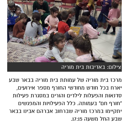
צילום: באדיבות בית מוריה
מרכז בית מוריה של עמותת בית מוריה בבאר שבע
יארח בכל חודש מחודשי החורף מספר אירועים,
סדנאות והפעלות לילדים והורים במסגרת פעילות
"חורף חם" בעמותה. כלל הפעילויות והמפגשים
יתקיימו במרכז מוריה שברחוב אברהם אבינו בבאר
שבע החל משעה 17:15.
השבוע החלו פעילויות חודש נובמבר והילדים
שהשתתפו נהנו בינתיים ממפגש "חיות וחיוכים" בו
פגשו בעלי חיים שונים ולמדו על הטבע. בהמשך
החודש יתקיימו פעילויות זומבה לאימהות וילדים,