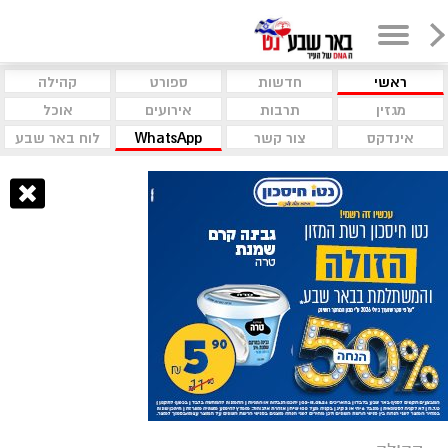
ראשי
חדשות
ספורט
קהילה
מגזין
תרבות
אירועים
אוכל
אינדקס
צור קשר
WhatsApp
לוח באר שבע