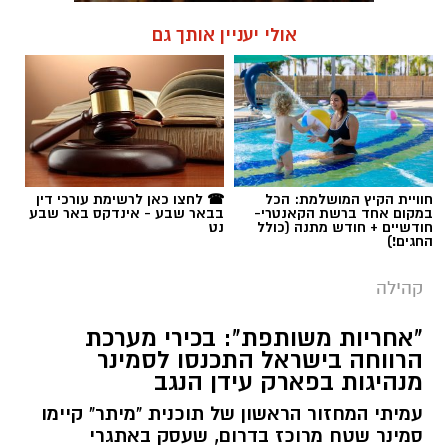
חוויית הקיץ המושלמת: הכל
☎ לחצו כאן לרשימת עורכי דין
במקום אחד ברשת הקאנטרי-
בבאר שבע - אינדקס באר שבע
חודשיים + חודש מתנה (כולל
נט
החגים!)
קהילה
"אחריות משותפת": בכירי מערכת
הרווחה בישראל התכנסו לסמינר
מנהיגות בפארק עידן הנגב
עמיתי המחזור הראשון של תוכנית "מיתר" קיימו
סמינר שטח מרוכז בדרום, שעסק באתגרי
השיקום, החוסן והשותפות בחברה הישראלית
בעקבות אירועי ה-7 באוקטובר. על סדר היום:
התאמת שירותי רווחה וחיזוק השותפות
היהודית-בדואית בנגב.