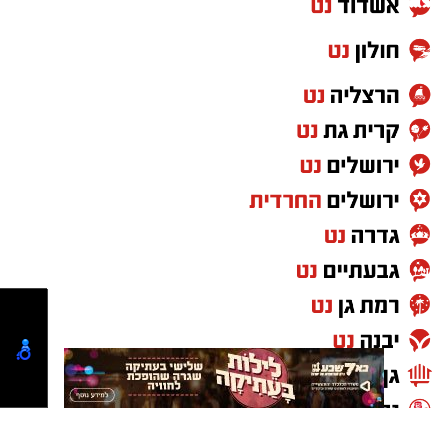
פעולה, חדשנות ופתרונות לאתגרים החברתיים
שהחריפו משמעותית מאז ה-7 באוקטובר, ובהם
העלייה החדה בביקוש לשירותי רווחה, שחיקת
הצוותים המטפלים והצורך המיידי במענים מותאמים
למציאות המשתנה בשטח.
במהלך הסמינר התמקדו המשתתפים בסוגיות
הליבה של המרחב הדרומי והחברה הישראלית
כולה. בין היתר, נדונו פיתוח כלים מעשיים
להתאמת שירותי הרווחה לאוכלוסיות מגוונות, חיזוק
השותפות בין החברה היהודית לבדואית, וכן ניתוח
השינויים הקהילתיים שחלו בנגב המערבי בעקבות
המלחמה. המטרה המרכזית הייתה הגדרת תפקידה
של מערכת הרווחה כקטר המוביל תהליכי שיקום,
חוסן וצמיחה.
הבחירה בפארק עידן הנגב לארח את הסמינר אינה