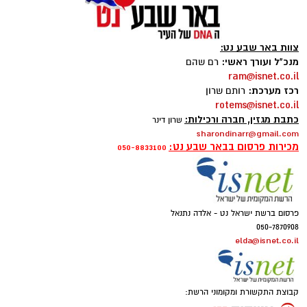
צוות באר שבע נט:
מנכ"ל ועורך ראשי:
רם שהם
ram@isnet.co.il
רכז מערכת:
רותם שרון
rotems@isnet.co.il
קרדיט: צילום פרטי
כתבת מגזין, חברה ורכילות:
שרון דינר
sharondinarr@gmail.com
בכירי שדה הרווחה בישראל התכנסו השבוע
מכירות פרסום בבאר שבע נט:
050-8833100
בפארק לתעשייה ישראלית חכמה "עידן הנגב",
לסמינר שטח מרוכז תחת הכותרת "אחריות
משותפת". הסמינר התקיים במסגרת תוכנית "מיתר"
– תוכנית המנהיגות הלאומית המשותפת למשרד
פרסום ברשת ישראל נט - אלדה נתנאל
050-7870908
הרווחה והביטחון החברתי, המוסד לביטוח לאומי,
elda@isnet.co.il
ארגון "מעוז" ואגף עתודות לישראל במשרד ראש
הממשלה.
קבוצת התקשורת ומקומוני הרשת:
תוכנית "מיתר" הוקמה במטרה לטפח רשת מנהיגות
רב־מגזרית, הכוללת נציגים מהמגזר הציבורי,
החברתי והעסקי. רשת זו נועדה להוביל שיתופי