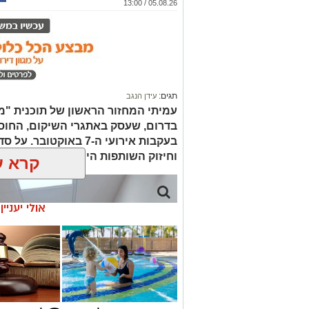
05.08.26 / 13:00
תגים:
עידן הנגב
עמיתי המחזור הראשון של תוכנית "מ
בדרום, שעסק באתגרי השיקום, החוס
בעקבות אירועי ה-7 באוק
וחיזוק השותפות היהודית-בדואית בנגב
קרא ע
אולי יעניי