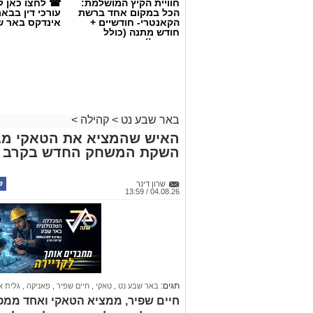
חוויית הקיץ המושלמת:
☎ לחצו כאן ל
הכל במקום אחד ברשת
עורכי דין בבא
הקאנטרי- חודשיים +
אינדקס באר ש
חודש מתנה (כולל
החגים!)
באר שבע נט
>
קהילה
>
האיש שהמציא את הטאקי מגי
השקת המשחק החדש בקרב חי מ
קרדיט: צילום פרטי
בכירי שדה הרווחה בישראל התכנסו השבו
שרון דינר
04.08.26 / 13:59
הנגב", לסמינר שטח מרוכז תחת הכותרת "
במסגרת תוכנית "מיתר" – תוכנית המנהי
והביטחון החברתי, המוסד לביטוח לאומי, א
במשרד ראש הממשלה.
תוכנית "מיתר" הוקמה במטרה לטפח רשת מ
מהמגזר הציבורי, החברתי והעסקי. רשת זו
תגים:
באר שבע נט
,
טאקי
,
חיים שפיר
,
פאניקה
,
גלית א
חיים שפיר, ממציא הטאקי ואחד ממ
העלייה החדה בביקוש לשירותי רווחה, שחי