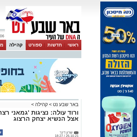
06 אוגוסט 2026 / 19:50
ראשי
חדשות
ספורט
קהילה
מג
עסקים
טיפים והמלצות
באר שבע נט
>
קהילה
>
ורוד עולה: נציגות 'גמאני ר
אצל הנשיא יצחק הרצוג
שרון דינר
26.10.21 / 18:27