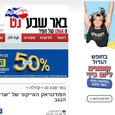
07 אוגוסט 2026 / 11:26
ראשי
חדשות
ספורט
קהילה
מג
עסקים
טיפים והמלצות
באר שבע נט
>
קהילה
>
הפודטראק האייקוני של "שרי 
הנגב
רותם שרון
11.06.26 / 15:35