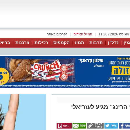
|
המייל האדום
|
לפרסום באתר
זין
נדל"ן
תרבות
תמוז
הקמפוס
רכילות
צרכנות
בריאו
הרינג" מגיע לעזריאלי