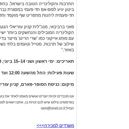
ביטון יגיע לפופ-אפ חד-פעמי במסגרת נבחר
חד-פעמית ליהנות מתפריט שף מוקפד וחד 
פאני ברביבאי, מנכ"לית קניון עזריאלי הנגב
הקולינריה המובילים והנחשקים ביותר ישי
עם מותג אייקוני כמו 'שרי הרינג' מייצר בד
שילוב של תרבות, סטייל וטעמים בלתי נש
באזור."
תאריכים: ימי ראשון ושני 14–15 ביוני, 28–29 ביוני
שעות פעילות
:
החל מהשעה 12:00 ועד גמר המלאי
מיקום
:
כניסת הסופר-פארם, קניון עזרי
אנו מכבדים זכויות יוצרים ועושים מאמץ לאתר את בעלי
בפרסומינו צילום שיש לכם זכויות בו, אתם רשאים לפ
המייל:
ram@isnet.co.il
משרדים למכירה>>>