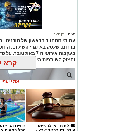
תגים:
עידן הנגב
עמיתי המחזור הראשון של תוכנית "מ
בדרום, שעסק באתגרי השיקום, החוס
בעקבות אירועי ה-7 באוק
וחיזוק השותפות היהודית-בדואית בנגב
קרא ע
אולי יעניי
☎ לחצו כאן לרשימת
חוויית הקיץ ה
עורכי דין בבאר שבע -
הכל במקום א