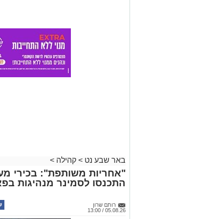
באר שבע נט
>
קהילה
>
"אחריות משותפת": בכירי מע
התכנסו לסמינר מנהיגות בפא
רותם שרון
05.08.26 / 13:00