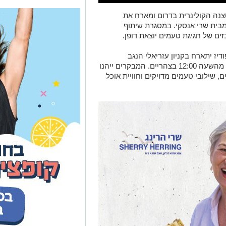
צנה הקולינרית בדרום ומארח את
בית שרי אנסקי. במסגרת שיתוף
ים של חגיגת טעמים יוצאת דופן.
ז יתארח בקניון עזריאלי הנגב
בתאריכים 14–15 ביוני ו-28–29 ביוני, החל מהשעה 12:00 בצהריים. המבקרים ייהנו
 שילובי טעמים מדויקים וחוויית אוכל