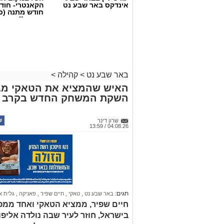
אינדקס באר שבע נט
הקאנטרי- חודש
חודש מתנה (כ
החגים!)
באר שבע נט
>
קהילה
>
האיש שהמציא את הטאקי מגי
השקת המשחק החדש בקרב חי מ
קרדיט: צילום פרטי
בכירי שדה הרווחה בישראל התכנסו השבו
שרון דינר
04.08.26 / 13:59
הנגב", לסמינר שטח מרוכז תחת הכותרת "
במסגרת תוכנית "מיתר" – תוכנית המנהי
והביטחון החברתי, המוסד לביטוח לאומי, א
במשרד ראש הממשלה.
תוכנית "מיתר" הוקמה במטרה לטפח רשת מ
מהמגזר הציבורי, החברתי והעסקי. רשת זו
תגים:
באר שבע נט
,
טאקי
,
חיים שפיר
,
פאניקה
,
גלית א
חיים שפיר, ממציא הטאקי ואחד ממ
העלייה החדה בביקוש לשירותי רווחה, שחי
בישראל, חוזר לעיר שבה נולדה אליפ
במענים מותאמים למציאות המשתנה בשט