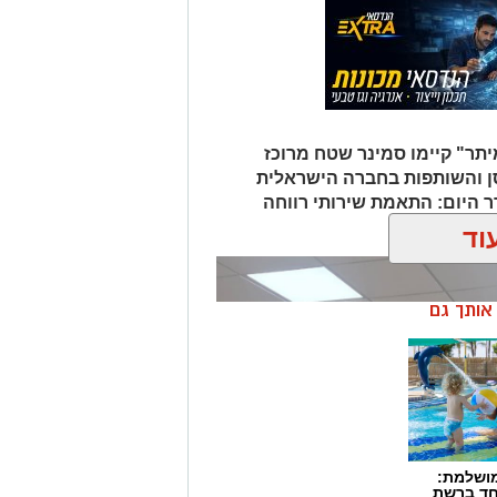
יתר" קיימו סמינר שטח מרוכז
ן והשותפות בחברה הישראלית
טובר. על סדר היום: התאמת שירותי רווחה
.
וד
ן אותך גם
מושלמת:
חד ברשת