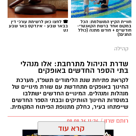
חוויית הקיץ המושלמת: הכל
☎ לחצו כאן לרשימת עורכי דין
במקום אחד ברשת הקאנטרי-
בבאר שבע - אינדקס באר שבע
חודשיים + חודש מתנה (כולל
נט
החגים!)
קהילה
שדרת הניהול מתרחבת: אלו מנהלי
בתי הספר החדשים באופקים
לקראת פתיחת שנת הלימודים תשפ"ז, מערכת
החינוך באופקים מתחדשת עם שורת מינויים של
מנהלות ומנהלים. המינויים החדשים ישתלבו
במוסדות החינוך הוותיקים ובבתי הספר החדשים
שייפתחו בעיר, כחלק מתנופת הפיתוח המקומית.
רותם שרון / 11:34 08.08.26
קרא עוד