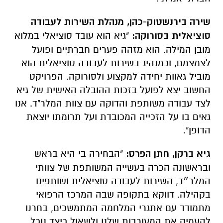
שירה בירנשטוק-כהן, מנהלת השירות לעבודה
סוציאלית בסורוקה:
"גיא הוא עובד סוציאלי במלוא
מובן המילה. הוא מזהה פערים חברתיים ופועל
לצמצמם, וכמנהיג בשירות לעבודה סוציאלית הוא
מוביל גאוות יחידה למקצוע ולסורוקה. הפרויקט
החשוב יצא לפועל בזכות ההובלה האישית של גיא
לצד עבודה משותפת והדוקה עם צוות המלר"ד. אנו
גאים בו על הזכייה המכובדת ועל תרומתו יוצאת
הדופן".
גיא ברקן, חתן הפרס:
"הבחירה בי היא בראש
ובראשונה הכרה בעשייה המשותפת של צוותי
המלר״ד, השירות לעבודה סוציאלית ושותפינו
בקהילה. דווקא בתקופה שבה המרכז הרפואי
מתמודד עם אתגרי המלחמה המתמשכים, בחרנו
להעמיק את המעורבות שלנו ולשאול כיצד נוכל