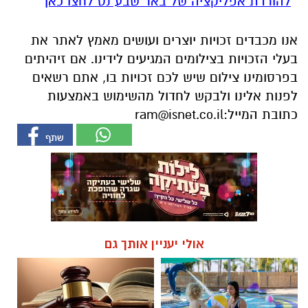
להורדת אפליקציה של באר שבע נט לחצו כאן
אנו מכבדים זכויות יוצרים ועושים מאמץ לאתר את
בעלי הזכויות בצילומים המגיעים לידינו. אם זיהיתים
בפרסומינו צילום שיש לכם זכויות בו, אתם רשאים
לפנות אלינו ולבקש לחדול מהשימוש באמצעות
כתובת המייל:
ram@isnet.co.il
אולי יעניין אותך גם