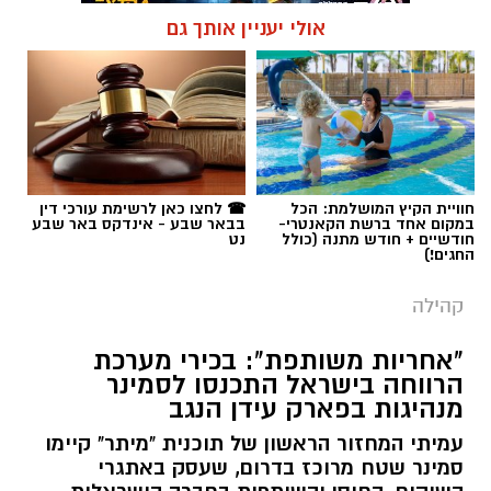
אולי יעניין אותך גם
תגים:
אופקים
חוויית הקיץ המושלמת: הכל
☎ לחצו כאן לרשימת עורכי דין
במקום אחד ברשת הקאנטרי-
בבאר שבע - אינדקס באר שבע
חודשיים + חודש מתנה (כולל
נט
החגים!)
קהילה
"אחריות משותפת": בכירי מערכת
הרווחה בישראל התכנסו לסמינר
מנהיגות בפארק עידן הנגב
עמיתי המחזור הראשון של תוכנית "מיתר" קיימו
סמינר שטח מרוכז בדרום, שעסק באתגרי