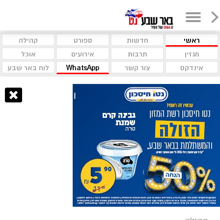
ראשי
חדשות
ספורט
קהילה
מגזין
תרבות
אירועים
אוכל
אינדקס
צור קשר
WhatsApp
לוח באר שבע