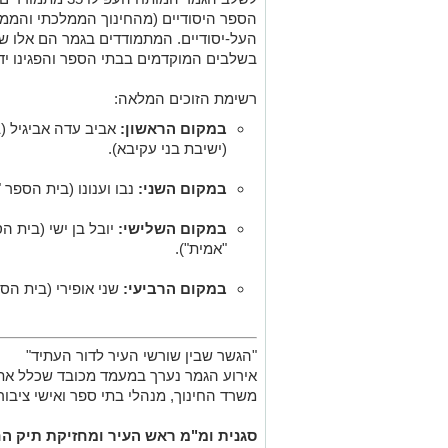
העל-יסודיים. המתמודדים בגמר הם אלו שה
בשלבים המוקדמים בבתי הספר והפגינו ידע
רשימת הזוכים המלאה:
במקום הראשון:
אביב עדה אביגיל (ב
(ישיבת בני עקיבא).
במקום השני:
נבו וענונו (בית הספר "נ
במקום השלישי:
יובל בן ישי (בית הס
"אמית").
במקום הרביעי:
שני אופירי (בית הספ
"הגשר שבין שורשי העיר לדור העתיד"
אירוע הגמר נערך במעמד מכובד שכלל את ר
משרד החינוך, מנהלי בתי ספר ואישי ציבור
סגנית ומ"מ ראש העיר ומחזיקת תיק החי