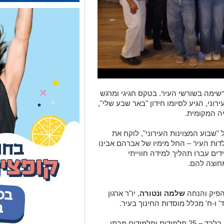
שימה בשורשי העיר. בטקס חגיגי ומרגש
ונסרבטוריון העירוני, הגיע לסיומו חידון "באר שבע שלי",
יה המקומית.
"שבוע המצוינות העירוני", לוקח את
ות העיר – החל מימיו של אברהם אבינו
ים עברו תהליך למידה חווייתי
מחוצה להם.
הפיק והנחה
שלמה ונטורה
, יו"ר ארגון
 ו-ח' מכלל מוסדות החינוך בעיר.
לשלב הגמר המותח העפילו 35 מתמודדים בלבד – 25 תלמידות ותלמידים מבתי