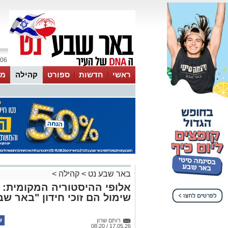
06 אוגוסט 2026 / 15:15
ראשי
חדשות
ספורט
קהילה
מג
עסקים
טיפים והמלצות
באר שבע נט
>
קהילה
>
אלופי ההיסטוריה המקומית: א
שימול הם זוכי חידון "באר שב
רותם שרון
17.05.26 / 08:20