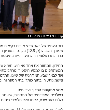
קרדיט: דיאגו מיטלברג
דור העתיד של באר שבע מוכיח בקיאות מר
שנערך השבוע (ג', 12.5) בק
בו הוכתרו אלופי הידע העירוניים בהיסטור
החידון, המהווה את אחד מאירועי השיא של 
המשתתפים בו למסע היסטורי מרתק בתולד
ועד לבאר שבע המודרנית של ימינו. התלמיד
ומשמעותי, הן בתוך כותלי בתי הספר והן 
מסע מתקופת התנ"ך ועד ימינו
בשלבים המוקדמים של התחרות, שאותה 
רא"ם באר שבע, לקחו חלק תלמידי כיתות ד'