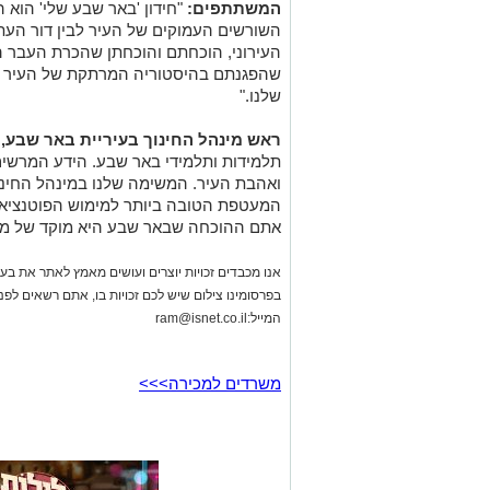
המשתתפים:
"חידון 'באר שבע שלי' הוא 
השורשים העמוקים של העיר לבין דור העתי
העירוני, הוכחתם והוכחתן שהכרת העבר 
שהפגנתם בהיסטוריה המרתקת של העיר הי
שלנו."
ראש מינהל החינוך בעיריית באר שבע, א
תלמידות ותלמידי באר שבע. הידע המרשי
ואהבת העיר. המשימה שלנו במינהל החינו
המעטפת הטובה ביותר למימוש הפוטנציאל ה
אתם ההוכחה שבאר שבע היא מוקד של מצו
אנו מכבדים זכויות יוצרים ועושים מאמץ לאתר את בעלי
בפרסומינו צילום שיש לכם זכויות בו, אתם רשאים לפ
המייל:
ram@isnet.co.il
משרדים למכירה>>>