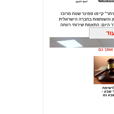
יתר" קיימו סמינר שטח מרוכז
ן והשותפות בחברה הישראלית
טובר. על סדר היום: התאמת שירותי רווחה
.
וד
ן אותך גם
רשימת
ר שבע -
בע נט