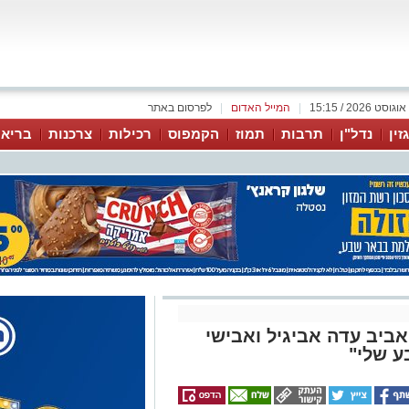
|
המייל האדום
|
לפרסום באתר
זין
נדל"ן
תרבות
תמוז
הקמפוס
רכילות
צרכנות
בריאו
ביב עדה אביגיל ואבישי
ע שלי"