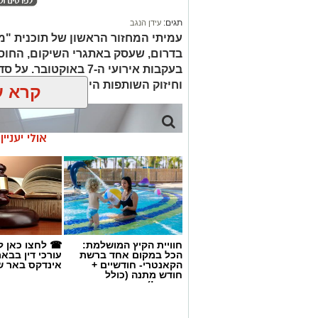
תגים:
עידן הנגב
עמיתי המחזור הראשון של תוכנית "מ
בדרום, שעסק באתגרי השיקום, החוס
בעקבות אירועי ה-7 באוק
וחיזוק השותפות היהודית-בדואית בנגב
קרא ע
אולי יעניי
חוויית הקיץ המושלמת:
☎ לחצו כאן ל
הכל במקום אחד ברשת
עורכי דין בבא
הקאנטרי- חודשיים +
אינדקס באר ש
חודש מתנה (כולל
החגים!)