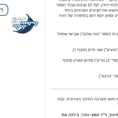
הספר היסודיים (מהחינוך הממלכתי והממלכתי-דתי), לצד 10 נציגים מבתי הספר
שיגו את הציונים הגבוהים ביותר
 עמוק ויוצא דופן בסיפורה של העיר.
ית הספר "נווה שלום") ואבישי שימול
טעים") ושני חיים (מקיף ו').
פר "בן גוריון") ומרום אוגרץ (מקיף
ר "הרצוג").
אשי מערכת החינוך העירונית, נציגי
.
נוך, ד"ר חפצי זוהר, בירכה את