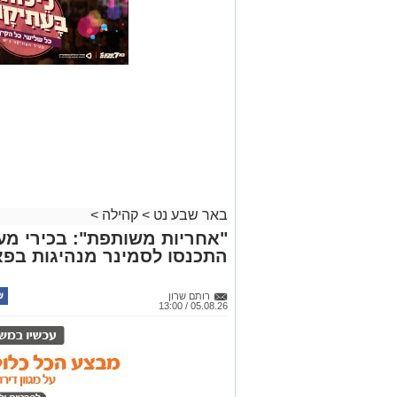
באר שבע נט
>
קהילה
>
"אחריות משותפת": בכירי מע
התכנסו לסמינר מנהיגות בפא
רותם שרון
05.08.26 / 13:00