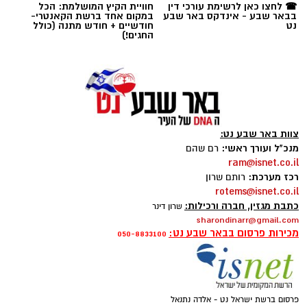
☎ לחצו כאן לרשימת עורכי דין
חוויית הקיץ המושלמת: הכל
בבאר שבע - אינדקס באר שבע
במקום אחד ברשת הקאנטרי-
נט
חודשיים + חודש מתנה (כולל
החגים!)
צוות באר שבע נט:
מנכ"ל ועורך ראשי:
רם שהם
magnific
ram@isnet.co.il
רכז מערכת:
רותם שרון
אחד הדברים הראשונים שכל גולש בודק כשהוא
rotems@isnet.co.il
נכנס לפרופיל הוא מספר העוקבים. לכן, לא מעט
כתבת מגזין, חברה ורכילות:
שרון דינר
sharondinarr@gmail.com
אנשים מחפשים פתרונות שיסייעו להם להגדיל את
מכירות פרסום בבאר שבע נט:
050-8833100
החשבון במהירות, כאשר אחת האפשרויות
הפופולריות היא
קניית עוקבים באינסטגרם
.
אבל האם מדובר במהלך חכם? האם הוא באמת
פרסום ברשת ישראל נט - אלדה נתנאל