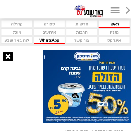
ראשי
חדשות
ספורט
קהילה
מגזין
תרבות
אירועים
אוכל
אינדקס
צור קשר
WhatsApp
לוח באר שבע