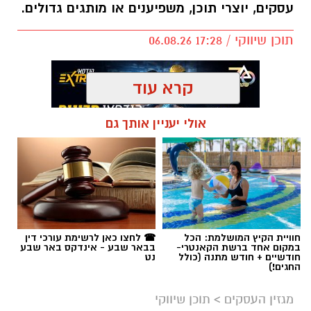
עסקים, יוצרי תוכן, משפיענים או מותגים גדולים.
תוכן שיווקי / 17:28 06.08.26
קרא עוד
אולי יעניין אותך גם
תגים:
קניית עוקבים באינסטגרם
חוויית הקיץ המושלמת: הכל
☎ לחצו כאן לרשימת עורכי דין
במקום אחד ברשת הקאנטרי-
בבאר שבע - אינדקס באר שבע
חודשיים + חודש מתנה (כולל
נט
החגים!)
מגזין העסקים
>
תוכן שיווקי