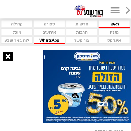
ראשי
חדשות
ספורט
קהילה
מגזין
תרבות
אירועים
אוכל
אינדקס
צור קשר
WhatsApp
לוח באר שבע