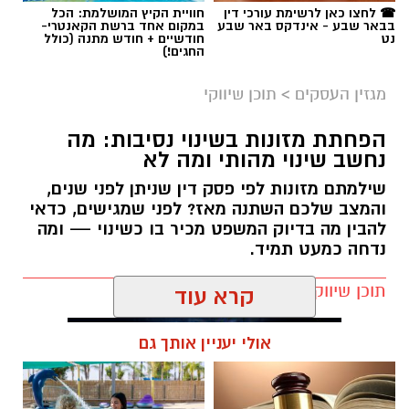
☎ לחצו כאן לרשימת עורכי דין
חוויית הקיץ המושלמת: הכל
בבאר שבע - אינדקס באר שבע
במקום אחד ברשת הקאנטרי-
מהי קניית עוקבים באינסטגרם
?
נט
חודשיים + חודש מתנה (כולל
תגים:
בשיתוף עמותת חסדי נעמי
החגים!)
מגזין העסקים
>
תוכן שיווקי
תרומות לניצולי שואה אינן מסתכמות בהעברת מזון
או כסף. הן יוצרות תחושת ביטחון, מעניקות יחס
הפחתת מזונות בשינוי נסיבות: מה
אישי ומעבירות מסר ברור של הכרת תודה והערכה
נחשב שינוי מהותי ומה לא
לאנשים שעברו את אחד הפרקים הקשים ביותר
שילמתם מזונות לפי פסק דין שניתן לפני שנים,
בהיסטוריה האנושית. פעילותה של חסדי נעמי
והמצב שלכם השתנה מאז? לפני שמגישים, כדאי
מבוססת בדיוק על העיקרון הזה – הענקת סיוע
להבין מה בדיוק המשפט מכיר בו כשינוי — ומה
מכבד, מקצועי ומתמשך, המותאם לצרכים
נדחה כמעט תמיד.
המשתנים של ניצולי השואה לאורך השנה.
תוכן שיווקי / 09:19 05.08.26
קניית עוקבים באינסטגרם היא שירות המאפשר
קרא עוד
להגדיל את מספר העוקבים בפרופיל באמצעות
רכישת חבילות עוקבים מספקים שונים. כיום קיימים
אולי יעניין אותך גם
שירותים רבים המציעים סוגים שונים של עוקבים –