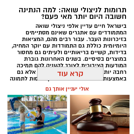
תרומות לניצולי שואה: למה הנתינה
חשובה היום יותר מאי פעם?
בישראל חיים עדיין אלפי ניצולי שואה
המתמודדים עם אתגרים שאינם מסתיימים
magnific
בזיכרונות העבר. עבור רבים מהם, המציאות
היומיומית כוללת גם התמודדות עם יוקר המחיה,
אחד הדברים הראשונים שכל גולש בודק כשהוא
בדידות, קשיים בריאותיים ולעיתים גם מחסור
נכנס לפרופיל הוא מספר העוקבים. לכן, לא מעט
במוצרים בסיסיים. בשנים האחרונות גוברת
אנשים מחפשים פתרונות שיסייעו להם להגדיל את
המודעות הציבורית לצורך להעניק להם תמיכה
החשבון במהירות, כאשר אחת האפשרויות
רחבה יותר, לא רק באמצעות המדינה אלא גם
קרא עוד
באמצעות החברה האזרחית. כאן נכנסות לתמונה
הפופולריות היא
קניית עוקבים באינסטגרם
.
עמותות הפועלות לאורך כל השנה ומצליחות
אולי יעניין אותך גם
להפוך כל מעשה נתינה לסיוע ממשי.
אבל האם מדובר במהלך חכם? האם הוא באמת
יכול לעזור לצמיחת החשבון, ומה חשוב לבדוק לפני
תוכן שיווקי / 16:39 05.08.26
שבוחרים שירות כזה? במאמר הזה תמצאו את כל
המידע החשוב, היתרונות, החסרונות והטיפים
שיעזרו לכם לקבל החלטה נכונה
.