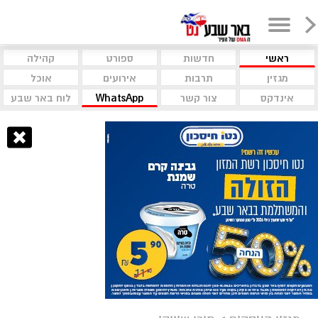
ראשי
חדשות
ספורט
קהילה
מגזין
תרבות
אירועים
אוכל
אינדקס
צור קשר
WhatsApp
לוח באר שבע