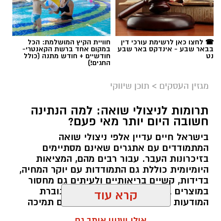
☎ לחצו כאן לרשימת עורכי דין
חוויית הקיץ המושלמת: הכל
בבאר שבע - אינדקס באר שבע
במקום אחד ברשת הקאנטרי-
נט
חודשיים + חודש מתנה (כולל
החגים!)
מגזין העסקים
>
תוכן שיווקי
תרומות לניצולי שואה: למה הנתינה
חשובה היום יותר מאי פעם?
בישראל חיים עדיין אלפי ניצולי שואה
המתמודדים עם אתגרים שאינם מסתיימים
magnific
בזיכרונות העבר. עבור רבים מהם, המציאות
היומיומית כוללת גם התמודדות עם יוקר המחיה,
אחד הדברים הראשונים שכל גולש בודק כשהוא
בדידות, קשיים בריאותיים ולעיתים גם מחסור
נכנס לפרופיל הוא מספר העוקבים. לכן, לא מעט
במוצרים בסיסיים. בשנים האחרונות גוברת
אנשים מחפשים פתרונות שיסייעו להם להגדיל את
המודעות הציבורית לצורך להעניק להם תמיכה
החשבון במהירות, כאשר אחת האפשרויות
רחבה יותר, לא רק באמצעות המדינה אלא גם
קרא עוד