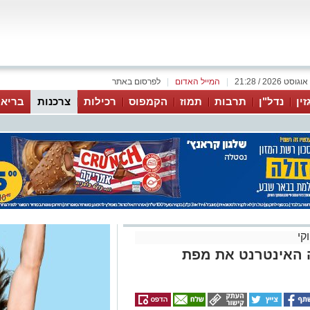
|
המייל האדום
|
לפרסום באתר
זין
נדל"ן
תרבות
תמוז
הקמפוס
רכילות
צרכנות
בריאו
קי
ה האינטרנט את מפת