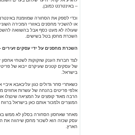
שעולה לא מעט כסף אבל בהשוואה להשכר
השכרת מחסן בטל בשישים.
השכרת מחסנים על ידי עסקים זעירים –
לצד חברות הענק שזקוקות לשטחי אחסון ז
של עסקים קטנים שעיקרם ייבוא של פריט
בישראל.
כשאתרי סחר גדולים כגון עליבאבא איביי 
אלפי פריטים בהנחה של עשרות אחוזים ממ
הרבה מאוד קופצים על המציאה שינצלו את
המוצרים ולמכור אותם כאן בישראל ברווח 
מאחר שאחסון הסחורה בסלון לא ממש באה
עסק שכזה הוא לשכור מחסן שיהווה את הז
הארץ.
מה צריך לבדוק לפני ששוכרים מחסן?
מחסן לצורכים עסקיים אינו מזכיר במאומ
מדובר בעסק שצריך להתנהל ביעילות ולקיי