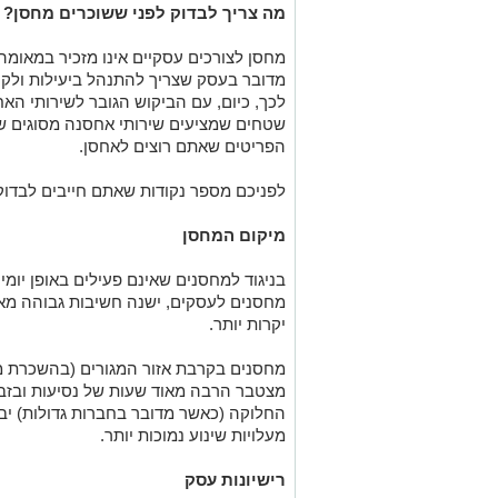
לכך, כיום, עם הביקוש הגובר לשירותי הא
שטחים שמציעים שירותי אחסנה מסוגים שונ
הפריטים שאתם רוצים לאחסן.
לפניכם מספר נקודות שאתם חייבים לבדו
מיקום המחסן
בניגוד למחסנים שאינם פעילים באופן יומי
מחסנים לעסקים, ישנה חשיבות גבוהה מאו
יקרות יותר.
מחסנים בקרבת אזור המגורים (בהשכרת מח
מצטבר הרבה מאוד שעות של נסיעות ובזבו
החלוקה (כאשר מדובר בחברות גדולות) יביא
מעלויות שינוע נמוכות יותר.
רישיונות עסק
מאחר שכתבה זו פונה בעיקר אל בעלי עסק
הזאת יתר על המידה רק נציין שמחסן שעובד
במקרה הפחות גרוע או צו הריסה במקרה ה
לכם בשגרה העסקית ולהביא להפסדים ניכ