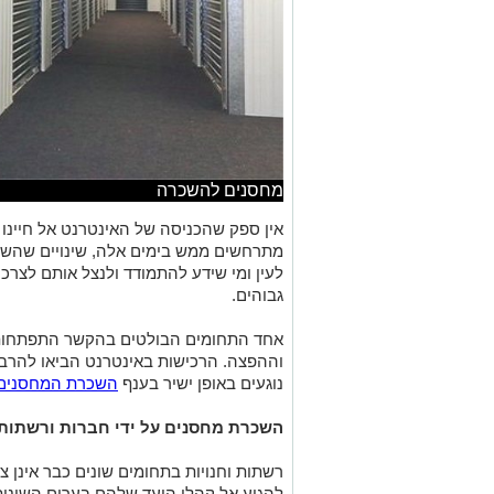
מחסנים להשכרה
אין ספק שהכניסה של האינטרנט אל חיינו
מתרחשים ממש בימים אלה, שינויים שהש
לעין ומי שידע להתמודד ולנצל אותם לצרכי
גבוהים.
אחד התחומים הבולטים בהקשר התפתחות 
וההפצה. הרכישות באינטרנט הביאו להרבה
נוגעים באופן ישיר בענף
השכרת המחסנים
השכרת מחסנים על ידי חברות ורשתות 
רשתות וחנויות בתחומים שונים כבר אינן 
להגיע אל קהלי היעד שלהם בערים השונות 
– באינטרנט כמובן.
וכדי לספק את הסחורה שמוזמנת באינטרנט
או להשכיר מחסנים באזורי המכירה השוני