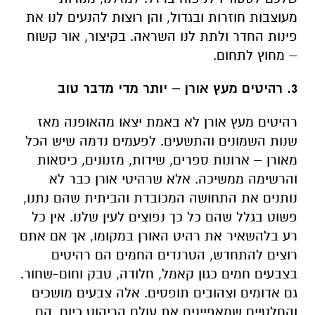
מעוצבות חוזרות ובגדול, והן רוצות להנעים לנו את
פינות החדר ולתת לנו השראה. בקיצור, אור קשוח
– מחוץ לתחום.
3. רהיטים מעץ אורן – יותר מדי מדבר טוב
רהיטים מעץ אורן לא באמת יצאו מהאופנה מאז
שנות השמונים והתשעים. לפעמים נדמה שיש הכל
מאורן – ארונות ספרים, שידות, מזנונים, כיסאות
והרשימה ממשיכה. אלא שרהיטי אורן כבר לא
נותנים את התחושה המכובדת והביתית שהם נתנו,
פשוט בגלל שהם כל כך נפוצים לעין שלנו. אין כל
רע בלהשאיר את רהיט האורן במקומו, אך אם אתם
רוצים להתחדש, הטרנדים החמים הם רהיטים
בצבעים חמים כגון קאמל, חלודה, טבק וחום-שחור.
גם אדומים וצהובים תופסים. אלה צבעים מושכים
והחלטיים שמאפיינים את עולם הריהוט כיום. הם