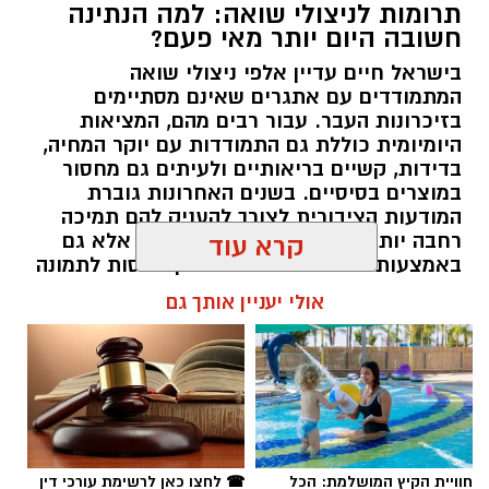
תרומות לניצולי שואה: למה הנתינה
חשובה היום יותר מאי פעם?
בישראל חיים עדיין אלפי ניצולי שואה
המתמודדים עם אתגרים שאינם מסתיימים
בזיכרונות העבר. עבור רבים מהם, המציאות
היומיומית כוללת גם התמודדות עם יוקר המחיה,
בדידות, קשיים בריאותיים ולעיתים גם מחסור
במוצרים בסיסיים. בשנים האחרונות גוברת
המודעות הציבורית לצורך להעניק להם תמיכה
רחבה יותר, לא רק באמצעות המדינה אלא גם
קרא עוד
באמצעות החברה האזרחית. כאן נכנסות לתמונה
עמותות הפועלות לאורך כל השנה ומצליחות
אולי יעניין אותך גם
להפוך כל מעשה נתינה לסיוע ממשי.
תוכן שיווקי / 16:39 05.08.26
חוויית הקיץ המושלמת: הכל
☎ לחצו כאן לרשימת עורכי דין