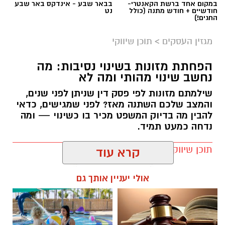
במקום אחד ברשת הקאנטרי-
בבאר שבע - אינדקס באר שבע
חודשיים + חודש מתנה (כולל
נט
תגים:
בשיתוף עמותת חסדי נעמי
החגים!)
מגזין העסקים
>
תוכן שיווקי
תרומות לניצולי שואה אינן מסתכמות בהעברת מזון
או כסף. הן יוצרות תחושת ביטחון, מעניקות יחס
הפחתת מזונות בשינוי נסיבות: מה
אישי ומעבירות מסר ברור של הכרת תודה והערכה
נחשב שינוי מהותי ומה לא
לאנשים שעברו את אחד הפרקים הקשים ביותר
שילמתם מזונות לפי פסק דין שניתן לפני שנים,
בהיסטוריה האנושית. פעילותה של חסדי נעמי
והמצב שלכם השתנה מאז? לפני שמגישים, כדאי
מבוססת בדיוק על העיקרון הזה – הענקת סיוע
להבין מה בדיוק המשפט מכיר בו כשינוי — ומה
מכבד, מקצועי ומתמשך, המותאם לצרכים
נדחה כמעט תמיד.
המשתנים של ניצולי השואה לאורך השנה.
תוכן שיווקי / 09:19 05.08.26
קרא עוד
אולי יעניין אותך גם