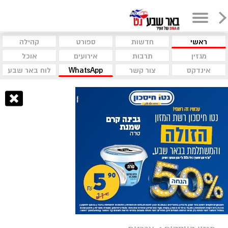
ראשי
חדשות
ספורט
קהילה
מגזין
תרבות
אירועים
אוכל
אינדקס
צור קשר
WhatsApp
לוח באר שבע