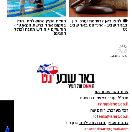
תגים:
הפחתת מזונות
☎ לחצו כאן לרשימת עורכי דין
חוויית הקיץ המושלמת: הכל
בבאר שבע - אינדקס באר שבע
במקום אחד ברשת הקאנטרי-
נט
חודשיים + חודש מתנה (כולל
החגים!)
באדיבות חסדי נעמי
טוען כתבה...
הצרכים של ניצולי השואה משתנים, והסיוע חייב
להשתנות איתם
צילום : פזית אסולין
צוות באר שבע נט:
מנכ"ל ועורך ראשי:
רם שהם
פסק דין למזונות נחשב סופי, אך לא בלתי ניתן
ram@isnet.co.il
רכז מערכת:
רותם שרון
לשינוי. הדלת שנשארת פתוחה נקראת שינוי
rotems@isnet.co.il