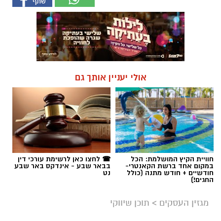
אולי יעניין אותך גם
חוויית הקיץ המושלמת: הכל
☎ לחצו כאן לרשימת עורכי דין
במקום אחד ברשת הקאנטרי-
בבאר שבע - אינדקס באר שבע
חודשיים + חודש מתנה (כולל
נט
החגים!)
מגזין העסקים
>
תוכן שיווקי