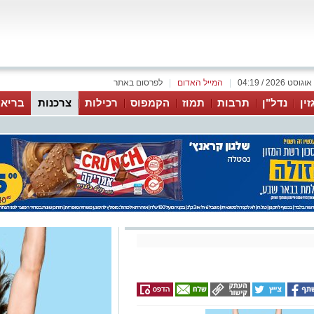
|
המייל האדום
|
לפרסום באתר
זין
נדל"ן
תרבות
תמוז
הקמפוס
רכילות
צרכנות
בריאו