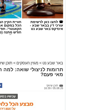
☎ לחצו כאן לרשימת
חוויית הקיץ ה
עורכי דין בבאר שבע -
הכל במקום א
אינדקס באר שבע נט
הקאנטרי- חודש
חודש מתנה (כ
החגים!)
magnific
באר שבע נט
>
מגזין העסקים
>
תוכן שיוו
אחד הדברים הראשונים שכל גולש בודק כש
תרומות לניצולי שואה: למה ה
לכן, לא מעט אנשים מחפשים פתרונות שיס
מאי פעם?
כאשר אחת האפשרויות הפופולריות היא
קנ
תוכן שיווקי
אבל האם מדובר במהלך חכם? האם הוא בא
05.08.26 / 16:39
חשוב לבדוק לפני שבוחרים שירות כזה? 
היתרונות, החסרונות והטיפים שיעזרו לכם