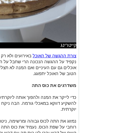
קייטרינג
צורת ההגשה של האוכל
באירועים ולא רק 
נקפיד על ההגשה הנכונה הרי שחבל על הה
אוכלים גם עם העיניים ואם המנה לא תצל
הטוב של האוכל יתפוגג.
משדרגים את כוס התה
כדי לייקר את המנה ולהפוך אותה ליוקרתית
להשקיע דווקא במאכלי גורמה. הבה ניקח כ
יוקרתית.
נמזוג את התה לכוס גבוהה ומרשימה, ניטו
רוחבי על שפת הכוס. נעמיד את כוס התה ה
קווים של דבש והרי לנו כוס תה עם דבש ולי