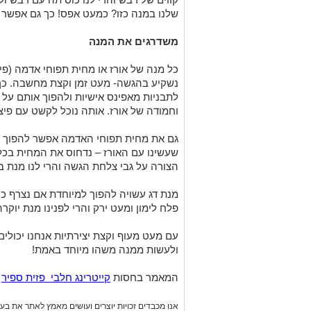
שלנו במנה כזו? כמעט אפס! כך גם אפשר 
משדרגים את המנה
כל מנה של אורז או מחית תפוחי אדמה (פיר
נשקיע בהגשה- מעט זמן וקצת מחשבה. כך 
לתבניות מאפינס אישיות ולהפוך אותם על
וחמודה של אורז. אותה נוכל לקשט עם פיצ
גם את מחית תפוחי האדמה אפשר להפוך לי
שעשינו עם האורז – נדחוס את המחית בכל
הצורה על גבי צלחת הגשה והרי לנו מנת ב
מנת דג עשויה להפוך למיוחדת אם נצרף כ
פלח לימון ומעט ירק והרי לפנינו מנת יוקר
עם מעט מעוף וקצת יצירתיות אנחנו יכול
ולעשות ממנה משהו מיוחד באמת!
המאמר בחסות
קייטרינג חלבי פזית ספיר
אנו מכבדים זכויות יוצרים ועושים מאמץ לאתר את בעלי