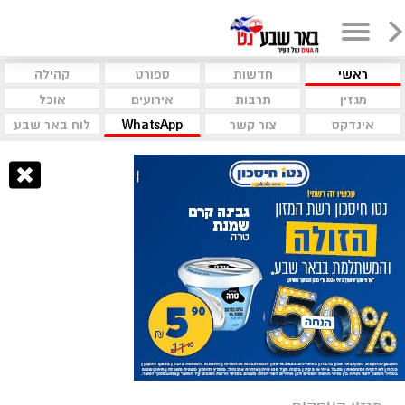
ראשי
חדשות
ספורט
קהילה
מגזין
תרבות
אירועים
אוכל
אינדקס
צור קשר
WhatsApp
לוח באר שבע