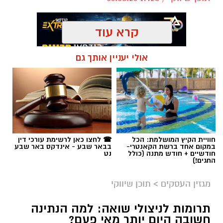
קרא עוד
אולי יעניין אותך גם
תגים:
קניית עוקבים באינסטגרם
חוויית הקיץ המושלמת: הכל
☎ לחצו כאן לרשימת עורכי דין
במקום אחד ברשת הקאנטרי-
בבאר שבע - אינדקס באר שבע
חודשיים + חודש מתנה (כולל
נט
החגים!)
מגזין העסקים
>
תוכן שיווקי
תרומות לניצולי שואה: למה הנתינה
חשובה היום יותר מאי פעם?