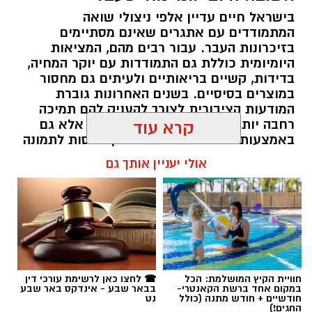
בישראל חיים עדיין אלפי ניצולי שואה
המתמודדים עם אתגרים שאינם מסתיימים
magnific
בזיכרונות העבר. עבור רבים מהם, המציאות
היומיומית כוללת גם התמודדות עם יוקר המחיה,
אחד הדברים הראשונים שכל גולש בודק כשהוא
בדידות, קשיים בריאותיים ולעיתים גם מחסור
נכנס לפרופיל הוא מספר העוקבים. לכן, לא מעט
במוצרים בסיסיים. בשנים האחרונות גוברת
אנשים מחפשים פתרונות שיסייעו להם להגדיל את
המודעות הציבורית לצורך להעניק להם תמיכה
החשבון במהירות, כאשר אחת האפשרויות
רחבה יותר, לא רק באמצעות המדינה אלא גם
קרא עוד
באמצעות החברה האזרחית. כאן נכנסות לתמונה
הפופולריות היא
קניית עוקבים באינסטגרם
.
עמותות הפועלות לאורך כל השנה ומצליחות
אולי יעניין אותך גם
להפוך כל מעשה נתינה לסיוע ממשי.
אבל האם מדובר במהלך חכם? האם הוא באמת
יכול לעזור לצמיחת החשבון, ומה חשוב לבדוק לפני
תוכן שיווקי / 16:39 05.08.26
שבוחרים שירות כזה? במאמר הזה תמצאו את כל
המידע החשוב, היתרונות, החסרונות והטיפים
שיעזרו לכם לקבל החלטה נכונה
.
חוויית הקיץ המושלמת: הכל
☎ לחצו כאן לרשימת עורכי דין
במקום אחד ברשת הקאנטרי-
בבאר שבע - אינדקס באר שבע
מהי קניית עוקבים באינסטגרם
?
חודשיים + חודש מתנה (כולל
נט
תגים:
בשיתוף עמותת חסדי נעמי
החגים!)