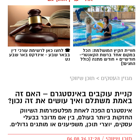
חוויית הקיץ המושלמת: הכל
☎ לחצו כאן לרשימת עורכי דין
במקום אחד ברשת הקאנטרי-
בבאר שבע - אינדקס באר שבע
חודשיים + חודש מתנה (כולל
נט
החגים!)
מגזין העסקים
>
תוכן שיווקי
קניית עוקבים באינסטגרם – האם זה
באמת משתלם ואיך עושים את זה נכון?
אינסטגרם הפכה לאחת מפלטפורמות השיווק
החזקות ביותר בעולם, בין אם מדובר בבעלי
עסקים, יוצרי תוכן, משפיענים או מותגים גדולים.
תוכן שיווקי / 17:28 06.08.26