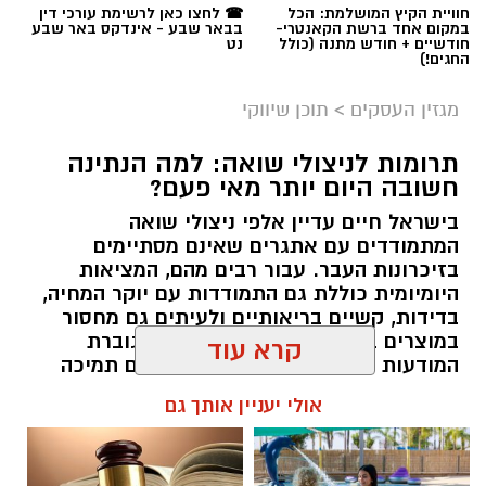
חוויית הקיץ המושלמת: הכל
☎ לחצו כאן לרשימת עורכי דין
במקום אחד ברשת הקאנטרי-
בבאר שבע - אינדקס באר שבע
חודשיים + חודש מתנה (כולל
נט
החגים!)
מגזין העסקים
>
תוכן שיווקי
תרומות לניצולי שואה: למה הנתינה
חשובה היום יותר מאי פעם?
בישראל חיים עדיין אלפי ניצולי שואה
המתמודדים עם אתגרים שאינם מסתיימים
magnific
בזיכרונות העבר. עבור רבים מהם, המציאות
היומיומית כוללת גם התמודדות עם יוקר המחיה,
אחד הדברים הראשונים שכל גולש בודק כשהוא
בדידות, קשיים בריאותיים ולעיתים גם מחסור
נכנס לפרופיל הוא מספר העוקבים. לכן, לא מעט
במוצרים בסיסיים. בשנים האחרונות גוברת
קרא עוד
אנשים מחפשים פתרונות שיסייעו להם להגדיל את
המודעות הציבורית לצורך להעניק להם תמיכה
החשבון במהירות, כאשר אחת האפשרויות
רחבה יותר, לא רק באמצעות המדינה אלא גם
אולי יעניין אותך גם
באמצעות החברה האזרחית. כאן נכנסות לתמונה
הפופולריות היא
קניית עוקבים באינסטגרם
.
עמותות הפועלות לאורך כל השנה ומצליחות
להפוך כל מעשה נתינה לסיוע ממשי.
אבל האם מדובר במהלך חכם? האם הוא באמת