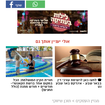
אולי יעניין אותך גם
☎ לחצו כאן לרשימת עורכי דין
חוויית הקיץ המושלמת: הכל
בבאר שבע - אינדקס באר שבע
במקום אחד ברשת הקאנטרי-
נט
חודשיים + חודש מתנה (כולל
החגים!)
מגזין העסקים
>
תוכן שיווקי