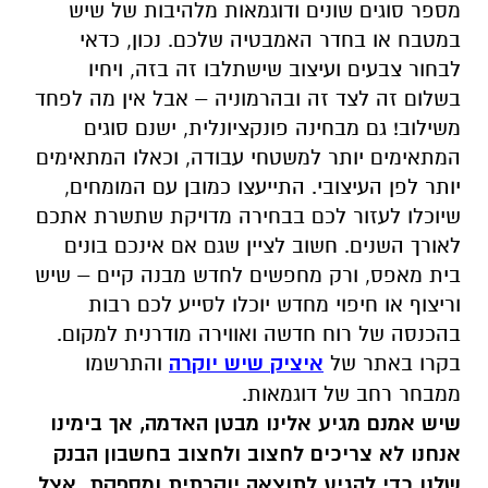
מספר סוגים שונים ודוגמאות מלהיבות של שיש
במטבח או בחדר האמבטיה שלכם. נכון, כדאי
לבחור צבעים ועיצוב שישתלבו זה בזה, ויחיו
בשלום זה לצד זה ובהרמוניה – אבל אין מה לפחד
משילוב! גם מבחינה פונקציונלית, ישנם סוגים
המתאימים יותר למשטחי עבודה, וכאלו המתאימים
יותר לפן העיצובי. התייעצו כמובן עם המומחים,
שיוכלו לעזור לכם בבחירה מדויקת שתשרת אתכם
לאורך השנים. חשוב לציין שגם אם אינכם בונים
בית מאפס, ורק מחפשים לחדש מבנה קיים – שיש
וריצוף או חיפוי מחדש יוכלו לסייע לכם רבות
בהכנסה של רוח חדשה ואווירה מודרנית למקום.
בקרו באתר של
איציק שיש יוקרה
והתרשמו
ממבחר רחב של דוגמאות.
שיש אמנם מגיע אלינו מבטן האדמה, אך בימינו
אנחנו לא צריכים לחצוב ולחצוב בחשבון הבנק
שלנו כדי להגיע לתוצאה יוקרתית ומספקת. אצל