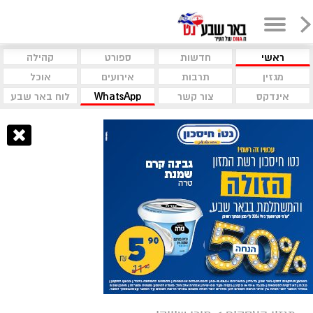
ראשי
חדשות
ספורט
קהילה
מגזין
תרבות
אירועים
אוכל
אינדקס
צור קשר
WhatsApp
לוח באר שבע