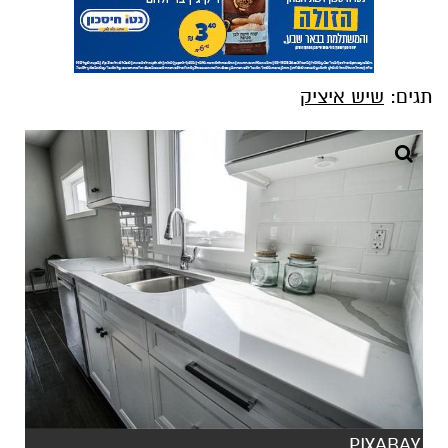
תגים:
שיש איציק
PIXABAY