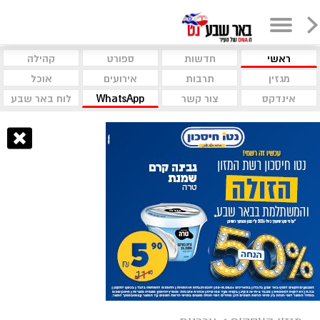
ראשי
חדשות
ספורט
קהילה
מגזין
תרבות
אירועים
אוכל
אינדקס
צור קשר
WhatsApp
לוח באר שבע