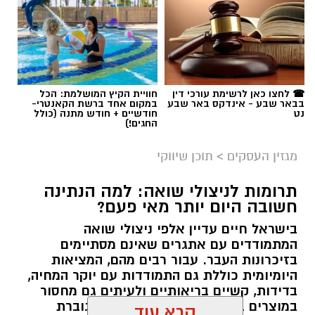
תגים:
קניית עוקבים באינסטגרם
☎ לחצו כאן לרשימת עורכי דין
חוויית הקיץ המושלמת: הכל
בבאר שבע - אינדקס באר שבע
במקום אחד ברשת הקאנטרי-
נט
חודשיים + חודש מתנה (כולל
החגים!)
מגזין העסקים
>
תוכן שיווקי
תרומות לניצולי שואה: למה הנתינה
חשובה היום יותר מאי פעם?
בישראל חיים עדיין אלפי ניצולי שואה
המתמודדים עם אתגרים שאינם מסתיימים
magnific
בזיכרונות העבר. עבור רבים מהם, המציאות
היומיומית כוללת גם התמודדות עם יוקר המחיה,
אחד הדברים הראשונים שכל גולש בודק כשהוא
בדידות, קשיים בריאותיים ולעיתים גם מחסור
נכנס לפרופיל הוא מספר העוקבים. לכן, לא מעט
במוצרים בסיסיים. בשנים האחרונות גוברת