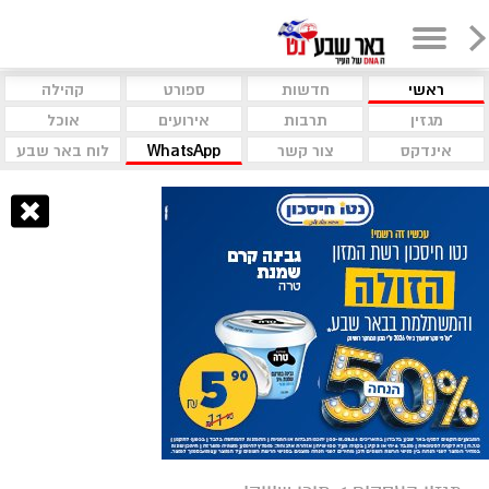
ראשי
חדשות
ספורט
קהילה
מגזין
תרבות
אירועים
אוכל
אינדקס
צור קשר
WhatsApp
לוח באר שבע