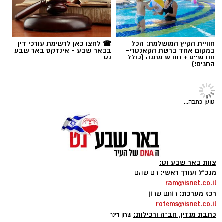
חוויית הקיץ המושלמת: הכל
☎ לחצו כאן לרשימת עורכי דין
במקום אחד ברשת הקאנטרי-
בבאר שבע - אינדקס באר שבע
חודשיים + חודש מתנה (כולל
נט
החגים!)
טוען כתבה...
magnific
צוות באר שבע נט:
אחד הדברים הראשונים שכל גולש בודק כשהוא
מנכ"ל ועורך ראשי:
רם שהם
ram@isnet.co.il
נכנס לפרופיל הוא מספר העוקבים. לכן, לא מעט
רכז מערכת:
רותם שרון
אנשים מחפשים פתרונות שיסייעו להם להגדיל את