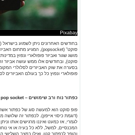
Pixabay
בחודשים האחרונים ניתן לשמוע בישראל (וב
מושג שגור ואביזר פופולארי ונפוץ במדינו
סוקט), ובחודשים אלו ממש עושה אביזר זה 
בסערה את שוק האביזרים לסלולרי המקומי. 
פופולארי ונפוץ כל כך בעולם האביזרים לס
כפתור נוח ורב שימושים –
pop socket
פופ סוקט הוא למעשה סוג של כפתור אשר 
(דוגמת כיסוי אייפון). לכפתור זה שלושה
לגמרי, אז כמעט ואיננו מרגישים אותו וני
המכנסיים, למשל, ללא כל בעיה או אי נוח
והופך לכפתור קטן, ואילו במצב השלישי ה