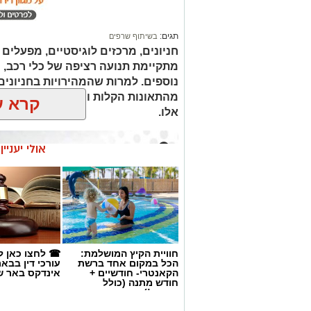
תגים:
בשיתוף שרפים
חניונים, מרכזים לוגיסטיים, מפעלים
מתקיימת תנועה רציפה של כלי רכב, הו
נוספים. למרות שהמהירויות בחניונים 
מהתאונות הקלות והאירועים הבטיחו
קרא ע
אלו.
אולי יעניי
חוויית הקיץ המושלמת:
☎ לחצו כאן ל
הכל במקום אחד ברשת
עורכי דין בבא
הקאנטרי- חודשיים +
אינדקס באר ש
חודש מתנה (כולל
החגים!)