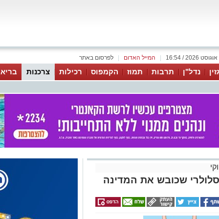
|
המייל האדום
|
לפרסום באתר
זין
נדל"ן
תרבות
תמוז
הקמפוס
רכילות
צרכנות
בריאו
קי
סלולרי שכובש את המדינה