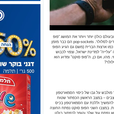
עולם כולו) יותר ויותר את המושג "פופ
סוקט" (popsocket), המגיע מתחום האביזרים לסלולר. pop-sockets הם כבר מזמן
ת כמו ארצות הברית (משם גם הגיע הפופ
"עלייה" למדינת ישראל, וצפוי לכבוש
מהו, אם כן, ה"פופ סוקט" ומדוע הוא
לולר?
מולבש על גבו של כיסוי הסמארטפון
 מצבים – במצב הראשון הכפתור שטוח
תן להמשיך וללכת עם הסמארטפון בכיס
ות. במצבו השני הפופ סוקט נפתח החוצה
וא נפתח עוד שלב והופך לכפתור בולט