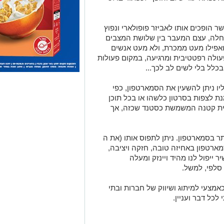
 הופכים אותו לאביזר פופולארי ונפוץ
תחלה, עצם המעבר בין שלושת המצבים
אפילו מעט ממכרת, ולא מעט אנשים
ולה רפטטיבית ומרגיעה, במקום פעולות
כלל בלי לשים לב לכך...
ו ניתן להשעין את הסמארטפון, כפי
לצפות בסרטון כלשהו או בכל תוכן
ידית קטנה המשמשת כסטנד שכזה, אך
ר בסמארטפון. ניתן לתפוס אותו (את ה
את הסמארטפון באחיזה טובה, חזקה ויציבה,
ייפול לנו מהיד ויינזק ומעלה
סלפי, למשל.
ים כיום pop sockets רבים כאמצעי למיתוג ושיווק של חברות ובתי
לכל דבר ועניין.