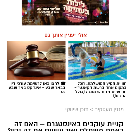
אולי יעניין אותך גם
חוויית הקיץ המושלמת: הכל
☎ לחצו כאן לרשימת עורכי דין
במקום אחד ברשת הקאנטרי-
בבאר שבע - אינדקס באר שבע
חודשיים + חודש מתנה (כולל
נט
החגים!)
מגזין העסקים
>
תוכן שיווקי
קניית עוקבים באינסטגרם – האם זה
באמת משתלם ואיך עושים את זה נכון?