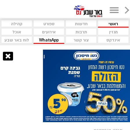
ראשי
חדשות
ספורט
קהילה
מגזין
תרבות
אירועים
אוכל
אינדקס
צור קשר
WhatsApp
לוח באר שבע