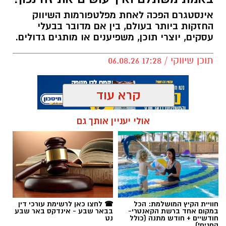
אינסטגרם הפכה לאחת מפלטפורמות השיווק
החזקות ביותר בעולם, בין אם מדובר בבעלי
עסקים, יוצרי תוכן, משפיענים או מותגים גדולים.
תוכן שיווקי / 17:28 06.08.26
קרא עוד
אולי יעניין אותך גם
תגים:
קניית עוקבים באינסטגרם
חוויית הקיץ המושלמת: הכל
☎ לחצו כאן לרשימת עורכי דין
במקום אחד ברשת הקאנטרי-
בבאר שבע - אינדקס באר שבע
חודשיים + חודש מתנה (כולל
נט
החגים!)