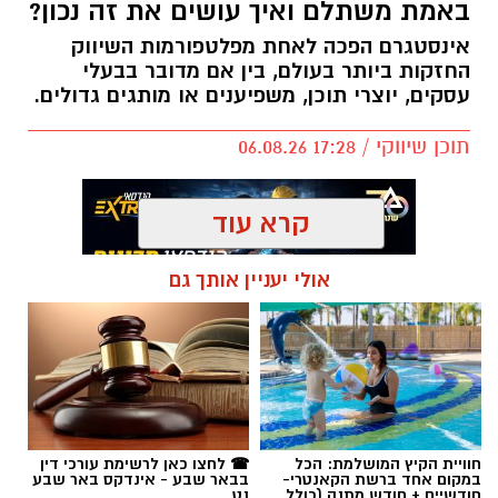
באמת משתלם ואיך עושים את זה נכון?
אינסטגרם הפכה לאחת מפלטפורמות השיווק
החזקות ביותר בעולם, בין אם מדובר בבעלי
עסקים, יוצרי תוכן, משפיענים או מותגים גדולים.
תוכן שיווקי / 17:28 06.08.26
קרא עוד
אולי יעניין אותך גם
תגים:
קניית עוקבים באינסטגרם
חוויית הקיץ המושלמת: הכל
☎ לחצו כאן לרשימת עורכי דין
במקום אחד ברשת הקאנטרי-
בבאר שבע - אינדקס באר שבע
חודשיים + חודש מתנה (כולל
נט