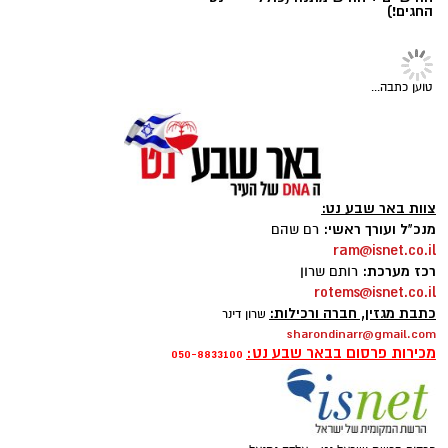
החגים!)
טוען כתבה...
magnific
צוות באר שבע נט:
אחד הדברים הראשונים שכל גולש בודק כשהוא
מנכ"ל ועורך ראשי:
רם שהם
ram@isnet.co.il
נכנס לפרופיל הוא מספר העוקבים. לכן, לא מעט
רכז מערכת:
רותם שרון
אנשים מחפשים פתרונות שיסייעו להם להגדיל את
rotems@isnet.co.il
החשבון במהירות, כאשר אחת האפשרויות
כתבת מגזין, חברה ורכילות:
שרון דינר
sharondinarr@gmail.com
הפופולריות היא
קניית עוקבים באינסטגרם
.
מכירות פרסום בבאר שבע נט:
050-8833100
אבל האם מדובר במהלך חכם? האם הוא באמת
יכול לעזור לצמיחת החשבון, ומה חשוב לבדוק לפני
שבוחרים שירות כזה? במאמר הזה תמצאו את כל