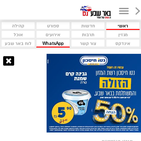
ראשי
חדשות
ספורט
קהילה
מגזין
תרבות
אירועים
אוכל
אינדקס
צור קשר
WhatsApp
לוח באר שבע