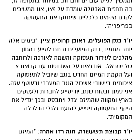
וממשיך לגייס עובדים וחברות. במיוחד בתקופה זו,
בה תחזית האבטלה עומדת על 14%, אנו ממשיכים
לקדם מיזמים כלכליים שיחזקו את התעסוקה
בפריפריה".
יו"ר בנק הפועלים, ראובן קרופיק ציין
: "בימים אלה
יותר מתמיד, בנק הפועלים נרתם לסייע במגוון
מהלכים לעידוד תעסוקה והשמה לאורכה ולרוחבה
של ישראל. אנו גאים על השותפות עם קבוצת 19
ועל הקמת המיזם החדש בנגב שיוביל לתעסוקה
איכותית ביישובי אשכול הנגב המערבי ובעוטף עזה.
אני סמוך ובטוח שנגב 19 יסייע לחברות ולעסקים
בארץ ומקווה שהמיזם יגדל ויתבסס ובכך יגדיל את
היקף התעסוקה ויסייע להנעת גלגלי הכלכלה
המקומית".
יו"ר קבוצת תשעשרה, חנה רדו אמרה
: "המיזם