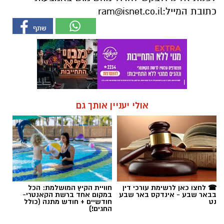
כתובת המייל:
ram@isnet.co.il
אולי יעניין אותך גם
☎ לחצו כאן לרשימת עורכי דין
חוויית הקיץ המושלמת: הכל
בבאר שבע - אינדקס באר שבע
במקום אחד ברשת הקאנטרי-
נט
חודשיים + חודש מתנה (כולל
החגים!)