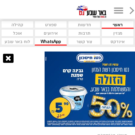
ראשי
חדשות
ספורט
קהילה
מגזין
תרבות
אירועים
אוכל
אינדקס
צור קשר
WhatsApp
לוח באר שבע