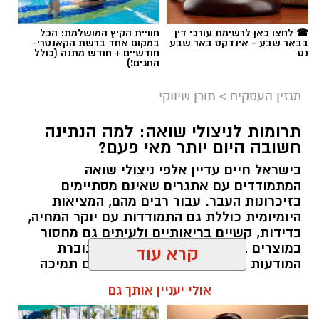
☎ לחצו כאן לרשימת עורכי דין
חוויית הקיץ המושלמת: הכל
בבאר שבע - אינדקס באר שבע
במקום אחד ברשת הקאנטרי-
נט
חודשיים + חודש מתנה (כולל
החגים!)
מגזין העסקים
>
תוכן שיווקי
תרומות לניצולי שואה: למה הנתינה
חשובה היום יותר מאי פעם?
בישראל חיים עדיין אלפי ניצולי שואה
המתמודדים עם אתגרים שאינם מסתיימים
magnific
בזיכרונות העבר. עבור רבים מהם, המציאות
היומיומית כוללת גם התמודדות עם יוקר המחיה,
אחד הדברים הראשונים שכל גולש בודק כשהוא
בדידות, קשיים בריאותיים ולעיתים גם מחסור
נכנס לפרופיל הוא מספר העוקבים. לכן, לא מעט
במוצרים בסיסיים. בשנים האחרונות גוברת
אנשים מחפשים פתרונות שיסייעו להם להגדיל את
המודעות הציבורית לצורך להעניק להם תמיכה
החשבון במהירות, כאשר אחת האפשרויות
רחבה יותר, לא רק באמצעות המדינה אלא גם
קרא עוד
באמצעות החברה האזרחית. כאן נכנסות לתמונה
הפופולריות היא
קניית עוקבים באינסטגרם
.
עמותות הפועלות לאורך כל השנה ומצליחות