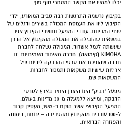
יכלו לממש את הקשר המסחרי סוף סוף.
בקיבוץ נרשמה התרגשות רבה סביב המאורע, ילדי
הקיבוץ ליוו את העמסת המכולה בשירים ודגלים של
שתי המדינות. עובדי המפעל ותושבי הקיבוץ צפו
במשאית שהובילה את המכולה מהקיבוץ אל הדרך
שעשתה לנמל אשדוד. המכולה נשלחה לחברת
KIMOHA (קימואה), חברה מאיחוד האמירויות. זו
חברה שהופכת את סרטי ההדבקה לידיות של
אריזות שישיות משקאות ותמכור לחברות
המשקאות שם.
מפעל "דביק" הינו היצרן היחיד בארץ לסרטי
הדבקה, ומייצא ללמעלה מ-30 מדינות בעולם.
המפעל הקיבוצי אשר הוקם ב-1982, מעסיק קרוב
ל-100 עובדים מהקיבוץ ומהסביבה – ירוחם, דימונה
והפזורה הבדואית.