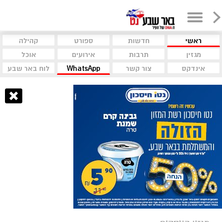
ראשי
חדשות
ספורט
קהילה
מגזין
תרבות
אירועים
אוכל
אינדקס
צור קשר
WhatsApp
לוח באר שבע