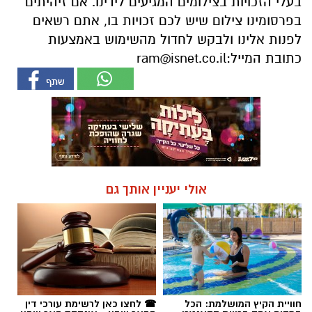
בעלי הזכויות בצילומים המגיעים לידינו. אם זיהיתים
בפרסומינו צילום שיש לכם זכויות בו, אתם רשאים
לפנות אלינו ולבקש לחדול מהשימוש באמצעות
כתובת המייל:
ram@isnet.co.il
אולי יעניין אותך גם
חוויית הקיץ המושלמת: הכל
☎ לחצו כאן לרשימת עורכי דין