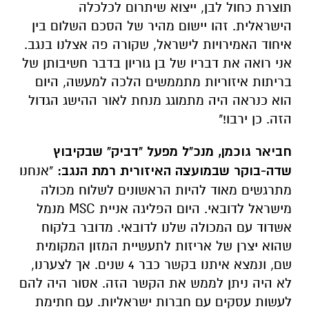
תוצרת כחול לבן, ייצוא שיתרום לכלכלה
הישראלית. זהו יישום מהיר של הסכם השלום בין
איחוד האמירויות לישראל, שקורה פה אצלנו בנגב.
אני רואה את דבריו של בן גוריון בדבר חשיבותן של
בריתות איזוריות מתממשים הלכה למעשה, היום
הוא כנראה היה מתמוגג מנחת לאור ההישג הגדול
הזה. כן ירבו!"
חביאר גוכמן, מנכ"ל מפעל "דביק" שבקיבוץ
שדה-בוקר שבמועצה האיזורית רמת הנגב:
"אנחנו
מתרגשים מאוד להיות הראשונים לשלוח מכולה
מישראל לדובאי. היום הפליגה אניית MSC מנמל
אשדוד עם המכולה שלנו לדובאי. מדובר בלקוח
שהוא יצרן של אריזות לתעשיית המזון המקומית
שם, ונמצא איתנו בקשר כבר 4 שנים. אך לצערנו,
לא היה ניתן לממש את הקשר הזה. אסור היה להם
לעשות עסקים עם חברות ישראליות. עם חתימת