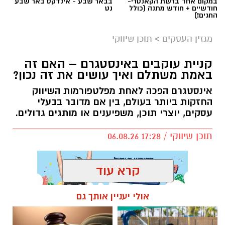
במקום אחד ברשת הקאנטרי-
בבאר שבע - אינדקס באר שבע
חודשיים + חודש מתנה (כולל
נט
החגים!)
מגזין העסקים
>
תוכן שיווקי
קניית עוקבים באינסטגרם – האם זה
באמת משתלם ואיך עושים את זה נכון?
אינסטגרם הפכה לאחת מפלטפורמות השיווק
החזקות ביותר בעולם, בין אם מדובר בבעלי
עסקים, יוצרי תוכן, משפיענים או מותגים גדולים.
תוכן שיווקי / 17:28 06.08.26
קרא עוד
אולי יעניין אותך גם
תגים:
קניית עוקבים באינסטגרם