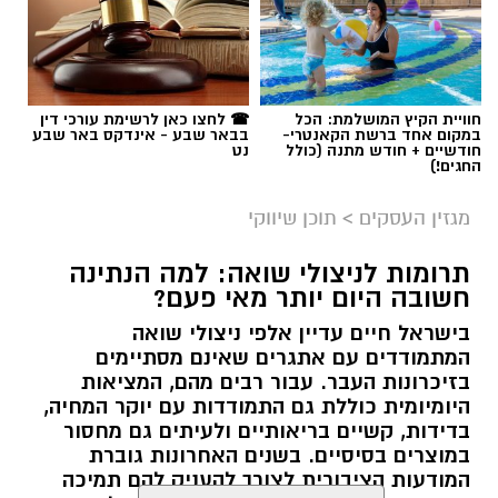
חוויית הקיץ המושלמת: הכל
☎ לחצו כאן לרשימת עורכי דין
במקום אחד ברשת הקאנטרי-
בבאר שבע - אינדקס באר שבע
חודשיים + חודש מתנה (כולל
נט
החגים!)
מגזין העסקים
>
תוכן שיווקי
תרומות לניצולי שואה: למה הנתינה
חשובה היום יותר מאי פעם?
בישראל חיים עדיין אלפי ניצולי שואה
המתמודדים עם אתגרים שאינם מסתיימים
magnific
בזיכרונות העבר. עבור רבים מהם, המציאות
היומיומית כוללת גם התמודדות עם יוקר המחיה,
אחד הדברים הראשונים שכל גולש בודק כשהוא
בדידות, קשיים בריאותיים ולעיתים גם מחסור
נכנס לפרופיל הוא מספר העוקבים. לכן, לא מעט
במוצרים בסיסיים. בשנים האחרונות גוברת
אנשים מחפשים פתרונות שיסייעו להם להגדיל את
המודעות הציבורית לצורך להעניק להם תמיכה