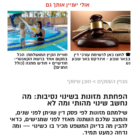
עמותות הפועלות לאורך כל השנה ומצליחות
אולי יעניין אותך גם
להפוך כל מעשה נתינה לסיוע ממשי.
אבל האם מדובר במהלך חכם? האם הוא באמת
יכול לעזור לצמיחת החשבון, ומה חשוב לבדוק לפני
תוכן שיווקי / 16:39 05.08.26
שבוחרים שירות כזה? במאמר הזה תמצאו את כל
המידע החשוב, היתרונות, החסרונות והטיפים
שיעזרו לכם לקבל החלטה נכונה
.
☎ לחצו כאן לרשימת עורכי דין
חוויית הקיץ המושלמת: הכל
בבאר שבע - אינדקס באר שבע
במקום אחד ברשת הקאנטרי-
מהי קניית עוקבים באינסטגרם
?
נט
חודשיים + חודש מתנה (כולל
תגים:
בשיתוף עמותת חסדי נעמי
החגים!)
מגזין העסקים
>
תוכן שיווקי
תרומות לניצולי שואה אינן מסתכמות בהעברת מזון
או כסף. הן יוצרות תחושת ביטחון, מעניקות יחס
הפחתת מזונות בשינוי נסיבות: מה
אישי ומעבירות מסר ברור של הכרת תודה והערכה
נחשב שינוי מהותי ומה לא
לאנשים שעברו את אחד הפרקים הקשים ביותר
שילמתם מזונות לפי פסק דין שניתן לפני שנים,
בהיסטוריה האנושית. פעילותה של חסדי נעמי
והמצב שלכם השתנה מאז? לפני שמגישים, כדאי
מבוססת בדיוק על העיקרון הזה – הענקת סיוע
להבין מה בדיוק המשפט מכיר בו כשינוי — ומה
מכבד, מקצועי ומתמשך, המותאם לצרכים
נדחה כמעט תמיד.