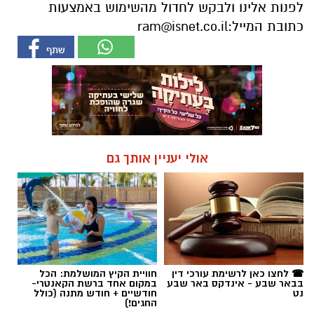
לפנות אלינו ולבקש לחדול מהשימוש באמצעות
כתובת המייל:
ram@isnet.co.il
אולי יעניין אותך גם
☎ לחצו כאן לרשימת עורכי דין
חוויית הקיץ המושלמת: הכל
בבאר שבע - אינדקס באר שבע
במקום אחד ברשת הקאנטרי-
נט
חודשיים + חודש מתנה (כולל
החגים!)