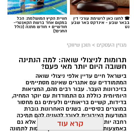
☎ לחצו כאן לרשימת עורכי דין
חוויית הקיץ המושלמת: הכל
בבאר שבע - אינדקס באר שבע
במקום אחד ברשת הקאנטרי-
נט
חודשיים + חודש מתנה (כולל
החגים!)
מגזין העסקים
>
תוכן שיווקי
תרומות לניצולי שואה: למה הנתינה
חשובה היום יותר מאי פעם?
בישראל חיים עדיין אלפי ניצולי שואה
המתמודדים עם אתגרים שאינם מסתיימים
magnific
בזיכרונות העבר. עבור רבים מהם, המציאות
היומיומית כוללת גם התמודדות עם יוקר המחיה,
אחד הדברים הראשונים שכל גולש בודק כשהוא
בדידות, קשיים בריאותיים ולעיתים גם מחסור
נכנס לפרופיל הוא מספר העוקבים. לכן, לא מעט
במוצרים בסיסיים. בשנים האחרונות גוברת
אנשים מחפשים פתרונות שיסייעו להם להגדיל את
המודעות הציבורית לצורך להעניק להם תמיכה
החשבון במהירות, כאשר אחת האפשרויות
רחבה יותר, לא רק באמצעות המדינה אלא גם
קרא עוד
באמצעות החברה האזרחית. כאן נכנסות לתמונה
הפופולריות היא
קניית עוקבים באינסטגרם
.