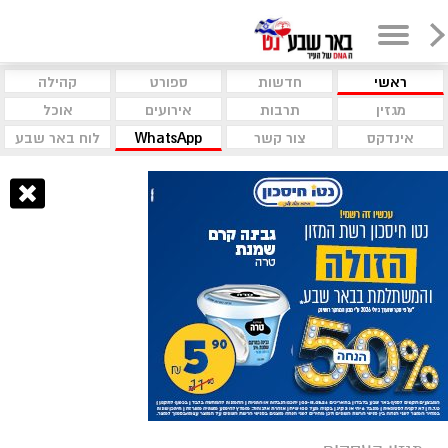
ראשי
חדשות
ספורט
קהילה
מגזין
תרבות
אירועים
אוכל
אינדקס
צור קשר
WhatsApp
לוח באר שבע